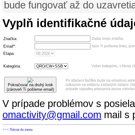
bude fungovať až do uzavreti
Vyplň identifikačné údaj
Značka:
Zadaj svoju značku.
Email*:
Sem Ti pošleme linku, pomo
Etapa:
Kategória:
Vyber kategóriu, v ktorej 
Po stlačení tlačítka bude na emailovú adr
odkazom na editáciu zadaných údajov. Odk
Pokračovať na druhý krok
prípade výpadku pripojenia pocas nahráva
(zároveň Ti pošleme email)
V prípade problémov s posiel
omactivity@gmail.com
mail s
<<< Návrat do menu