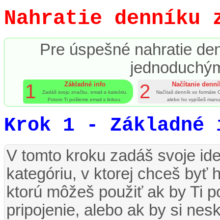
Nahratie denníku 
Pre úspešné nahratie den
jednoduchým
1
Základné info
2
Načítanie denní
Zadáš svoju značku, email a kateóriu.
Načítaš denník vo formáte
Potom Ti pošleme email s linkou.
alebo ho vypíšeš manu
Krok 1 - Základné 
V tomto kroku zadáš svoje ide
kategóriu, v ktorej chceš byť
ktorú môžeš použiť ak by Ti p
pripojenie, alebo ak by si nes