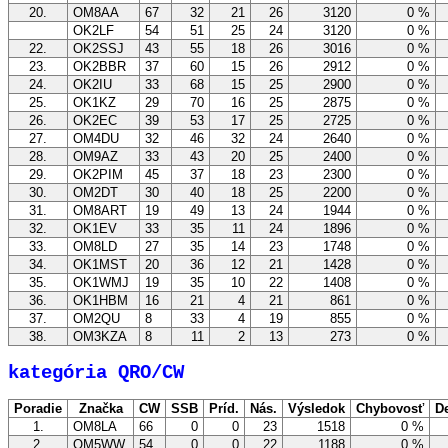
20.
OM8AA
67
32
21
26
3120
0 %
OK2LF
54
51
25
24
3120
0 %
22.
OK2SSJ
43
55
18
26
3016
0 %
23.
OK2BBR
37
60
15
26
2912
0 %
24.
OK2IU
33
68
15
25
2900
0 %
25.
OK1KZ
29
70
16
25
2875
0 %
26.
OK2EC
39
53
17
25
2725
0 %
27.
OM4DU
32
46
32
24
2640
0 %
28.
OM9AZ
33
43
20
25
2400
0 %
29.
OK2PIM
45
37
18
23
2300
0 %
30.
OM2DT
30
40
18
25
2200
0 %
31.
OM8ART
19
49
13
24
1944
0 %
32.
OK1EV
33
35
11
24
1896
0 %
33.
OM8LD
27
35
14
23
1748
0 %
34.
OK1MST
20
36
12
21
1428
0 %
35.
OK1WMJ
19
35
10
22
1408
0 %
36.
OK1HBM
16
21
4
21
861
0 %
37.
OM2QU
8
33
4
19
855
0 %
38.
OM3KZA
8
11
2
13
273
0 %
kategória QRO/CW
Poradie
Značka
CW
SSB
Príd.
Nás.
Výsledok
Chybovosť
De
1.
OM8LA
66
0
0
23
1518
0 %
2.
OM5WW
54
0
0
22
1188
0 %