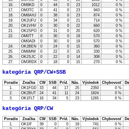
16.
OM8KD
0
44
0
23
1012
0 %
17.
OM3TC
0
41
0
23
943
0 %
18.
OM8AHJ
0
38
0
23
874
0 %
19.
OK2UFU
0
34
0
21
714
0 %
20.
OK1VHV
0
30
0
22
660
0 %
21.
OK2SPO
0
31
0
20
620
0 %
22.
OM0TT
0
30
0
19
570
0 %
OM0ADI
0
30
0
19
570
0 %
24.
OK2BEN
0
24
0
15
360
0 %
25.
OM6MW
0
22
0
15
330
0 %
26.
OK2SJC
0
22
0
14
308
0 %
27.
OM3RDX
0
18
0
15
270
0 %
kategória QRP/CW+SSB
Poradie
Značka
CW
SSB
Príd.
Nás.
Výsledok
Chybovosť
De
1.
OK1FGD
33
44
17
25
2350
0 %
2.
OK2BUT
24
41
11
24
1824
0 %
3.
OK1FLT
16
34
5
23
1265
0 %
kategória QRP/CW
Poradie
Značka
CW
SSB
Príd.
Nás.
Výsledok
Chybovosť
De
1.
OK1IF
39
0
0
19
741
0 %