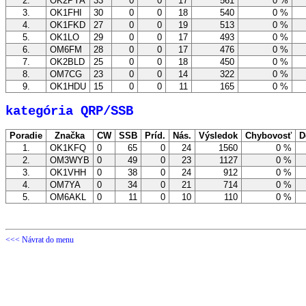
2.
OK2PYA
33
0
0
17
561
0 %
3.
OK1FHI
30
0
0
18
540
0 %
4.
OK1FKD
27
0
0
19
513
0 %
5.
OK1LO
29
0
0
17
493
0 %
6.
OM6FM
28
0
0
17
476
0 %
7.
OK2BLD
25
0
0
18
450
0 %
8.
OM7CG
23
0
0
14
322
0 %
9.
OK1HDU
15
0
0
11
165
0 %
kategória QRP/SSB
Poradie
Značka
CW
SSB
Príd.
Nás.
Výsledok
Chybovosť
D
1.
OK1KFQ
0
65
0
24
1560
0 %
2.
OM3WYB
0
49
0
23
1127
0 %
3.
OK1VHH
0
38
0
24
912
0 %
4.
OM7YA
0
34
0
21
714
0 %
5.
OM6AKL
0
11
0
10
110
0 %
<<< Návrat do menu