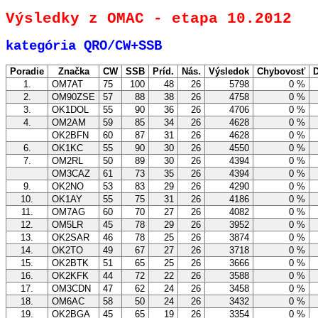
Výsledky z OMAC - etapa 10.2012
kategória QRO/CW+SSB
Poradie
Značka
CW
SSB
Príd.
Nás.
Výsledok
Chybovosť
D
1.
OM7AT
75
100
48
26
5798
0 %
2.
OM90ZSE
57
88
38
26
4758
0 %
3.
OK1DOL
55
90
36
26
4706
0 %
4.
OM2AM
59
85
34
26
4628
0 %
OK2BFN
60
87
31
26
4628
0 %
6.
OK1KC
55
90
30
26
4550
0 %
7.
OM2RL
50
89
30
26
4394
0 %
OM3CAZ
61
73
35
26
4394
0 %
9.
OK2NO
53
83
29
26
4290
0 %
10.
OK1AY
55
75
31
26
4186
0 %
11.
OM7AG
60
70
27
26
4082
0 %
12.
OM5LR
45
78
29
26
3952
0 %
13.
OK2SAR
46
78
25
26
3874
0 %
14.
OK2TO
49
67
27
26
3718
0 %
15.
OK2BTK
51
65
25
26
3666
0 %
16.
OK2KFK
44
72
22
26
3588
0 %
17.
OM3CDN
47
62
24
26
3458
0 %
18.
OM6AC
58
50
24
26
3432
0 %
19.
OK2BGA
45
65
19
26
3354
0 %