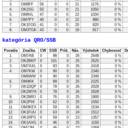
3.
OM8FF
56
0
0
21
1176
0 %
4.
OK2SG
50
0
0
21
1050
0 %
5.
OM8VL
47
0
0
22
1034
0 %
6.
OM7PY
40
0
0
22
880
0 %
7.
OK1FOG
41
0
0
20
820
0 %
8.
OM3TGK
43
0
0
19
817
0 %
kategória QRO/SSB
Poradie
Značka
CW
SSB
Príd.
Nás.
Výsledok
Chybovosť
D
1.
OM7AB
0
98
0
26
2548
0 %
2.
OK2BKP
0
101
0
25
2525
0 %
3.
OM7AXL
0
93
0
26
2418
0 %
4.
OM7KW
0
90
0
26
2340
0 %
OM6WW
0
90
0
26
2340
0 %
6.
OM4KK
0
89
0
25
2225
0 %
7.
OK1DQP
0
78
0
26
2028
0 %
OK2WYK
0
78
0
26
2028
0 %
9.
OK2MRJ
0
76
0
25
1900
0 %
10.
OK2PHI
0
62
0
25
1550
0 %
11.
OM3KEX
0
59
0
26
1534
0 %
12.
OK1FUU
0
63
0
24
1512
0 %
13.
OK1RPS
0
59
0
23
1357
0 %
14.
OK1AXG
0
46
0
25
1150
0 %
15.
OM7JM
0
46
0
23
1058
0 %