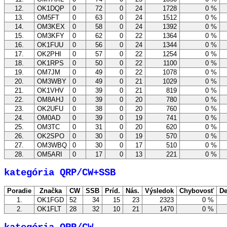
12.
OK1DQP
0
72
0
24
1728
0 %
13.
OM5FT
0
63
0
24
1512
0 %
14.
OM3KEX
0
58
0
24
1392
0 %
15.
OM3KFY
0
62
0
22
1364
0 %
16.
OK1FUU
0
56
0
24
1344
0 %
17.
OK2PHI
0
57
0
22
1254
0 %
18.
OK1RPS
0
50
0
22
1100
0 %
19.
OM7JM
0
49
0
22
1078
0 %
20.
OM3WBY
0
49
0
21
1029
0 %
21.
OK1VHV
0
39
0
21
819
0 %
22.
OM8AHJ
0
39
0
20
780
0 %
23.
OK2UFU
0
38
0
20
760
0 %
24.
OM0AD
0
39
0
19
741
0 %
25.
OM3TC
0
31
0
20
620
0 %
26.
OK2SPO
0
30
0
19
570
0 %
27.
OM3WBQ
0
30
0
17
510
0 %
28.
OM5ARI
0
17
0
13
221
0 %
kategória QRP/CW+SSB
Poradie
Značka
CW
SSB
Príd.
Nás.
Výsledok
Chybovosť
De
1.
OK1FGD
52
34
15
23
2323
0 %
2.
OK1FLT
28
32
10
21
1470
0 %