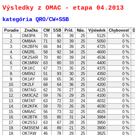
Výsledky z OMAC - etapa 04.2013
kategória QRO/CW+SSB
Poradie
Značka
CW
SSB
Príd.
Nás.
Výsledok
Chybovosť
D
1.
OM3PA
70
96
39
25
5125
0 %
2.
OM8AA
71
92
39
25
5050
0 %
3.
OK2BFN
66
84
39
25
4725
0 %
4.
OM2RL
58
92
34
25
4600
0 %
5.
OK2SAR
70
80
39
24
4536
0 %
6.
OK1MNV
63
80
33
25
4400
0 %
7.
OK1KC
67
73
35
25
4375
0 %
8.
OM5NJ
51
93
30
25
4350
0 %
9.
OK1AY
69
65
36
25
4250
0 %
10.
OK2LF
68
64
36
25
4200
0 %
11.
OM7AG
62
76
27
25
4125
0 %
12.
OM3CAZ
59
76
29
25
4100
0 %
13.
OM7AT
63
72
33
24
4032
0 %
14.
OK2KFK
59
70
26
26
4030
0 %
15.
OM6AC
56
73
32
25
4025
0 %
16.
OK2BTK
55
80
31
24
3984
0 %
17.
OK2SSJ
63
67
28
25
3950
0 %
18.
OM3SEM
46
89
21
25
3900
0 %
19.
OK7AW
46
78
29
25
3825
0 %