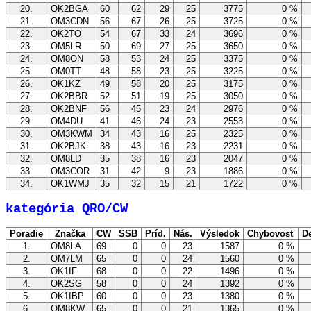
20.
OK2BGA
60
62
29
25
3775
0 %
21.
OM3CDN
56
67
26
25
3725
0 %
22.
OK2TO
54
67
33
24
3696
0 %
23.
OM5LR
50
69
27
25
3650
0 %
24.
OM8ON
58
53
24
25
3375
0 %
25.
OM0TT
48
58
23
25
3225
0 %
26.
OK1KZ
49
58
20
25
3175
0 %
27.
OK2BBR
52
51
19
25
3050
0 %
28.
OK2BNF
56
45
23
24
2976
0 %
29.
OM4DU
41
46
24
23
2553
0 %
30.
OM3KWM
34
43
16
25
2325
0 %
31.
OK2BJK
38
43
16
23
2231
0 %
32.
OM8LD
35
38
16
23
2047
0 %
33.
OM3COR
31
42
9
23
1886
0 %
34.
OK1WMJ
35
32
15
21
1722
0 %
kategória QRO/CW
Poradie
Značka
CW
SSB
Príd.
Nás.
Výsledok
Chybovosť
De
1.
OM8LA
69
0
0
23
1587
0 %
2.
OM7LM
65
0
0
24
1560
0 %
3.
OK1IF
68
0
0
22
1496
0 %
4.
OK2SG
58
0
0
24
1392
0 %
5.
OK1IBP
60
0
0
23
1380
0 %
6.
OM8KW
65
0
0
21
1365
0 %