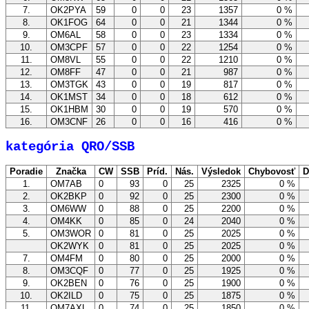
7.
OK2PYA
59
0
0
23
1357
0 %
8.
OK1FOG
64
0
0
21
1344
0 %
9.
OM6AL
58
0
0
23
1334
0 %
10.
OM3CPF
57
0
0
22
1254
0 %
11.
OM8VL
55
0
0
22
1210
0 %
12.
OM8FF
47
0
0
21
987
0 %
13.
OM3TGK
43
0
0
19
817
0 %
14.
OK1MST
34
0
0
18
612
0 %
15.
OK1HBM
30
0
0
19
570
0 %
16.
OM3CNF
26
0
0
16
416
0 %
kategória QRO/SSB
Poradie
Značka
CW
SSB
Príd.
Nás.
Výsledok
Chybovosť
D
1.
OM7AB
0
93
0
25
2325
0 %
2.
OK2BKP
0
92
0
25
2300
0 %
3.
OM6WW
0
88
0
25
2200
0 %
4.
OM4KK
0
85
0
24
2040
0 %
5.
OM3WOR
0
81
0
25
2025
0 %
OK2WYK
0
81
0
25
2025
0 %
7.
OM4FM
0
80
0
25
2000
0 %
8.
OM3CQF
0
77
0
25
1925
0 %
9.
OK2BEN
0
76
0
25
1900
0 %
10.
OK2ILD
0
75
0
25
1875
0 %
11.
OM7AXL
0
74
0
25
1850
0 %