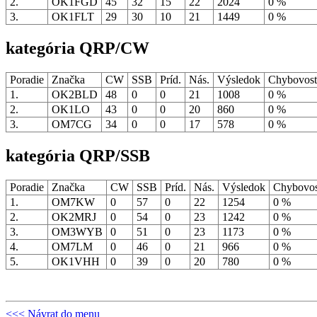
2.
OK1FGD
45
32
15
22
2024
0 %
3.
OK1FLT
29
30
10
21
1449
0 %
kategória QRP/CW
Poradie
Značka
CW
SSB
Príd.
Nás.
Výsledok
Chybovos
1.
OK2BLD
48
0
0
21
1008
0 %
2.
OK1LO
43
0
0
20
860
0 %
3.
OM7CG
34
0
0
17
578
0 %
kategória QRP/SSB
Poradie
Značka
CW
SSB
Príd.
Nás.
Výsledok
Chybovo
1.
OM7KW
0
57
0
22
1254
0 %
2.
OK2MRJ
0
54
0
23
1242
0 %
3.
OM3WYB
0
51
0
23
1173
0 %
4.
OM7LM
0
46
0
21
966
0 %
5.
OK1VHH
0
39
0
20
780
0 %
<<< Návrat do menu