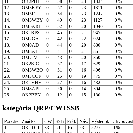
11.
OK2PHI
0
58
0
23
1334
0 %
12.
OM3KFY
0
57
0
23
1311
0 %
13.
OM5FT
0
54
0
23
1242
0 %
14.
OM3WBY
0
49
0
23
1127
0 %
15.
OM5ARI
0
52
0
20
1040
0 %
16.
OK1RPS
0
45
0
21
945
0 %
17.
OM2GA
0
42
0
22
924
0 %
18.
OM0AD
0
44
0
20
880
0 %
19.
OM8AHJ
0
41
0
21
861
0 %
20.
OM7JM
0
43
0
20
860
0 %
21.
OK2SJC
0
37
0
17
629
0 %
22.
OM3WBQ
0
31
0
16
496
0 %
23.
OM3CQF
0
25
0
19
475
0 %
24.
OK1VHV
0
27
0
16
432
0 %
25.
OM8API
0
26
0
14
364
0 %
26.
OK2BEN
0
12
0
15
180
0 %
kategória QRP/CW+SSB
Poradie
Značka
CW
SSB
Príd.
Nás.
Výsledok
Chybovos
1.
OK1TGI
33
50
16
23
2277
0 %