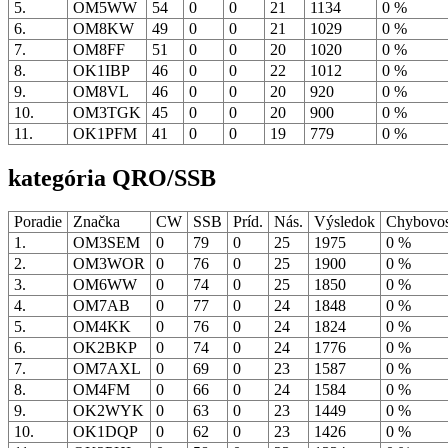
5.
OM5WW
54
0
0
21
1134
0 %
6.
OM8KW
49
0
0
21
1029
0 %
7.
OM8FF
51
0
0
20
1020
0 %
8.
OK1IBP
46
0
0
22
1012
0 %
9.
OM8VL
46
0
0
20
920
0 %
10.
OM3TGK
45
0
0
20
900
0 %
11.
OK1PFM
41
0
0
19
779
0 %
kategória QRO/SSB
Poradie
Značka
CW
SSB
Príd.
Nás.
Výsledok
Chybovo
1.
OM3SEM
0
79
0
25
1975
0 %
2.
OM3WOR
0
76
0
25
1900
0 %
3.
OM6WW
0
74
0
25
1850
0 %
4.
OM7AB
0
77
0
24
1848
0 %
5.
OM4KK
0
76
0
24
1824
0 %
6.
OK2BKP
0
74
0
24
1776
0 %
7.
OM7AXL
0
69
0
23
1587
0 %
8.
OM4FM
0
66
0
24
1584
0 %
9.
OK2WYK
0
63
0
23
1449
0 %
10.
OK1DQP
0
62
0
23
1426
0 %