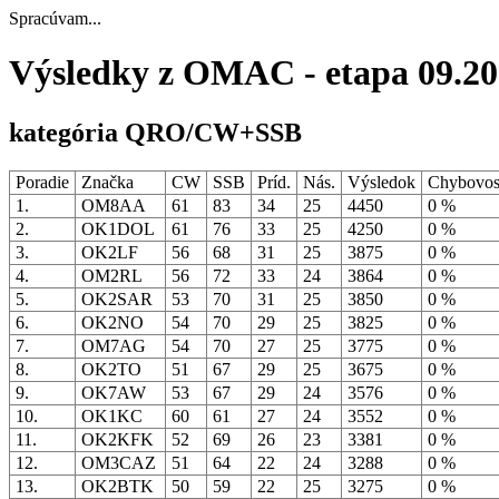
Spracúvam...
Výsledky z OMAC - etapa 09.2
kategória QRO/CW+SSB
Poradie
Značka
CW
SSB
Príd.
Nás.
Výsledok
Chybovo
1.
OM8AA
61
83
34
25
4450
0 %
2.
OK1DOL
61
76
33
25
4250
0 %
3.
OK2LF
56
68
31
25
3875
0 %
4.
OM2RL
56
72
33
24
3864
0 %
5.
OK2SAR
53
70
31
25
3850
0 %
6.
OK2NO
54
70
29
25
3825
0 %
7.
OM7AG
54
70
27
25
3775
0 %
8.
OK2TO
51
67
29
25
3675
0 %
9.
OK7AW
53
67
29
24
3576
0 %
10.
OK1KC
60
61
27
24
3552
0 %
11.
OK2KFK
52
69
26
23
3381
0 %
12.
OM3CAZ
51
64
22
24
3288
0 %
13.
OK2BTK
50
59
22
25
3275
0 %