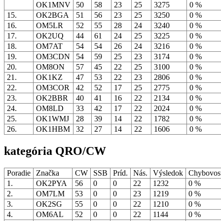
OK1MNV
50
58
23
25
3275
0 %
15.
OK2BGA
51
56
23
25
3250
0 %
16.
OM5LR
52
55
28
24
3240
0 %
17.
OK2UQ
44
61
24
25
3225
0 %
18.
OM7AT
54
54
26
24
3216
0 %
19.
OM3CDN
54
59
25
23
3174
0 %
20.
OM8ON
57
45
22
25
3100
0 %
21.
OK1KZ
47
53
22
23
2806
0 %
22.
OM3COR
42
52
17
25
2775
0 %
23.
OK2BBR
40
41
16
22
2134
0 %
24.
OM8LD
33
42
17
22
2024
0 %
25.
OK1WMJ
28
39
14
22
1782
0 %
26.
OK1HBM
32
27
14
22
1606
0 %
kategória QRO/CW
Poradie
Značka
CW
SSB
Príd.
Nás.
Výsledok
Chybovo
1.
OK2PYA
56
0
0
22
1232
0 %
2.
OM7LM
53
0
0
23
1219
0 %
3.
OK2SG
55
0
0
22
1210
0 %
4.
OM6AL
52
0
0
22
1144
0 %