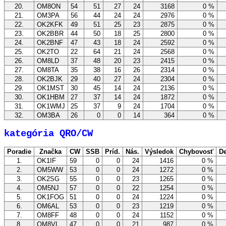
20.
OM8ON
54
51
27
24
3168
0 %
21.
OM3PA
56
44
24
24
2976
0 %
22.
OK2KFK
49
51
25
23
2875
0 %
23.
OK2BBR
44
50
18
25
2800
0 %
24.
OK2BNF
47
43
18
24
2592
0 %
25.
OK2TO
22
64
21
24
2568
0 %
26.
OM8LD
37
48
20
23
2415
0 %
27.
OM8TA
35
38
16
26
2314
0 %
28.
OK2BJK
29
40
27
24
2304
0 %
29.
OK1MST
30
45
14
24
2136
0 %
30.
OK1HBM
27
37
14
24
1872
0 %
31.
OK1WMJ
25
37
9
24
1704
0 %
32.
OM3BA
26
0
0
14
364
0 %
kategória QRO/CW
Poradie
Značka
CW
SSB
Príd.
Nás.
Výsledok
Chybovosť
De
1.
OK1IF
59
0
0
24
1416
0 %
2.
OM5WW
53
0
0
24
1272
0 %
3.
OK2SG
55
0
0
23
1265
0 %
4.
OM5NJ
57
0
0
22
1254
0 %
5.
OK1FOG
51
0
0
24
1224
0 %
6.
OM6AL
53
0
0
23
1219
0 %
7.
OM8FF
48
0
0
24
1152
0 %
8.
OM8VL
47
0
0
21
987
0 %