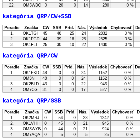
22.
OM3WBQ
0
20
0
14
280
0 %
kategória QRP/CW+SSB
Poradie
Značka
CW
SSB
Príd.
Nás.
Výsledok
Chybovosť
De
1.
OK1TGI
45
48
25
24
2832
0 %
2.
OK1FGD
44
39
18
25
2525
0 %
3.
OK1FLT
25
30
10
22
1430
0 %
kategória QRP/CW
Poradie
Značka
CW
SSB
Príd.
Nás.
Výsledok
Chybovosť
De
1.
OK1FKD
48
0
0
24
1152
0 %
OM3NI
48
0
0
24
1152
0 %
3.
OK2BLD
43
0
0
22
946
0 %
4.
OM7CG
31
0
0
17
527
0 %
kategória QRP/SSB
Poradie
Značka
CW
SSB
Príd.
Nás.
Výsledok
Chybovosť
D
1.
OK2MRJ
0
54
0
23
1242
0 %
2.
OK1VHH
0
45
0
21
945
0 %
3.
OM3WYB
0
44
0
21
924
0 %
4.
OM7AQA
0
5
0
5
25
0 %