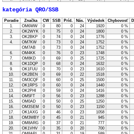
kategória QRO/SSB
Poradie
Značka
CW
SSB
Príd.
Nás.
Výsledok
Chybovosť
D
1.
OM6WW
0
80
0
24
1920
0 %
2.
OK2WYK
0
75
0
24
1800
0 %
3.
OK2BKP
0
74
0
24
1776
0 %
4.
OM7KW
0
73
0
24
1752
0 %
OM7AB
0
73
0
24
1752
0 %
6.
OM4KK
0
76
0
23
1748
0 %
7.
OM8KD
0
69
0
25
1725
0 %
8.
OK1DQP
0
68
0
24
1632
0 %
9.
OK1FUU
0
70
0
23
1610
0 %
10.
OK2BEN
0
69
0
22
1518
0 %
11.
OM3CQF
0
60
0
25
1500
0 %
12.
OK1RPS
0
60
0
24
1440
0 %
13.
OK2PHI
0
59
0
24
1416
0 %
14.
OM5FT
0
56
0
23
1288
0 %
15.
OM0AD
0
50
0
25
1250
0 %
16.
OM3SEM
0
50
0
23
1150
0 %
17.
OK1AXG
0
46
0
23
1058
0 %
18.
OM3WBY
0
45
0
21
945
0 %
19.
OM8ARG
0
37
0
21
777
0 %
20.
OK1VHV
0
35
0
20
700
0 %
21.
OM8API
0
31
0
19
589
0 %