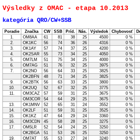
Výsledky z OMAC - etapa 10.2013
kategória QRO/CW+SSB
Poradie
Značka
CW
SSB
Príd.
Nás.
Výsledok
Chybovosť
D
1.
OM8AA
61
81
38
25
4500
0 %
2.
OK1KC
56
74
36
26
4316
0 %
3.
OK1AY
57
74
37
25
4200
0 %
4.
OK2SAR
55
73
34
25
4050
0 %
5.
OM7LM
51
75
34
25
4000
0 %
6.
OM7AG
51
76
32
25
3975
0 %
7.
OK2NO
56
64
33
25
3825
0 %
OK2BFN
48
71
34
25
3825
0 %
9.
OK2BTK
56
63
33
25
3800
0 %
10.
OK2UQ
52
67
32
25
3775
0 %
11.
OM3CAZ
57
59
31
25
3675
0 %
OM3COR
54
64
29
25
3675
0 %
13.
OK1MNV
52
65
31
24
3552
0 %
14.
OK2LF
51
59
31
25
3525
0 %
15.
OK1KZ
47
64
29
24
3360
0 %
16.
OM3CDN
45
58
28
25
3275
0 %
17.
OM5LR
52
54
24
25
3250
0 %
OK2BGA
51
53
26
25
3250
0 %
19.
OM7AT
55
53
27
24
3240
0 %