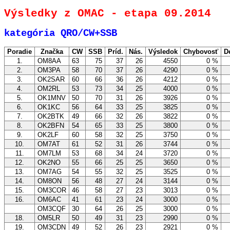
Výsledky z OMAC - etapa 09.2014
kategória QRO/CW+SSB
Poradie
Značka
CW
SSB
Príd.
Nás.
Výsledok
Chybovosť
D
1.
OM8AA
63
75
37
26
4550
0 %
2.
OM3PA
58
70
37
26
4290
0 %
3.
OK2SAR
60
66
36
26
4212
0 %
4.
OM2RL
53
73
34
25
4000
0 %
5.
OK1MNV
50
70
31
26
3926
0 %
6.
OK1KC
56
64
33
25
3825
0 %
7.
OK2BTK
49
66
32
26
3822
0 %
8.
OK2BFN
54
65
33
25
3800
0 %
9.
OK2LF
60
58
32
25
3750
0 %
10.
OM7AT
61
52
31
26
3744
0 %
11.
OM7LM
53
68
34
24
3720
0 %
12.
OK2NO
55
66
25
25
3650
0 %
13.
OM7AG
54
55
32
25
3525
0 %
14.
OM8ON
56
48
27
24
3144
0 %
15.
OM3COR
46
58
27
23
3013
0 %
16.
OM6AC
41
61
23
24
3000
0 %
OM3CQF
30
64
26
25
3000
0 %
18.
OM5LR
50
49
31
23
2990
0 %
19.
OM3CDN
49
52
26
23
2921
0 %