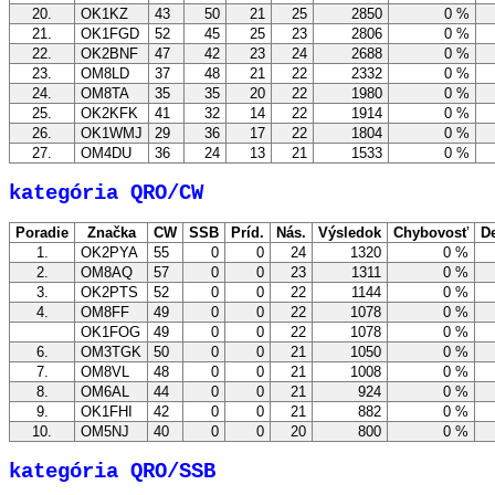
20.
OK1KZ
43
50
21
25
2850
0 %
21.
OK1FGD
52
45
25
23
2806
0 %
22.
OK2BNF
47
42
23
24
2688
0 %
23.
OM8LD
37
48
21
22
2332
0 %
24.
OM8TA
35
35
20
22
1980
0 %
25.
OK2KFK
41
32
14
22
1914
0 %
26.
OK1WMJ
29
36
17
22
1804
0 %
27.
OM4DU
36
24
13
21
1533
0 %
kategória QRO/CW
Poradie
Značka
CW
SSB
Príd.
Nás.
Výsledok
Chybovosť
De
1.
OK2PYA
55
0
0
24
1320
0 %
2.
OM8AQ
57
0
0
23
1311
0 %
3.
OK2PTS
52
0
0
22
1144
0 %
4.
OM8FF
49
0
0
22
1078
0 %
OK1FOG
49
0
0
22
1078
0 %
6.
OM3TGK
50
0
0
21
1050
0 %
7.
OM8VL
48
0
0
21
1008
0 %
8.
OM6AL
44
0
0
21
924
0 %
9.
OK1FHI
42
0
0
21
882
0 %
10.
OM5NJ
40
0
0
20
800
0 %
kategória QRO/SSB