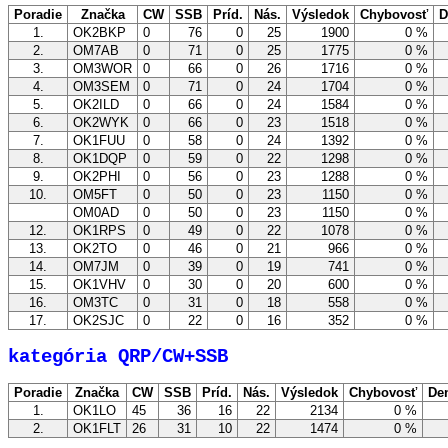
Poradie
Značka
CW
SSB
Príd.
Nás.
Výsledok
Chybovosť
D
1.
OK2BKP
0
76
0
25
1900
0 %
2.
OM7AB
0
71
0
25
1775
0 %
3.
OM3WOR
0
66
0
26
1716
0 %
4.
OM3SEM
0
71
0
24
1704
0 %
5.
OK2ILD
0
66
0
24
1584
0 %
6.
OK2WYK
0
66
0
23
1518
0 %
7.
OK1FUU
0
58
0
24
1392
0 %
8.
OK1DQP
0
59
0
22
1298
0 %
9.
OK2PHI
0
56
0
23
1288
0 %
10.
OM5FT
0
50
0
23
1150
0 %
OM0AD
0
50
0
23
1150
0 %
12.
OK1RPS
0
49
0
22
1078
0 %
13.
OK2TO
0
46
0
21
966
0 %
14.
OM7JM
0
39
0
19
741
0 %
15.
OK1VHV
0
30
0
20
600
0 %
16.
OM3TC
0
31
0
18
558
0 %
17.
OK2SJC
0
22
0
16
352
0 %
kategória QRP/CW+SSB
Poradie
Značka
CW
SSB
Príd.
Nás.
Výsledok
Chybovosť
De
1.
OK1LO
45
36
16
22
2134
0 %
2.
OK1FLT
26
31
10
22
1474
0 %