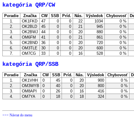
kategória QRP/CW
Poradie
Značka
CW
SSB
Príd.
Nás.
Výsledok
Chybovosť
De
1.
OK1FKD
47
0
0
22
1034
0 %
2.
OK2BLD
45
0
0
21
945
0 %
3.
OK2BWJ
44
0
0
20
880
0 %
4.
OM6FM
41
0
0
21
861
0 %
5.
OK2BND
36
0
0
20
720
0 %
6.
OM3TLE
30
0
0
20
600
0 %
7.
OM7CG
33
0
0
16
528
0 %
kategória QRP/SSB
Poradie
Značka
CW
SSB
Príd.
Nás.
Výsledok
Chybovosť
D
1.
OK1VHH
0
45
0
20
900
0 %
2.
OM3WYB
0
40
0
20
800
0 %
3.
OM8API
0
26
0
16
416
0 %
4.
OM7YA
0
18
0
18
324
0 %
<<< Návrat do menu