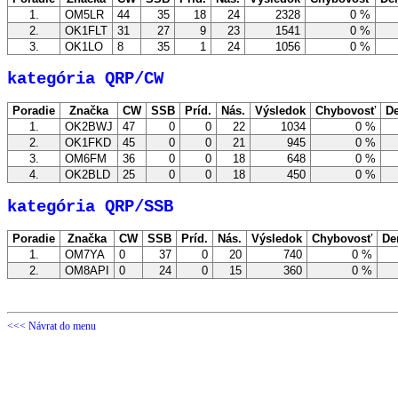
1.
OM5LR
44
35
18
24
2328
0 %
2.
OK1FLT
31
27
9
23
1541
0 %
3.
OK1LO
8
35
1
24
1056
0 %
kategória QRP/CW
Poradie
Značka
CW
SSB
Príd.
Nás.
Výsledok
Chybovosť
De
1.
OK2BWJ
47
0
0
22
1034
0 %
2.
OK1FKD
45
0
0
21
945
0 %
3.
OM6FM
36
0
0
18
648
0 %
4.
OK2BLD
25
0
0
18
450
0 %
kategória QRP/SSB
Poradie
Značka
CW
SSB
Príd.
Nás.
Výsledok
Chybovosť
De
1.
OM7YA
0
37
0
20
740
0 %
2.
OM8API
0
24
0
15
360
0 %
<<< Návrat do menu