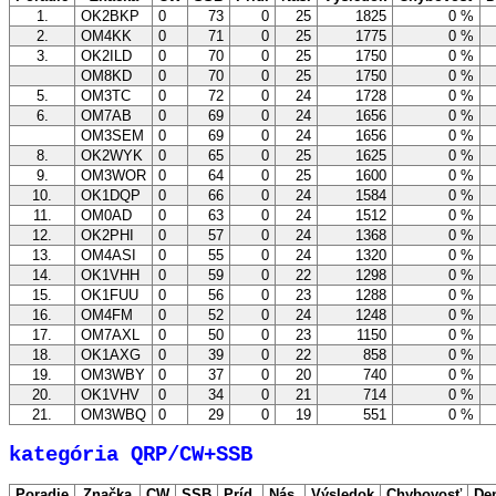
1.
OK2BKP
0
73
0
25
1825
0 %
2.
OM4KK
0
71
0
25
1775
0 %
3.
OK2ILD
0
70
0
25
1750
0 %
OM8KD
0
70
0
25
1750
0 %
5.
OM3TC
0
72
0
24
1728
0 %
6.
OM7AB
0
69
0
24
1656
0 %
OM3SEM
0
69
0
24
1656
0 %
8.
OK2WYK
0
65
0
25
1625
0 %
9.
OM3WOR
0
64
0
25
1600
0 %
10.
OK1DQP
0
66
0
24
1584
0 %
11.
OM0AD
0
63
0
24
1512
0 %
12.
OK2PHI
0
57
0
24
1368
0 %
13.
OM4ASI
0
55
0
24
1320
0 %
14.
OK1VHH
0
59
0
22
1298
0 %
15.
OK1FUU
0
56
0
23
1288
0 %
16.
OM4FM
0
52
0
24
1248
0 %
17.
OM7AXL
0
50
0
23
1150
0 %
18.
OK1AXG
0
39
0
22
858
0 %
19.
OM3WBY
0
37
0
20
740
0 %
20.
OK1VHV
0
34
0
21
714
0 %
21.
OM3WBQ
0
29
0
19
551
0 %
kategória QRP/CW+SSB
Poradie
Značka
CW
SSB
Príd.
Nás.
Výsledok
Chybovosť
De