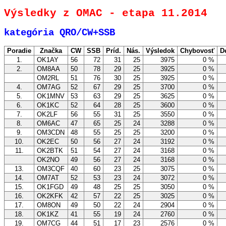
Výsledky z OMAC - etapa 11.2014
kategória QRO/CW+SSB
Poradie
Značka
CW
SSB
Príd.
Nás.
Výsledok
Chybovosť
D
1.
OK1AY
56
72
31
25
3975
0 %
2.
OM8AA
50
78
29
25
3925
0 %
OM2RL
51
76
30
25
3925
0 %
4.
OM7AG
52
67
29
25
3700
0 %
5.
OK1MNV
53
63
29
25
3625
0 %
6.
OK1KC
52
64
28
25
3600
0 %
7.
OK2LF
56
55
31
25
3550
0 %
8.
OM6AC
47
65
25
24
3288
0 %
9.
OM3CDN
48
55
25
25
3200
0 %
10.
OK2EC
50
56
27
24
3192
0 %
11.
OK2BTK
51
54
27
24
3168
0 %
OK2NO
49
56
27
24
3168
0 %
13.
OM3CQF
40
60
23
25
3075
0 %
14.
OM7AT
52
53
23
24
3072
0 %
15.
OK1FGD
49
48
25
25
3050
0 %
16.
OK2KFK
42
57
22
25
3025
0 %
17.
OM8ON
49
50
22
24
2904
0 %
18.
OK1KZ
41
55
19
24
2760
0 %
19.
OM7CG
44
51
17
23
2576
0 %