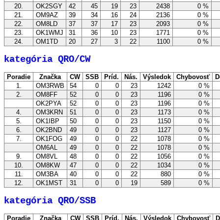
20.
OK2SGY
42
45
19
23
2438
0 %
21.
OM9AZ
39
34
16
24
2136
0 %
22.
OM8LD
37
37
17
23
2093
0 %
23.
OK1WMJ
31
36
10
23
1771
0 %
24.
OM1TD
20
27
3
22
1100
0 %
kategória QRO/CW
Poradie
Značka
CW
SSB
Príd.
Nás.
Výsledok
Chybovosť
D
1.
OM3RWB
54
0
0
23
1242
0 %
2.
OM8FF
52
0
0
23
1196
0 %
OK2PYA
52
0
0
23
1196
0 %
4.
OM3KRN
51
0
0
23
1173
0 %
5.
OK1IBP
50
0
0
23
1150
0 %
6.
OK2BND
49
0
0
23
1127
0 %
7.
OK1FOG
49
0
0
22
1078
0 %
OM6AL
49
0
0
22
1078
0 %
9.
OM8VL
48
0
0
22
1056
0 %
10.
OM8KW
47
0
0
22
1034
0 %
11.
OM3BA
40
0
0
22
880
0 %
12.
OK1MST
31
0
0
19
589
0 %
kategória QRO/SSB
Poradie
Značka
CW
SSB
Príd.
Nás.
Výsledok
Chybovosť
D