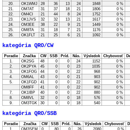
20.
OK1WMJ
28
36
13
24
1848
0 %
21.
OM7AT
31
37
18
21
1806
0 %
22.
OM4CI
21
44
8
24
1752
0 %
23.
OK1JVS
32
32
13
21
1617
0 %
24.
OM3EE
38
22
9
21
1449
0 %
25.
OM8TA
31
18
7
21
1176
0 %
26.
OK1FLT
21
25
6
21
1092
0 %
kategória QRO/CW
Poradie
Značka
CW
SSB
Príd.
Nás.
Výsledok
Chybovosť
De
1.
OK2SG
48
0
0
24
1152
0 %
2.
OK2PYA
45
0
0
23
1035
0 %
3.
OK1FOG
44
0
0
22
968
0 %
4.
OM6AL
43
0
0
21
903
0 %
5.
OK1FGD
41
0
0
22
902
0 %
OM8FF
41
0
0
22
902
0 %
7.
OK1IBP
40
0
0
22
880
0 %
8.
OM8VL
32
0
0
18
576
0 %
9.
OM3TGK
30
0
0
18
540
0 %
kategória QRO/SSB
Poradie
Značka
CW
SSB
Príd.
Nás.
Výsledok
Chybovosť
D
1.
OM3SEM
0
80
0
26
2080
0 %