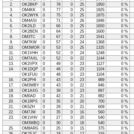
2.
OK2BKP
0
78
0
25
1950
0 %
3.
OM4KK
0
77
0
25
1925
0 %
4.
OK2WYK
0
75
0
25
1875
0 %
5.
OM4ASI
0
71
0
26
1846
0 %
6.
OK2ILD
0
66
0
25
1650
0 %
7.
OK2BEN
0
64
0
25
1600
0 %
8.
OM3TC
0
67
0
23
1541
0 %
9.
OM7KW
0
57
0
24
1368
0 %
10.
OM3WOR
0
53
0
25
1325
0 %
11.
OK1VHH
0
52
0
24
1248
0 %
12.
OM7AXL
0
52
0
22
1144
0 %
13.
OK2VPX
0
49
0
23
1127
0 %
14.
OK1DQP
0
48
0
23
1104
0 %
OK1FUU
0
48
0
23
1104
0 %
16.
OK2PHI
0
43
0
23
989
0 %
17.
OM3WBY
0
43
0
22
946
0 %
18.
OK1AXG
0
39
0
23
897
0 %
19.
OM0AD
0
42
0
21
882
0 %
20.
OK1RPS
0
35
0
20
700
0 %
21.
OK5ZH
0
29
0
21
609
0 %
22.
OM7JM
0
35
0
16
560
0 %
23.
OK1VHV
0
27
0
20
540
0 %
OM3WBQ
0
30
0
18
540
0 %
25.
OM8ARG
0
25
0
15
375
0 %
26.
OK2SJC
0
18
0
12
216
0 %