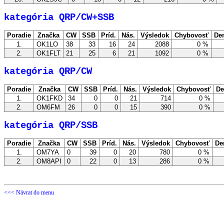
kategória QRP/CW+SSB
Poradie
Značka
CW
SSB
Príd.
Nás.
Výsledok
Chybovosť
De
1.
OK1LO
38
33
16
24
2088
0 %
2.
OK1FLT
21
25
6
21
1092
0 %
kategória QRP/CW
Poradie
Značka
CW
SSB
Príd.
Nás.
Výsledok
Chybovosť
De
1.
OK1FKD
34
0
0
21
714
0 %
2.
OM6FM
26
0
0
15
390
0 %
kategória QRP/SSB
Poradie
Značka
CW
SSB
Príd.
Nás.
Výsledok
Chybovosť
De
1.
OM7YA
0
39
0
20
780
0 %
2.
OM8API
0
22
0
13
286
0 %
<<< Návrat do menu