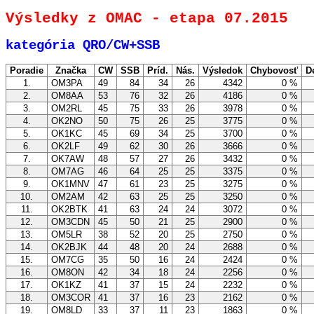
Výsledky z OMAC - etapa 07.2015
kategória QRO/CW+SSB
Poradie
Značka
CW
SSB
Príd.
Nás.
Výsledok
Chybovosť
D
1.
OM3PA
49
84
34
26
4342
0 %
2.
OM8AA
53
76
32
26
4186
0 %
3.
OM2RL
45
75
33
26
3978
0 %
4.
OK2NO
50
75
26
25
3775
0 %
5.
OK1KC
45
69
34
25
3700
0 %
6.
OK2LF
49
62
30
26
3666
0 %
7.
OK7AW
48
57
27
26
3432
0 %
8.
OM7AG
46
64
25
25
3375
0 %
9.
OK1MNV
47
61
23
25
3275
0 %
10.
OM2AM
42
63
25
25
3250
0 %
11.
OK2BTK
41
63
24
24
3072
0 %
12.
OM3CDN
45
50
21
25
2900
0 %
13.
OM5LR
38
52
20
25
2750
0 %
14.
OK2BJK
44
48
20
24
2688
0 %
15.
OM7CG
35
50
16
24
2424
0 %
16.
OM8ON
42
34
18
24
2256
0 %
17.
OK1KZ
41
37
15
24
2232
0 %
18.
OM3COR
41
37
16
23
2162
0 %
19.
OM8LD
33
37
11
23
1863
0 %