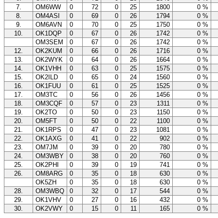
7.
OM6WW
0
72
0
25
1800
0 %
8.
OM4ASI
0
69
0
26
1794
0 %
9.
OM6AVN
0
70
0
25
1750
0 %
10.
OK1DQP
0
67
0
26
1742
0 %
OM3SEM
0
67
0
26
1742
0 %
12.
OK2KUM
0
66
0
26
1716
0 %
13.
OK2WYK
0
64
0
26
1664
0 %
14.
OK1VHH
0
63
0
25
1575
0 %
15.
OK2ILD
0
65
0
24
1560
0 %
16.
OK1FUU
0
61
0
25
1525
0 %
17.
OM3TC
0
56
0
26
1456
0 %
18.
OM3CQF
0
57
0
23
1311
0 %
19.
OK2TO
0
50
0
23
1150
0 %
20.
OM5FT
0
50
0
22
1100
0 %
21.
OK1RPS
0
47
0
23
1081
0 %
22.
OK1AXG
0
41
0
22
902
0 %
23.
OM7JM
0
39
0
20
780
0 %
24.
OM3WBY
0
38
0
20
760
0 %
25.
OK2PHI
0
39
0
19
741
0 %
26.
OM8ARG
0
35
0
18
630
0 %
OK5ZH
0
35
0
18
630
0 %
28.
OM3WBQ
0
32
0
17
544
0 %
29.
OK1VHV
0
27
0
16
432
0 %
30.
OK2VWY
0
15
0
11
165
0 %