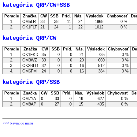
kategória QRP/CW+SSB
Poradie
Značka
CW
SSB
Príd.
Nás.
Výsledok
Chybovosť
De
1.
OM5LR
33
38
11
24
1968
0 %
2.
OK1FLT
21
24
1
22
1012
0 %
kategória QRP/CW
Poradie
Značka
CW
SSB
Príd.
Nás.
Výsledok
Chybovosť
De
1.
OK1FKD
35
0
0
21
735
0 %
2.
OM3WZ
33
0
0
20
660
0 %
3.
OK2BLD
32
0
0
16
512
0 %
4.
OM6FM
24
0
0
16
384
0 %
kategória QRP/SSB
Poradie
Značka
CW
SSB
Príd.
Nás.
Výsledok
Chybovosť
De
1.
OM7YA
0
33
0
19
627
0 %
2.
OM8API
0
27
0
15
405
0 %
<<< Návrat do menu