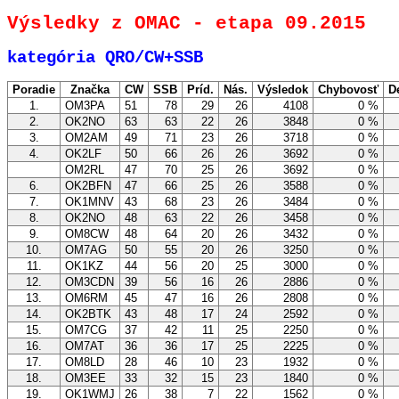
Výsledky z OMAC - etapa 09.2015
kategória QRO/CW+SSB
Poradie
Značka
CW
SSB
Príd.
Nás.
Výsledok
Chybovosť
D
1.
OM3PA
51
78
29
26
4108
0 %
2.
OK2NO
63
63
22
26
3848
0 %
3.
OM2AM
49
71
23
26
3718
0 %
4.
OK2LF
50
66
26
26
3692
0 %
OM2RL
47
70
25
26
3692
0 %
6.
OK2BFN
47
66
25
26
3588
0 %
7.
OK1MNV
43
68
23
26
3484
0 %
8.
OK2NO
48
63
22
26
3458
0 %
9.
OM8CW
48
64
20
26
3432
0 %
10.
OM7AG
50
55
20
26
3250
0 %
11.
OK1KZ
44
56
20
25
3000
0 %
12.
OM3CDN
39
56
16
26
2886
0 %
13.
OM6RM
45
47
16
26
2808
0 %
14.
OK2BTK
43
48
17
24
2592
0 %
15.
OM7CG
37
42
11
25
2250
0 %
16.
OM7AT
36
36
17
25
2225
0 %
17.
OM8LD
28
46
10
23
1932
0 %
18.
OM3EE
33
32
15
23
1840
0 %
19.
OK1WMJ
26
38
7
22
1562
0 %