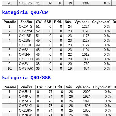
20.
OK1JVS
31
32
10
19
1387
0 %
kategória QRO/CW
Poradie
Značka
CW
SSB
Príd.
Nás.
Výsledok
Chybovosť
De
1.
OK2PTS
51
0
0
24
1224
0 %
2.
OK2PYA
52
0
0
23
1196
0 %
3.
OK1IBP
51
0
0
23
1173
0 %
4.
OK2SG
49
0
0
23
1127
0 %
OK1FHI
49
0
0
23
1127
0 %
6.
OM6AL
48
0
0
23
1104
0 %
7.
OM8FF
46
0
0
22
1012
0 %
8.
OK1FGD
44
0
0
20
880
0 %
9.
OM8VL
38
0
0
20
760
0 %
10.
OM3TGK
36
0
0
19
684
0 %
kategória QRO/SSB
Poradie
Značka
CW
SSB
Príd.
Nás.
Výsledok
Chybovosť
D
1.
OM3UU
0
77
0
26
2002
0 %
2.
OM4KK
0
74
0
26
1924
0 %
3.
OM7AB
0
73
0
26
1898
0 %
OM7AXL
0
73
0
26
1898
0 %
5.
OK2BKP
0
74
0
25
1850
0 %
6.
OM7KW
0
71
0
26
1846
0 %