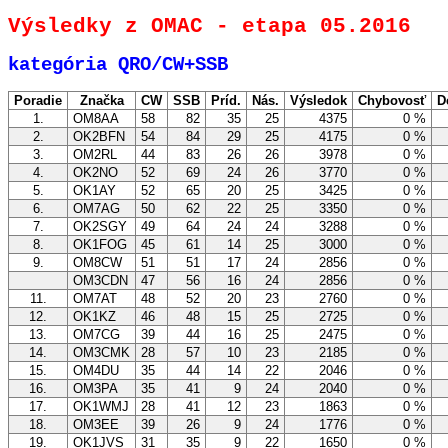
Výsledky z OMAC - etapa 05.2016
kategória QRO/CW+SSB
Poradie
Značka
CW
SSB
Príd.
Nás.
Výsledok
Chybovosť
D
1.
OM8AA
58
82
35
25
4375
0 %
2.
OK2BFN
54
84
29
25
4175
0 %
3.
OM2RL
44
83
26
26
3978
0 %
4.
OK2NO
52
69
24
26
3770
0 %
5.
OK1AY
52
65
20
25
3425
0 %
6.
OM7AG
50
62
22
25
3350
0 %
7.
OK2SGY
49
64
24
24
3288
0 %
8.
OK1FOG
45
61
14
25
3000
0 %
9.
OM8CW
51
51
17
24
2856
0 %
OM3CDN
47
56
16
24
2856
0 %
11.
OM7AT
48
52
20
23
2760
0 %
12.
OK1KZ
46
48
15
25
2725
0 %
13.
OM7CG
39
44
16
25
2475
0 %
14.
OM3CMK
28
57
10
23
2185
0 %
15.
OM4DU
35
44
14
22
2046
0 %
16.
OM3PA
35
41
9
24
2040
0 %
17.
OK1WMJ
28
41
12
23
1863
0 %
18.
OM3EE
39
26
9
24
1776
0 %
19.
OK1JVS
31
35
9
22
1650
0 %