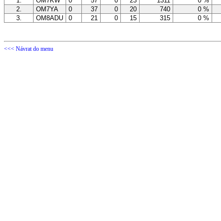
1.
OM7KW
0
57
0
23
1311
0 %
2.
OM7YA
0
37
0
20
740
0 %
3.
OM8ADU
0
21
0
15
315
0 %
<<< Návrat do menu