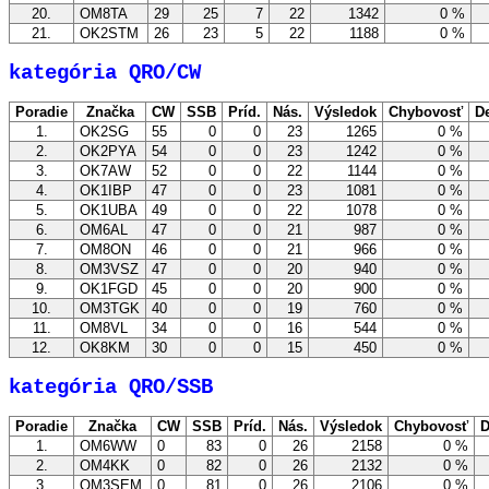
20.
OM8TA
29
25
7
22
1342
0 %
21.
OK2STM
26
23
5
22
1188
0 %
kategória QRO/CW
Poradie
Značka
CW
SSB
Príd.
Nás.
Výsledok
Chybovosť
De
1.
OK2SG
55
0
0
23
1265
0 %
2.
OK2PYA
54
0
0
23
1242
0 %
3.
OK7AW
52
0
0
22
1144
0 %
4.
OK1IBP
47
0
0
23
1081
0 %
5.
OK1UBA
49
0
0
22
1078
0 %
6.
OM6AL
47
0
0
21
987
0 %
7.
OM8ON
46
0
0
21
966
0 %
8.
OM3VSZ
47
0
0
20
940
0 %
9.
OK1FGD
45
0
0
20
900
0 %
10.
OM3TGK
40
0
0
19
760
0 %
11.
OM8VL
34
0
0
16
544
0 %
12.
OK8KM
30
0
0
15
450
0 %
kategória QRO/SSB
Poradie
Značka
CW
SSB
Príd.
Nás.
Výsledok
Chybovosť
D
1.
OM6WW
0
83
0
26
2158
0 %
2.
OM4KK
0
82
0
26
2132
0 %
3.
OM3SEM
0
81
0
26
2106
0 %