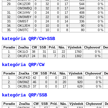
29.
OK1ZOR
0
32
0
17
544
0 %
OM3WBQ
0
32
0
17
544
0 %
31.
OK1VHV
0
24
0
17
408
0 %
32.
OM3WBY
0
22
0
16
352
0 %
33.
OM8ST
0
24
0
14
336
0 %
34.
OK1JEH
0
10
0
9
90
0 %
35.
OM3TC
0
10
0
8
80
0 %
kategória QRP/CW+SSB
Poradie
Značka
CW
SSB
Príd.
Nás.
Výsledok
Chybovosť
De
1.
OK1LO
38
31
11
22
1760
0 %
2.
OK1FLT
24
31
7
21
1302
0 %
kategória QRP/CW
Poradie
Značka
CW
SSB
Príd.
Nás.
Výsledok
Chybovosť
De
1.
OK1FKD
42
0
0
23
966
0 %
2.
OM3WZ
46
0
0
20
920
0 %
3.
OK2BLD
37
0
0
17
629
0 %
kategória QRP/SSB
Poradie
Značka
CW
SSB
Príd.
Nás.
Výsledok
Chybovosť
De