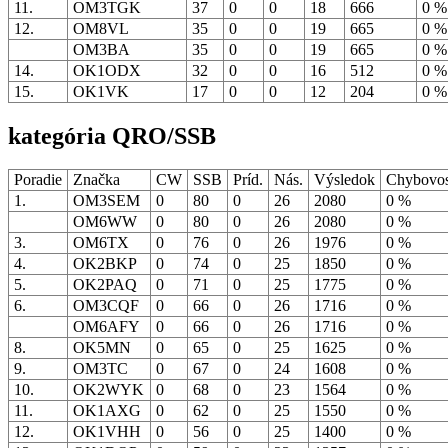
11.
OM3TGK
37
0
0
18
666
0 
12.
OM8VL
35
0
0
19
665
0 
OM3BA
35
0
0
19
665
0 
14.
OK1ODX
32
0
0
16
512
0 
15.
OK1VK
17
0
0
12
204
0 
kategória QRO/SSB
Poradie
Značka
CW
SSB
Príd.
Nás.
Výsledok
Chybovo
1.
OM3SEM
0
80
0
26
2080
0 %
OM6WW
0
80
0
26
2080
0 %
3.
OM6TX
0
76
0
26
1976
0 %
4.
OK2BKP
0
74
0
25
1850
0 %
5.
OK2PAQ
0
71
0
25
1775
0 %
6.
OM3CQF
0
66
0
26
1716
0 %
OM6AFY
0
66
0
26
1716
0 %
8.
OK5MN
0
65
0
25
1625
0 %
9.
OM3TC
0
67
0
24
1608
0 %
10.
OK2WYK
0
68
0
23
1564
0 %
11.
OK1AXG
0
62
0
25
1550
0 %
12.
OK1VHH
0
56
0
25
1400
0 %