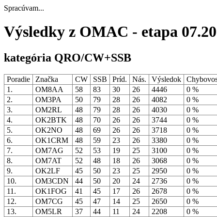
Spracúvam...
Výsledky z OMAC - etapa 07.2
kategória QRO/CW+SSB
Poradie
Značka
CW
SSB
Príd.
Nás.
Výsledok
Chybovo
1.
OM8AA
58
83
30
26
4446
0 %
2.
OM3PA
50
79
28
26
4082
0 %
3.
OM2RL
48
79
28
26
4030
0 %
4.
OK2BTK
48
70
26
26
3744
0 %
5.
OK2NO
48
69
26
26
3718
0 %
6.
OK1CRM
48
59
23
26
3380
0 %
7.
OM7AG
52
53
19
25
3100
0 %
8.
OM7AT
52
48
18
26
3068
0 %
9.
OK2LF
45
50
23
25
2950
0 %
10.
OM3CDN
44
50
20
24
2736
0 %
11.
OK1FOG
41
45
17
26
2678
0 %
12.
OM7CG
45
47
14
25
2650
0 %
13.
OM5LR
37
44
11
24
2208
0 %