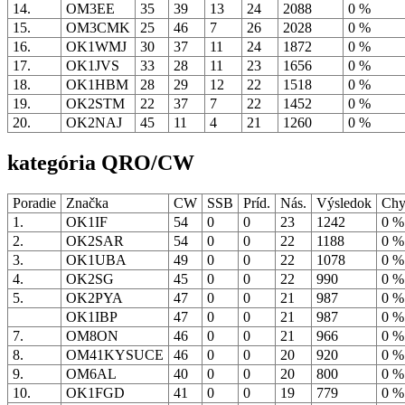
14.
OM3EE
35
39
13
24
2088
0 %
15.
OM3CMK
25
46
7
26
2028
0 %
16.
OK1WMJ
30
37
11
24
1872
0 %
17.
OK1JVS
33
28
11
23
1656
0 %
18.
OK1HBM
28
29
12
22
1518
0 %
19.
OK2STM
22
37
7
22
1452
0 %
20.
OK2NAJ
45
11
4
21
1260
0 %
kategória QRO/CW
Poradie
Značka
CW
SSB
Príd.
Nás.
Výsledok
Chy
1.
OK1IF
54
0
0
23
1242
0 
2.
OK2SAR
54
0
0
22
1188
0 
3.
OK1UBA
49
0
0
22
1078
0 
4.
OK2SG
45
0
0
22
990
0 
5.
OK2PYA
47
0
0
21
987
0 
OK1IBP
47
0
0
21
987
0 
7.
OM8ON
46
0
0
21
966
0 
8.
OM41KYSUCE
46
0
0
20
920
0 
9.
OM6AL
40
0
0
20
800
0 
10.
OK1FGD
41
0
0
19
779
0 