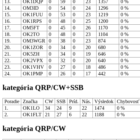
13.
OK1DQP
0
59
0
23
1357
0 %
14.
OM3ID
0
54
0
24
1296
0 %
15.
OK1FUU
0
53
0
23
1219
0 %
16.
OK1RPS
0
48
0
25
1200
0 %
17.
OM5FT
0
45
0
26
1170
0 %
18.
OK2TO
0
48
0
23
1104
0 %
19.
OM3WGR
0
38
0
23
874
0 %
20.
OK1ZOR
0
34
0
20
680
0 %
21.
OK5ZH
0
34
0
19
646
0 %
22.
OK2VPX
0
32
0
20
640
0 %
23.
OK1VHV
0
27
0
18
486
0 %
24.
OK1PMP
0
26
0
17
442
0 %
kategória QRP/CW+SSB
Poradie
Značka
CW
SSB
Príd.
Nás.
Výsledok
Chybovos
1.
OK1LO
34
24
9
22
1474
0 %
2.
OK1FLT
21
27
6
22
1188
0 %
kategória QRP/CW