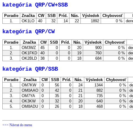
kategória QRP/CW+SSB
Poradie
Značka
CW
SSB
Príd.
Nás.
Výsledok
Chybovosť
1.
OK1LO
40
32
14
22
1892
0 %
denn
kategória QRP/CW
Poradie
Značka
CW
SSB
Príd.
Nás.
Výsledok
Chybovosť
1.
OM3WZ
45
0
0
20
900
0 %
de
2.
OK1FKD
40
0
0
19
760
0 %
de
3.
OK2BLD
38
0
0
18
684
0 %
de
kategória QRP/SSB
Poradie
Značka
CW
SSB
Príd.
Nás.
Výsledok
Chybovosť
1.
OM7KW
0
56
0
24
1344
0 %
de
2.
OM0AAO
0
42
0
21
882
0 %
de
3.
OM7YA
0
35
0
21
735
0 %
de
4.
OK3KW
0
32
0
20
640
0 %
de
5.
OM8ADU
0
26
0
18
468
0 %
de
<<< Návrat do menu