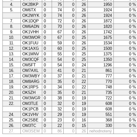
4.
OK2BKP
0
75
0
26
1950
0 
5.
OM6TX
0
74
0
26
1924
0 
OK2WYK
0
74
0
26
1924
0 
7.
OK1DQP
0
72
0
26
1872
0 
8.
OM6ADN
0
70
0
26
1820
0 
9.
OK1VHH
0
67
0
26
1742
0 
10.
OM3WOR
0
67
0
25
1675
0 
11.
OK1FUU
0
59
0
26
1534
0 
12.
OK1AXG
0
60
0
25
1500
0 
13.
OK1MNV
0
55
0
25
1375
0 
14.
OM3CQF
0
54
0
25
1350
0 
15.
OM5FT
0
54
0
24
1296
0 
16.
OM7AXL
0
41
0
21
861
0 
17.
OM3WBY
0
37
0
21
777
0 
18.
OM8ARG
0
35
0
22
770
0 
19.
OK1RPS
0
34
0
22
748
0 
20.
OK5ZH
0
35
0
21
735
0 
21.
OM3WGR
0
38
0
19
722
0 
22.
OM3TLE
0
32
0
19
608
0 
OK1PCB
0
32
0
19
608
0 
24.
OK1VHV
0
29
0
19
551
0 
25.
OK2SBE
0
23
0
16
368
0 
26.
OM3TC
0
22
0
15
330
0 
27.
OM3SEM
0
86
0
26
nehodnotený
0 