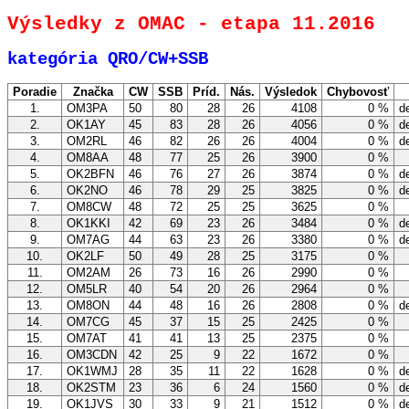
Výsledky z OMAC - etapa 11.2016
kategória QRO/CW+SSB
Poradie
Značka
CW
SSB
Príd.
Nás.
Výsledok
Chybovosť
1.
OM3PA
50
80
28
26
4108
0 %
de
2.
OK1AY
45
83
28
26
4056
0 %
de
3.
OM2RL
46
82
26
26
4004
0 %
de
4.
OM8AA
48
77
25
26
3900
0 %
5.
OK2BFN
46
76
27
26
3874
0 %
de
6.
OK2NO
46
78
29
25
3825
0 %
de
7.
OM8CW
48
72
25
25
3625
0 %
8.
OK1KKI
42
69
23
26
3484
0 %
de
9.
OM7AG
44
63
23
26
3380
0 %
de
10.
OK2LF
50
49
28
25
3175
0 %
11.
OM2AM
26
73
16
26
2990
0 %
12.
OM5LR
40
54
20
26
2964
0 %
13.
OM8ON
44
48
16
26
2808
0 %
de
14.
OM7CG
45
37
15
25
2425
0 %
15.
OM7AT
41
41
13
25
2375
0 %
16.
OM3CDN
42
25
9
22
1672
0 %
17.
OK1WMJ
28
35
11
22
1628
0 %
de
18.
OK2STM
23
36
6
24
1560
0 %
de
19.
OK1JVS
30
33
9
21
1512
0 %
de