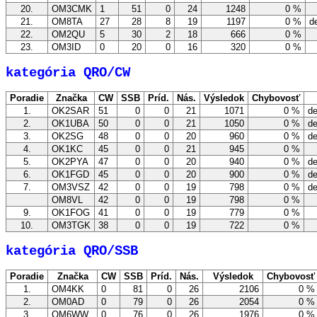
20.
OM3CMK
1
51
0
24
1248
0 %
21.
OM8TA
27
28
8
19
1197
0 %
de
22.
OM2QU
5
30
2
18
666
0 %
23.
OM3ID
0
20
0
16
320
0 %
kategória QRO/CW
Poradie
Značka
CW
SSB
Príd.
Nás.
Výsledok
Chybovosť
1.
OK2SAR
51
0
0
21
1071
0 %
de
2.
OK1UBA
50
0
0
21
1050
0 %
de
3.
OK2SG
48
0
0
20
960
0 %
de
4.
OK1KC
45
0
0
21
945
0 %
5.
OK2PYA
47
0
0
20
940
0 %
de
6.
OK1FGD
45
0
0
20
900
0 %
de
7.
OM3VSZ
42
0
0
19
798
0 %
de
OM8VL
42
0
0
19
798
0 %
9.
OK1FOG
41
0
0
19
779
0 %
10.
OM3TGK
38
0
0
19
722
0 %
kategória QRO/SSB
Poradie
Značka
CW
SSB
Príd.
Nás.
Výsledok
Chybovos
1.
OM4KK
0
81
0
26
2106
0 
2.
OM0AD
0
79
0
26
2054
0 
3.
OM6WW
0
76
0
26
1976
0 