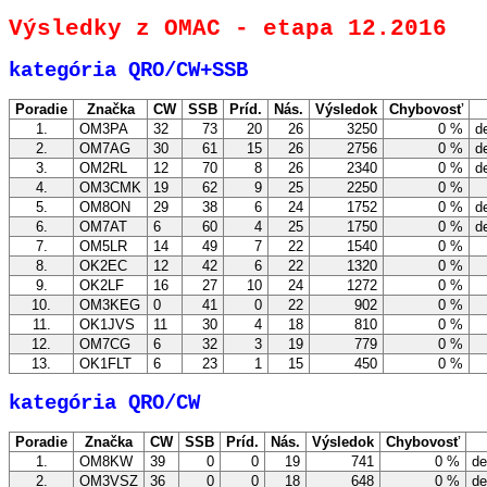
Výsledky z OMAC - etapa 12.2016
kategória QRO/CW+SSB
Poradie
Značka
CW
SSB
Príd.
Nás.
Výsledok
Chybovosť
1.
OM3PA
32
73
20
26
3250
0 %
de
2.
OM7AG
30
61
15
26
2756
0 %
de
3.
OM2RL
12
70
8
26
2340
0 %
de
4.
OM3CMK
19
62
9
25
2250
0 %
5.
OM8ON
29
38
6
24
1752
0 %
de
6.
OM7AT
6
60
4
25
1750
0 %
de
7.
OM5LR
14
49
7
22
1540
0 %
8.
OK2EC
12
42
6
22
1320
0 %
9.
OK2LF
16
27
10
24
1272
0 %
10.
OM3KEG
0
41
0
22
902
0 %
11.
OK1JVS
11
30
4
18
810
0 %
12.
OM7CG
6
32
3
19
779
0 %
13.
OK1FLT
6
23
1
15
450
0 %
kategória QRO/CW
Poradie
Značka
CW
SSB
Príd.
Nás.
Výsledok
Chybovosť
1.
OM8KW
39
0
0
19
741
0 %
de
2.
OM3VSZ
36
0
0
18
648
0 %
de