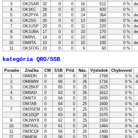
3.
OK2SAR
32
0
0
16
512
0 %
de
4.
OK1KC
28
0
0
15
420
0 %
5.
OK2PYA
26
0
0
14
364
0 %
de
6.
OK2SG
20
0
0
13
260
0 %
de
7.
OK1USP
20
0
0
11
220
0 %
de
8.
OK1UBA
17
0
0
10
170
0 %
de
9.
OM8VL
14
0
0
10
140
0 %
10.
OM8TA
10
0
0
10
100
0 %
de
11.
OK1FOG
10
0
0
6
60
0 %
kategória QRO/SSB
Poradie
Značka
CW
SSB
Príd.
Nás.
Výsledok
Chybovosť
1.
OM6DN
0
68
0
26
1768
0 %
d
2.
OM6WW
0
66
0
26
1716
0 %
d
3.
OK2BKP
0
65
0
25
1625
0 %
4.
OM0AD
0
62
0
26
1612
0 %
5.
OM6TX
0
64
0
25
1600
0 %
OM7AB
0
64
0
25
1600
0 %
d
7.
OM3SEM
0
63
0
25
1575
0 %
OK1DQP
0
63
0
25
1575
0 %
9.
OK2WYK
0
62
0
25
1550
0 %
10.
OM7AXL
0
61
0
24
1464
0 %
d
11.
OM3CQF
0
56
0
25
1400
0 %
d
12.
OM4FM
0
56
0
23
1288
0 %