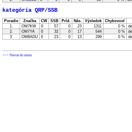
kategória QRP/SSB
Poradie
Značka
CW
SSB
Príd.
Nás.
Výsledok
Chybovosť
1.
OM7KW
0
57
0
23
1311
0 %
de
2.
OM7YA
0
32
0
17
544
0 %
de
3.
OM8ADU
0
23
0
13
299
0 %
de
<<< Návrat do menu