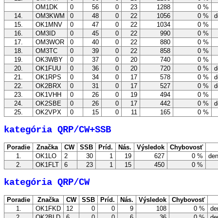
OM1DK
0
56
0
23
1288
0 %
14.
OM3KWM
0
48
0
22
1056
0 %
d
15.
OK1MNV
0
47
0
22
1034
0 %
16.
OM3ID
0
45
0
22
990
0 %
17.
OM3WOR
0
40
0
22
880
0 %
18.
OM3TC
0
39
0
22
858
0 %
19.
OK3WBY
0
37
0
20
740
0 %
20.
OK1FUU
0
36
0
20
720
0 %
d
21.
OK1RPS
0
34
0
17
578
0 %
d
22.
OK2BRX
0
31
0
17
527
0 %
d
23.
OK1VHH
0
26
0
19
494
0 %
24.
OK2SBE
0
26
0
17
442
0 %
d
25.
OK2VPX
0
15
0
11
165
0 %
kategória QRP/CW+SSB
Poradie
Značka
CW
SSB
Príd.
Nás.
Výsledok
Chybovosť
1.
OK1LO
2
30
1
19
627
0 %
den
2.
OK1FLT
6
23
1
15
450
0 %
kategória QRP/CW
Poradie
Značka
CW
SSB
Príd.
Nás.
Výsledok
Chybovosť
1.
OK1FKD
12
0
0
9
108
0 %
de
2.
OK2BLD
6
0
0
6
36
0 %
de