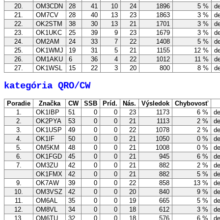
20.
OM3CDN
28
41
10
24
1896
5 %
de
21.
OM7CV
28
40
13
23
1863
3 %
de
22.
OK2STM
38
30
13
21
1701
3 %
de
23.
OK1UKC
25
39
9
23
1679
3 %
de
24.
OM2AM
24
33
7
22
1408
5 %
de
25.
OK1WMJ
19
31
5
21
1155
12 %
de
26.
OM1AKU
6
36
4
22
1012
11 %
de
27.
OK1WSL
15
22
3
20
800
8 %
de
kategória QRO/CW
Poradie
Značka
CW
SSB
Príd.
Nás.
Výsledok
Chybovosť
1.
OK1IBP
51
0
0
23
1173
6 %
de
2.
OK2PYA
53
0
0
21
1113
2 %
de
3.
OK1USP
49
0
0
22
1078
2 %
de
4.
OK1IF
50
0
0
21
1050
0 %
de
5.
OM5KM
48
0
0
21
1008
0 %
de
6.
OK1FGD
45
0
0
21
945
6 %
de
7.
OM3ZU
42
0
0
21
882
2 %
de
OK1FMX
42
0
0
21
882
5 %
de
9.
OK7AW
39
0
0
22
858
13 %
de
10.
OM3VSZ
42
0
0
20
840
9 %
de
11.
OM6AL
35
0
0
19
665
5 %
de
12.
OM8VL
34
0
0
18
612
3 %
de
13.
OM6TU
32
0
0
18
576
6 %
de