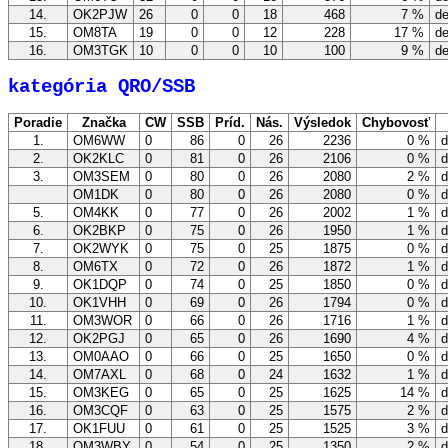
14.
OK2PJW
26
0
0
18
468
7 %
de
15.
OM8TA
19
0
0
12
228
17 %
de
16.
OM3TGK
10
0
0
10
100
9 %
de
kategória QRO/SSB
Poradie
Značka
CW
SSB
Príd.
Nás.
Výsledok
Chybovosť
1.
OM6WW
0
86
0
26
2236
0 %
d
2.
OK2KLC
0
81
0
26
2106
0 %
d
3.
OM3SEM
0
80
0
26
2080
2 %
d
OM1DK
0
80
0
26
2080
0 %
d
5.
OM4KK
0
77
0
26
2002
1 %
d
6.
OK2BKP
0
75
0
26
1950
1 %
d
7.
OK2WYK
0
75
0
25
1875
0 %
d
8.
OM6TX
0
72
0
26
1872
1 %
d
9.
OK1DQP
0
74
0
25
1850
0 %
d
10.
OK1VHH
0
69
0
26
1794
0 %
d
11.
OM3WOR
0
66
0
26
1716
1 %
d
12.
OK2PGJ
0
65
0
26
1690
4 %
d
13.
OM0AAO
0
66
0
25
1650
0 %
d
14.
OM7AXL
0
68
0
24
1632
1 %
d
15.
OM3KEG
0
65
0
25
1625
14 %
d
16.
OM3CQF
0
63
0
25
1575
2 %
d
17.
OK1FUU
0
61
0
25
1525
3 %
d
18.
OM3WBY
0
54
0
25
1350
2 %
d