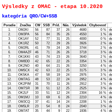
Výsledky z OMAC - etapa 10.2020
kategória QRO/CW+SSB
Poradie
Značka
CW
SSB
Príd.
Nás.
Výsledok
Chybovosť
1.
OM2KI
56
87
37
26
4680
0 %
de
2.
OM3PA
56
84
35
26
4550
1 %
de
3.
OK1AY
52
77
31
25
4000
0 %
de
4.
OK1RZ
50
72
29
26
3926
2 %
de
5.
OM2RL
41
79
24
26
3744
2 %
de
6.
OM4AZF
46
71
26
26
3718
3 %
de
7.
OK1KKI
43
74
23
26
3640
2 %
de
8.
OM8DD
42
65
22
26
3354
1 %
de
9.
OK2NO
40
64
21
26
3250
4 %
de
10.
OM5CX
42
63
22
25
3175
3 %
de
11.
OK5KA
47
58
19
24
2976
3 %
de
12.
OM7AG
48
53
22
24
2952
4 %
de
13.
OK2PIM
31
70
11
26
2912
3 %
de
14.
OM7SR
38
51
12
25
2525
3 %
de
15.
OK2LF
33
51
12
24
2304
16 %
de
16.
OM1MJ
10
69
6
26
2210
4 %
de
17.
OM3CQ
37
41
14
24
2208
1 %
de
18.
OM5LR
23
54
8
24
2040
3 %
de
19.
OM7AT
35
44
9
22
1936
4 %
de