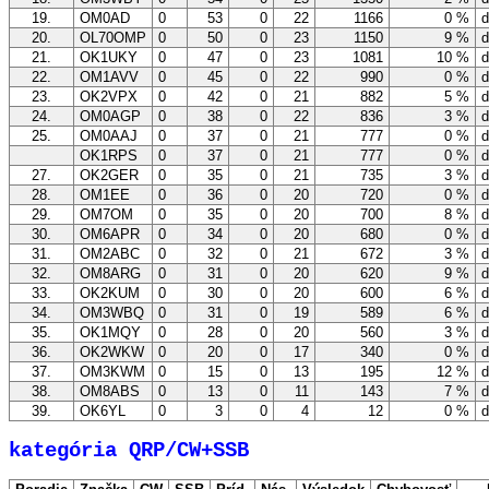
19.
OM0AD
0
53
0
22
1166
0 %
d
20.
OL70OMP
0
50
0
23
1150
9 %
d
21.
OK1UKY
0
47
0
23
1081
10 %
d
22.
OM1AVV
0
45
0
22
990
0 %
d
23.
OK2VPX
0
42
0
21
882
5 %
d
24.
OM0AGP
0
38
0
22
836
3 %
d
25.
OM0AAJ
0
37
0
21
777
0 %
d
OK1RPS
0
37
0
21
777
0 %
d
27.
OK2GER
0
35
0
21
735
3 %
d
28.
OM1EE
0
36
0
20
720
0 %
d
29.
OM7OM
0
35
0
20
700
8 %
d
30.
OM6APR
0
34
0
20
680
0 %
d
31.
OM2ABC
0
32
0
21
672
3 %
d
32.
OM8ARG
0
31
0
20
620
9 %
d
33.
OK2KUM
0
30
0
20
600
6 %
d
34.
OM3WBQ
0
31
0
19
589
6 %
d
35.
OK1MQY
0
28
0
20
560
3 %
d
36.
OK2WKW
0
20
0
17
340
0 %
d
37.
OM3KWM
0
15
0
13
195
12 %
d
38.
OM8ABS
0
13
0
11
143
7 %
d
39.
OK6YL
0
3
0
4
12
0 %
d
kategória QRP/CW+SSB