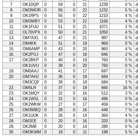
7.
OK1DQP
0
59
0
21
1239
0 %
d
8.
OM3WOR
0
56
0
22
1232
5 %
d
9.
OK1RPS
0
55
0
22
1210
4 %
d
10.
OM3WBY
0
53
0
22
1166
4 %
d
11.
OK1FUU
0
51
0
21
1071
2 %
d
12.
OL70VPX
0
50
0
21
1050
4 %
d
13.
OM7AXL
0
47
0
21
987
0 %
d
14.
OM4KK
0
51
0
19
969
0 %
d
15.
OM6AMP
0
43
0
20
860
4 %
d
16.
OK2PGJ
0
47
0
18
846
2 %
d
17.
OK2BKP
0
40
0
19
760
5 %
d
OK1UVU
0
38
0
20
760
0 %
d
19.
OM0AAJ
0
41
0
17
697
2 %
d
20.
OM7AHJ
0
36
0
19
684
3 %
d
OM3CQF
0
38
0
18
684
3 %
d
22.
OM5LR
0
37
0
18
666
16 %
d
23.
OK1MQY
0
32
0
16
512
3 %
d
24.
OK1WSL
0
31
0
16
496
0 %
d
25.
OK2WKW
0
27
0
17
459
0 %
d
26.
OM3WBQ
0
28
0
16
448
7 %
d
27.
OK1UUK
0
26
0
14
364
4 %
d
28.
OM1EE
0
20
0
16
320
0 %
d
29.
OK2MB
0
20
0
14
280
0 %
d
30.
OM3KWM
0
18
0
11
198
5 %
d