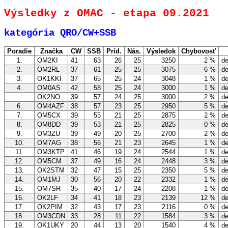
Výsledky z OMAC - etapa 09.2021
kategória QRO/CW+SSB
Poradie
Značka
CW
SSB
Príd.
Nás.
Výsledok
Chybovosť
1.
OM2KI
41
63
26
25
3250
2 %
de
2.
OM2RL
37
61
25
25
3075
6 %
de
3.
OK1KKI
37
65
25
24
3048
1 %
de
4.
OM0AS
42
58
25
24
3000
1 %
de
OK2NO
39
57
24
25
3000
2 %
de
6.
OM4AZF
38
57
23
25
2950
5 %
de
7.
OM5CX
39
55
21
25
2875
2 %
de
8.
OM8DD
39
53
21
25
2825
0 %
de
9.
OM3ZU
39
49
20
25
2700
2 %
de
10.
OM7AG
38
56
21
23
2645
1 %
de
11.
OM3KTP
41
46
19
24
2544
1 %
de
12.
OM5CM
37
49
16
24
2448
3 %
de
13.
OK2STM
32
47
15
25
2350
5 %
de
14.
OM1MJ
30
56
20
22
2332
1 %
de
15.
OM7SR
35
40
17
24
2208
1 %
de
16.
OK2LF
34
41
18
23
2139
12 %
de
17.
OK2PIM
32
43
17
23
2116
0 %
de
18.
OM3CDN
33
28
11
22
1584
3 %
de
19.
OK1UKY
20
44
13
20
1540
4 %
de