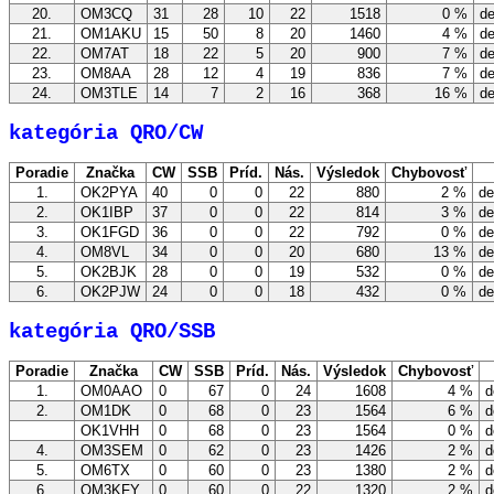
20.
OM3CQ
31
28
10
22
1518
0 %
de
21.
OM1AKU
15
50
8
20
1460
4 %
de
22.
OM7AT
18
22
5
20
900
7 %
de
23.
OM8AA
28
12
4
19
836
7 %
de
24.
OM3TLE
14
7
2
16
368
16 %
de
kategória QRO/CW
Poradie
Značka
CW
SSB
Príd.
Nás.
Výsledok
Chybovosť
1.
OK2PYA
40
0
0
22
880
2 %
de
2.
OK1IBP
37
0
0
22
814
3 %
de
3.
OK1FGD
36
0
0
22
792
0 %
de
4.
OM8VL
34
0
0
20
680
13 %
de
5.
OK2BJK
28
0
0
19
532
0 %
de
6.
OK2PJW
24
0
0
18
432
0 %
de
kategória QRO/SSB
Poradie
Značka
CW
SSB
Príd.
Nás.
Výsledok
Chybovosť
1.
OM0AAO
0
67
0
24
1608
4 %
d
2.
OM1DK
0
68
0
23
1564
6 %
d
OK1VHH
0
68
0
23
1564
0 %
d
4.
OM3SEM
0
62
0
23
1426
2 %
d
5.
OM6TX
0
60
0
23
1380
2 %
d
6.
OM3KFY
0
60
0
22
1320
2 %
d