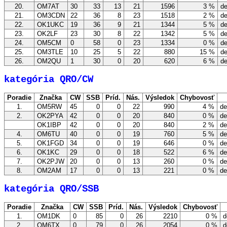
20.
OM7AT
30
33
13
21
1596
3 %
de
21.
OM3CDN
22
36
8
23
1518
2 %
de
22.
OK1UKC
19
36
9
21
1344
5 %
de
23.
OK2LF
23
30
8
22
1342
5 %
de
24.
OM5CM
0
58
0
23
1334
0 %
de
25.
OM3TLE
10
25
5
22
880
15 %
de
26.
OM2QU
1
30
0
20
620
6 %
de
kategória QRO/CW
Poradie
Značka
CW
SSB
Príd.
Nás.
Výsledok
Chybovosť
1.
OM5RW
45
0
0
22
990
4 %
de
2.
OK2PYA
42
0
0
20
840
0 %
de
OK1IBP
42
0
0
20
840
2 %
de
4.
OM6TU
40
0
0
19
760
5 %
de
5.
OK1FGD
34
0
0
19
646
0 %
de
6.
OK1KC
29
0
0
18
522
6 %
de
7.
OK2PJW
20
0
0
13
260
0 %
de
8.
OM2AM
17
0
0
13
221
0 %
de
kategória QRO/SSB
Poradie
Značka
CW
SSB
Príd.
Nás.
Výsledok
Chybovosť
1.
OM1DK
0
85
0
26
2210
0 %
d
2.
OM6TX
0
79
0
26
2054
0 %
d