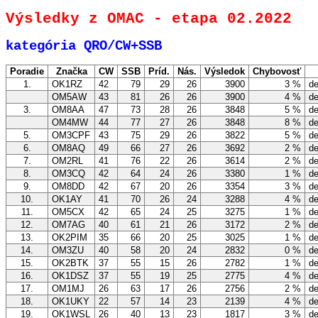
Výsledky z OMAC - etapa 02.2022
kategória QRO/CW+SSB
Poradie
Značka
CW
SSB
Príd.
Nás.
Výsledok
Chybovosť
1.
OK1RZ
42
79
29
26
3900
3 %
de
OM5AW
43
81
26
26
3900
4 %
de
3.
OM8AA
47
73
28
26
3848
5 %
de
OM4MW
44
77
27
26
3848
8 %
de
5.
OM3CPF
43
75
29
26
3822
5 %
de
6.
OM8AQ
49
66
27
26
3692
2 %
de
7.
OM2RL
41
76
22
26
3614
2 %
de
8.
OM3CQ
42
64
24
26
3380
1 %
de
9.
OM8DD
42
67
20
26
3354
3 %
de
10.
OK1AY
41
70
26
24
3288
4 %
de
11.
OM5CX
42
65
24
25
3275
1 %
de
12.
OM7AG
40
61
21
26
3172
2 %
de
13.
OK2PIM
35
66
20
25
3025
1 %
de
14.
OM3ZU
40
58
20
24
2832
0 %
de
15.
OK2BTK
37
55
15
26
2782
1 %
de
16.
OK1DSZ
37
55
19
25
2775
4 %
de
17.
OM1MJ
26
63
17
26
2756
2 %
de
18.
OK1UKY
22
57
14
23
2139
4 %
de
19.
OK1WSL
26
40
13
23
1817
3 %
de