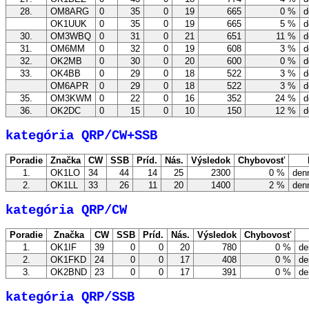
28.
OM8ARG
0
35
0
19
665
0 %
d
OK1UUK
0
35
0
19
665
5 %
d
30.
OM3WBQ
0
31
0
21
651
11 %
d
31.
OM6MM
0
32
0
19
608
3 %
d
32.
OK2MB
0
30
0
20
600
0 %
d
33.
OK4BB
0
29
0
18
522
3 %
d
OM6APR
0
29
0
18
522
3 %
d
35.
OM3KWM
0
22
0
16
352
24 %
d
36.
OK2DC
0
15
0
10
150
12 %
d
kategória QRP/CW+SSB
Poradie
Značka
CW
SSB
Príd.
Nás.
Výsledok
Chybovosť
1.
OK1LO
34
44
14
25
2300
0 %
denn
2.
OK1LL
33
26
11
20
1400
2 %
denn
kategória QRP/CW
Poradie
Značka
CW
SSB
Príd.
Nás.
Výsledok
Chybovosť
1.
OK1IF
39
0
0
20
780
0 %
de
2.
OK1FKD
24
0
0
17
408
0 %
de
3.
OK2BND
23
0
0
17
391
0 %
de
kategória QRP/SSB