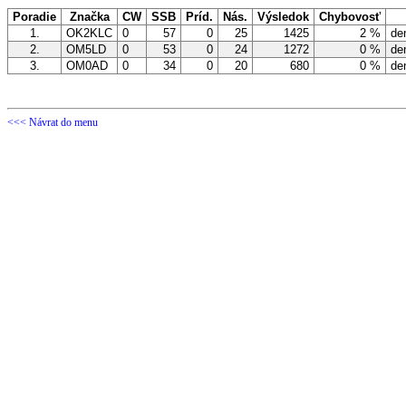
Poradie
Značka
CW
SSB
Príd.
Nás.
Výsledok
Chybovosť
1.
OK2KLC
0
57
0
25
1425
2 %
den
2.
OM5LD
0
53
0
24
1272
0 %
den
3.
OM0AD
0
34
0
20
680
0 %
den
<<< Návrat do menu