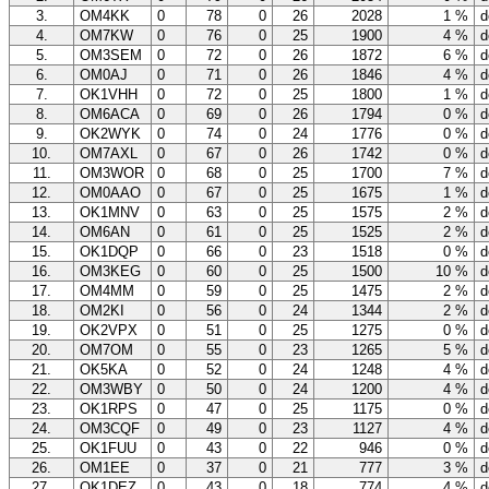
3.
OM4KK
0
78
0
26
2028
1 %
d
4.
OM7KW
0
76
0
25
1900
4 %
d
5.
OM3SEM
0
72
0
26
1872
6 %
d
6.
OM0AJ
0
71
0
26
1846
4 %
d
7.
OK1VHH
0
72
0
25
1800
1 %
d
8.
OM6ACA
0
69
0
26
1794
0 %
d
9.
OK2WYK
0
74
0
24
1776
0 %
d
10.
OM7AXL
0
67
0
26
1742
0 %
d
11.
OM3WOR
0
68
0
25
1700
7 %
d
12.
OM0AAO
0
67
0
25
1675
1 %
d
13.
OK1MNV
0
63
0
25
1575
2 %
d
14.
OM6AN
0
61
0
25
1525
2 %
d
15.
OK1DQP
0
66
0
23
1518
0 %
d
16.
OM3KEG
0
60
0
25
1500
10 %
d
17.
OM4MM
0
59
0
25
1475
2 %
d
18.
OM2KI
0
56
0
24
1344
2 %
d
19.
OK2VPX
0
51
0
25
1275
0 %
d
20.
OM7OM
0
55
0
23
1265
5 %
d
21.
OK5KA
0
52
0
24
1248
4 %
d
22.
OM3WBY
0
50
0
24
1200
4 %
d
23.
OK1RPS
0
47
0
25
1175
0 %
d
24.
OM3CQF
0
49
0
23
1127
4 %
d
25.
OK1FUU
0
43
0
22
946
0 %
d
26.
OM1EE
0
37
0
21
777
3 %
d
27.
OK1DEZ
0
43
0
18
774
4 %
d