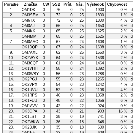
Poradie
Značka
CW
SSB
Príd.
Nás.
Výsledok
Chybovosť
1.
OM1DK
0
76
0
25
1900
0 %
d
2.
OM3SEM
0
72
0
25
1800
1 %
d
OM6TX
0
72
0
25
1800
4 %
d
4.
OM0AJ
0
66
0
25
1650
6 %
d
5.
OM4KK
0
65
0
25
1625
2 %
d
OM4MM
0
65
0
25
1625
3 %
d
7.
OM0AAO
0
67
0
24
1608
1 %
d
OK1DQP
0
67
0
24
1608
0 %
d
9.
OM7AXL
0
62
0
25
1550
3 %
d
10.
OK2WYK
0
64
0
24
1536
2 %
d
11.
OM3CQF
0
61
0
24
1464
0 %
d
12.
OK1VHH
0
58
0
24
1392
2 %
d
13.
OM3WBY
0
56
0
23
1288
0 %
d
14.
OK2PGJ
0
55
0
23
1265
0 %
d
15.
OK2VPX
0
54
0
23
1242
4 %
d
16.
OK1UVU
0
52
0
23
1196
4 %
d
17.
OK1RPS
0
46
0
23
1058
2 %
d
18.
OK1FUU
0
48
0
22
1056
6 %
d
19.
OM1AVV
0
42
0
22
924
0 %
d
20.
OK3OPA
0
43
0
21
903
16 %
d
21.
OK1LST
0
39
0
19
741
3 %
d
22.
OK2WKW
0
36
0
18
648
0 %
d
23.
OK2BJK
0
35
0
18
630
5 %
d
24.
OM1EE
0
32
0
19
608
0 %
d