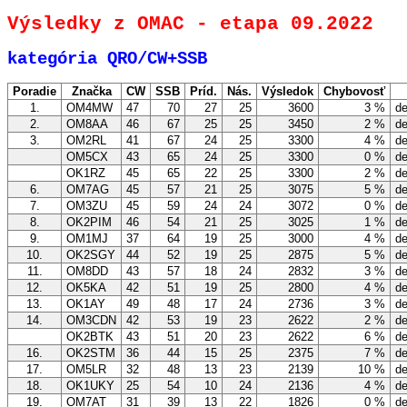
Výsledky z OMAC - etapa 09.2022
kategória QRO/CW+SSB
Poradie
Značka
CW
SSB
Príd.
Nás.
Výsledok
Chybovosť
1.
OM4MW
47
70
27
25
3600
3 %
de
2.
OM8AA
46
67
25
25
3450
2 %
de
3.
OM2RL
41
67
24
25
3300
4 %
de
OM5CX
43
65
24
25
3300
0 %
de
OK1RZ
45
65
22
25
3300
2 %
de
6.
OM7AG
45
57
21
25
3075
5 %
de
7.
OM3ZU
45
59
24
24
3072
0 %
de
8.
OK2PIM
46
54
21
25
3025
1 %
de
9.
OM1MJ
37
64
19
25
3000
4 %
de
10.
OK2SGY
44
52
19
25
2875
5 %
de
11.
OM8DD
43
57
18
24
2832
3 %
de
12.
OK5KA
42
51
19
25
2800
4 %
de
13.
OK1AY
49
48
17
24
2736
3 %
de
14.
OM3CDN
42
53
19
23
2622
2 %
de
OK2BTK
43
51
20
23
2622
6 %
de
16.
OK2STM
36
44
15
25
2375
7 %
de
17.
OM5LR
32
48
13
23
2139
10 %
de
18.
OK1UKY
25
54
10
24
2136
4 %
de
19.
OM7AT
31
39
13
22
1826
0 %
de