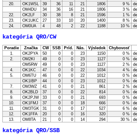
20.
OK1WSL
39
36
11
21
1806
9 %
de
OM4DU
34
36
16
21
1806
3 %
de
22.
OK2LF
30
38
8
21
1596
1 %
de
23.
OK1UKC
27
33
10
20
1400
8 %
de
24.
OM0UA
4
48
2
22
1188
10 %
de
kategória QRO/CW
Poradie
Značka
CW
SSB
Príd.
Nás.
Výsledok
Chybovosť
1.
OK2PYA
50
0
0
23
1150
0 %
de
2.
OM2KI
49
0
0
23
1127
0 %
de
OM5RW
49
0
0
23
1127
2 %
de
4.
OK1KC
47
0
0
22
1034
4 %
de
5.
OM6TU
46
0
0
22
1012
0 %
de
OK1IBP
44
0
0
23
1012
0 %
de
7.
OM3WZ
41
0
0
21
861
2 %
de
8.
OK2BLD
37
0
0
22
814
0 %
de
9.
OK2PJW
33
0
0
21
693
0 %
de
10.
OK1FMJ
37
0
0
18
666
0 %
de
11.
OM3TGK
31
0
0
17
527
6 %
de
12.
OK1FFA
20
0
0
16
320
0 %
de
13.
OM8TA
21
0
0
14
294
30 %
de
kategória QRO/SSB