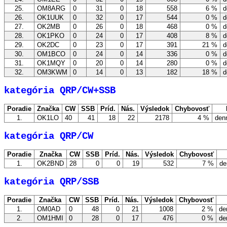
25.
OM8ARG
0
31
0
18
558
6 %
d
26.
OK1UUK
0
32
0
17
544
0 %
d
27.
OK2MB
0
26
0
18
468
0 %
d
28.
OK1PKO
0
24
0
17
408
8 %
d
29.
OK2DC
0
23
0
17
391
21 %
d
30.
OM1BCO
0
24
0
14
336
0 %
d
31.
OK1MQY
0
20
0
14
280
0 %
d
32.
OM3KWM
0
14
0
13
182
18 %
d
kategória QRP/CW+SSB
Poradie
Značka
CW
SSB
Príd.
Nás.
Výsledok
Chybovosť
1.
OK1LO
40
41
18
22
2178
4 %
denn
kategória QRP/CW
Poradie
Značka
CW
SSB
Príd.
Nás.
Výsledok
Chybovosť
1.
OK2BND
28
0
0
19
532
7 %
de
kategória QRP/SSB
Poradie
Značka
CW
SSB
Príd.
Nás.
Výsledok
Chybovosť
1.
OM0AD
0
48
0
21
1008
2 %
de
2.
OM1HMI
0
28
0
17
476
0 %
de