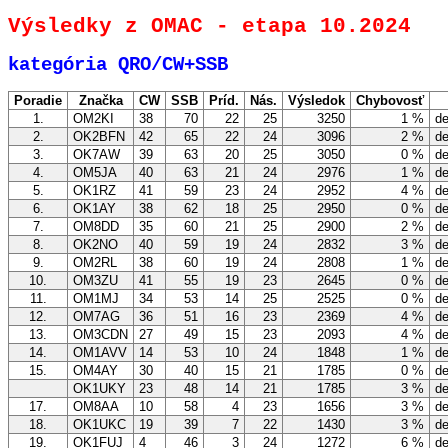
Výsledky z OMAC - etapa 10.2024
kategória QRO/CW+SSB
Poradie
Značka
CW
SSB
Príd.
Nás.
Výsledok
Chybovosť
1.
OM2KI
38
70
22
25
3250
1 %
de
2.
OK2BFN
42
65
22
24
3096
2 %
de
3.
OK7AW
39
63
20
25
3050
0 %
de
4.
OM5JA
40
63
21
24
2976
1 %
de
5.
OK1RZ
41
59
23
24
2952
4 %
de
6.
OK1AY
38
62
18
25
2950
0 %
de
7.
OM8DD
35
60
21
25
2900
2 %
de
8.
OK2NO
40
59
19
24
2832
3 %
de
9.
OM2RL
38
60
19
24
2808
1 %
de
10.
OM3ZU
41
55
19
23
2645
0 %
de
11.
OM1MJ
34
53
14
25
2525
0 %
de
12.
OM7AG
36
51
16
23
2369
4 %
de
13.
OM3CDN
27
49
15
23
2093
4 %
de
14.
OM1AVV
14
53
10
24
1848
1 %
de
15.
OM4AY
30
40
15
21
1785
0 %
de
OK1UKY
23
48
14
21
1785
3 %
de
17.
OM8AA
10
58
4
23
1656
3 %
de
18.
OK1UKC
19
39
7
22
1430
3 %
de
19.
OK1FUJ
4
46
3
24
1272
6 %
de