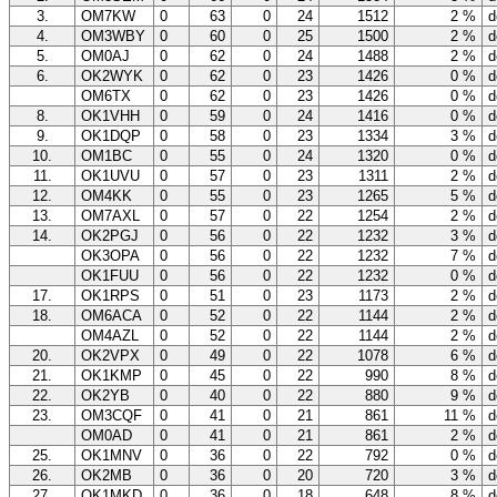
3.
OM7KW
0
63
0
24
1512
2 %
d
4.
OM3WBY
0
60
0
25
1500
2 %
d
5.
OM0AJ
0
62
0
24
1488
2 %
d
6.
OK2WYK
0
62
0
23
1426
0 %
d
OM6TX
0
62
0
23
1426
0 %
d
8.
OK1VHH
0
59
0
24
1416
0 %
d
9.
OK1DQP
0
58
0
23
1334
3 %
d
10.
OM1BC
0
55
0
24
1320
0 %
d
11.
OK1UVU
0
57
0
23
1311
2 %
d
12.
OM4KK
0
55
0
23
1265
5 %
d
13.
OM7AXL
0
57
0
22
1254
2 %
d
14.
OK2PGJ
0
56
0
22
1232
3 %
d
OK3OPA
0
56
0
22
1232
7 %
d
OK1FUU
0
56
0
22
1232
0 %
d
17.
OK1RPS
0
51
0
23
1173
2 %
d
18.
OM6ACA
0
52
0
22
1144
2 %
d
OM4AZL
0
52
0
22
1144
2 %
d
20.
OK2VPX
0
49
0
22
1078
6 %
d
21.
OK1KMP
0
45
0
22
990
8 %
d
22.
OK2YB
0
40
0
22
880
9 %
d
23.
OM3CQF
0
41
0
21
861
11 %
d
OM0AD
0
41
0
21
861
2 %
d
25.
OK1MNV
0
36
0
22
792
0 %
d
26.
OK2MB
0
36
0
20
720
3 %
d
27.
OK1MKD
0
36
0
18
648
8 %
d