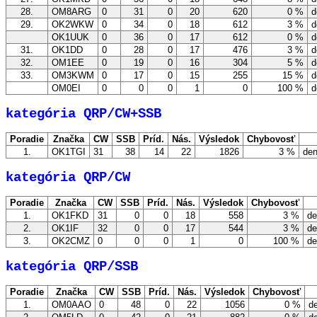
28.
OM8ARG
0
31
0
20
620
0 %
d
29.
OK2WKW
0
34
0
18
612
3 %
d
OK1UUK
0
36
0
17
612
0 %
d
31.
OK1DD
0
28
0
17
476
3 %
d
32.
OM1EE
0
19
0
16
304
5 %
d
33.
OM3KWM
0
17
0
15
255
15 %
d
OM0EI
0
0
0
1
0
100 %
d
kategória QRP/CW+SSB
Poradie
Značka
CW
SSB
Príd.
Nás.
Výsledok
Chybovosť
1.
OK1TGI
31
38
14
22
1826
3 %
den
kategória QRP/CW
Poradie
Značka
CW
SSB
Príd.
Nás.
Výsledok
Chybovosť
1.
OK1FKD
31
0
0
18
558
3 %
de
2.
OK1IF
32
0
0
17
544
3 %
de
3.
OK2CMZ
0
0
0
1
0
100 %
de
kategória QRP/SSB
Poradie
Značka
CW
SSB
Príd.
Nás.
Výsledok
Chybovosť
1.
OM0AAO
0
48
0
22
1056
0 %
de