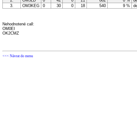
2.
OM5LD
0
42
0
21
882
0 %
de
3.
OM3KEG
0
30
0
18
540
9 %
de
Nehodnotené call:
OM0EI
OK2CMZ
<<< Návrat do menu