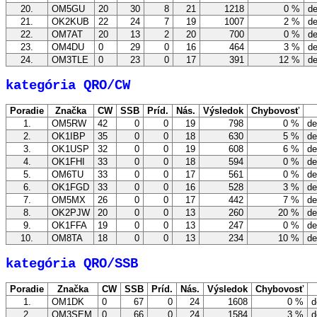
20.
OM5GU
20
30
8
21
1218
0 %
de
21.
OK2KUB
22
24
7
19
1007
2 %
de
22.
OM7AT
20
13
2
20
700
0 %
de
23.
OM4DU
0
29
0
16
464
3 %
de
24.
OM3TLE
0
23
0
17
391
12 %
de
kategória QRO/CW
Poradie
Značka
CW
SSB
Príd.
Nás.
Výsledok
Chybovosť
1.
OM5RW
42
0
0
19
798
0 %
de
2.
OK1IBP
35
0
0
18
630
5 %
de
3.
OK1USP
32
0
0
19
608
6 %
de
4.
OK1FHI
33
0
0
18
594
0 %
de
5.
OM6TU
33
0
0
17
561
0 %
de
6.
OK1FGD
33
0
0
16
528
3 %
de
7.
OM5MX
26
0
0
17
442
7 %
de
8.
OK2PJW
20
0
0
13
260
20 %
de
9.
OK1FFA
19
0
0
13
247
0 %
de
10.
OM8TA
18
0
0
13
234
10 %
de
kategória QRO/SSB
Poradie
Značka
CW
SSB
Príd.
Nás.
Výsledok
Chybovosť
1.
OM1DK
0
67
0
24
1608
0 %
d
2.
OM3SEM
0
66
0
24
1584
3 %
d