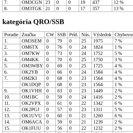
7.
OM3CGN
23
0
0
19
437
12 %
8.
OM3TGK
21
0
0
17
357
13 %
kategória QRO/SSB
Poradie
Značka
CW
SSB
Príd.
Nás.
Výsledok
Chybovo
1.
OM3SEM
0
79
0
25
1975
7 %
2.
OM6TX
0
76
0
24
1824
1 %
3.
OM7KW
0
73
0
24
1752
5 %
4.
OM4KK
0
70
0
25
1750
3 %
5.
OM3WBY
0
69
0
25
1725
4 %
6.
OK2YB
0
66
0
24
1584
4 %
7.
OM2KI
0
68
0
23
1564
4 %
OK1DQP
0
68
0
23
1564
1 %
9.
OK1VHH
0
63
0
23
1449
2 %
10.
OM1BC
0
59
0
24
1416
2 %
11.
OK2VPX
0
61
0
22
1342
6 %
12.
OK2PGJ
0
57
0
23
1311
5 %
13.
OK1UVU
0
60
0
21
1260
6 %
14.
OM6ACA
0
59
0
21
1239
2 %
15.
OK1FUU
0
56
0
22
1232
2 %