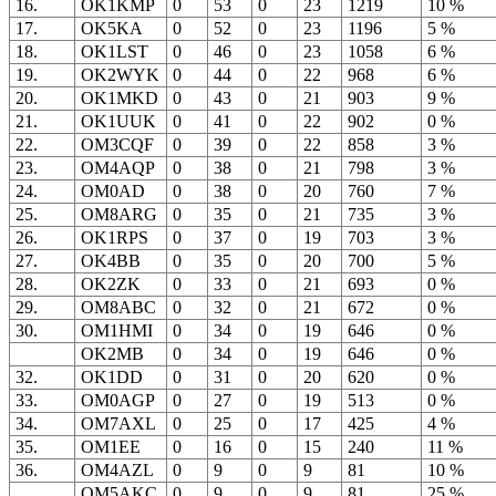
16.
OK1KMP
0
53
0
23
1219
10 %
17.
OK5KA
0
52
0
23
1196
5 %
18.
OK1LST
0
46
0
23
1058
6 %
19.
OK2WYK
0
44
0
22
968
6 %
20.
OK1MKD
0
43
0
21
903
9 %
21.
OK1UUK
0
41
0
22
902
0 %
22.
OM3CQF
0
39
0
22
858
3 %
23.
OM4AQP
0
38
0
21
798
3 %
24.
OM0AD
0
38
0
20
760
7 %
25.
OM8ARG
0
35
0
21
735
3 %
26.
OK1RPS
0
37
0
19
703
3 %
27.
OK4BB
0
35
0
20
700
5 %
28.
OK2ZK
0
33
0
21
693
0 %
29.
OM8ABC
0
32
0
21
672
0 %
30.
OM1HMI
0
34
0
19
646
0 %
OK2MB
0
34
0
19
646
0 %
32.
OK1DD
0
31
0
20
620
0 %
33.
OM0AGP
0
27
0
19
513
0 %
34.
OM7AXL
0
25
0
17
425
4 %
35.
OM1EE
0
16
0
15
240
11 %
36.
OM4AZL
0
9
0
9
81
10 %
OM5AKC
0
9
0
9
81
25 %