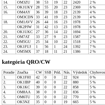
14.
OM3ZU
38
53
19
22
2420
2 %
15.
OK1UKY
28
55
20
23
2369
6 %
16.
OM4AY
36
39
18
23
2139
4 %
OM3CDN
33
41
19
23
2139
4 %
18.
OM1AVV
26
44
16
23
1978
3 %
OK2PJW
31
42
13
23
1978
6 %
20.
OK1UKC
27
36
14
22
1694
6 %
21.
OM7AT
33
27
9
23
1587
2 %
22.
OM5GU
25
34
10
22
1518
2 %
23.
OK1FUJ
1
56
1
24
1392
7 %
24.
OM5MX
37
18
11
21
1386
2 %
kategória QRO/CW
Poradie
Značka
CW
SSB
Príd.
Nás.
Výsledok
Chybovo
1.
OK1FHI
42
0
0
22
924
0 %
2.
OK1IBP
40
0
0
22
880
5 %
3.
OK1KC
39
0
0
22
858
5 %
4.
OM8AA
38
0
0
22
836
3 %
5.
OM6TU
35
0
0
22
770
0 %
6.
OK5NZ
35
0
0
19
665
5 %