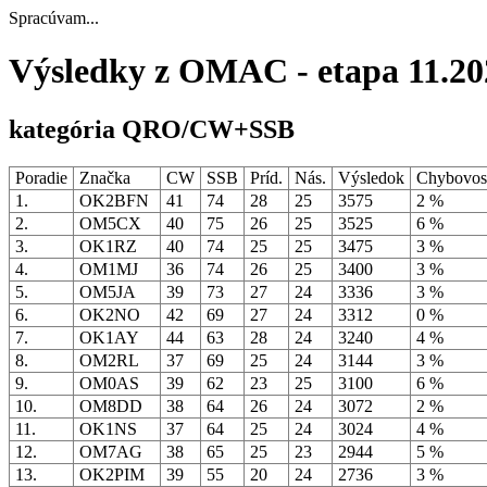
Spracúvam...
Výsledky z OMAC - etapa 11.20
kategória QRO/CW+SSB
Poradie
Značka
CW
SSB
Príd.
Nás.
Výsledok
Chybovo
1.
OK2BFN
41
74
28
25
3575
2 %
2.
OM5CX
40
75
26
25
3525
6 %
3.
OK1RZ
40
74
25
25
3475
3 %
4.
OM1MJ
36
74
26
25
3400
3 %
5.
OM5JA
39
73
27
24
3336
3 %
6.
OK2NO
42
69
27
24
3312
0 %
7.
OK1AY
44
63
28
24
3240
4 %
8.
OM2RL
37
69
25
24
3144
3 %
9.
OM0AS
39
62
23
25
3100
6 %
10.
OM8DD
38
64
26
24
3072
2 %
11.
OK1NS
37
64
25
24
3024
4 %
12.
OM7AG
38
65
25
23
2944
5 %
13.
OK2PIM
39
55
20
24
2736
3 %