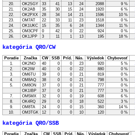
20.
OK2SGY
33
41
13
24
2088
9 %
zo
21.
OK2AB
35
30
15
24
1920
6 %
zo
22.
OK2PXX
28
34
14
21
1596
10 %
zo
23.
OM7AT
22
33
11
23
1518
0 %
zo
24.
OK1UKC
15
35
6
24
1344
11 %
zo
25.
OM3CPF
0
42
0
22
924
0 %
zo
26.
OK1JPP
3
11
1
13
195
18 %
zo
kategória QRO/CW
Poradie
Značka
CW
SSB
Príd.
Nás.
Výsledok
Chybovosť
1.
OK2NO
40
0
0
23
920
5 %
zo
2.
OK2IW
40
0
0
22
880
0 %
zo
3.
OM6TU
39
0
0
21
819
0 %
zo
4.
OM8AQ
38
0
0
21
798
5 %
zo
5.
OM8ON
37
0
0
21
777
0 %
zo
OK1IBP
37
0
0
21
777
3 %
zo
7.
OM5MX
32
0
0
19
608
6 %
zo
8.
OK4RQ
29
0
0
18
522
3 %
zo
9.
OM8TA
24
0
0
15
360
14 %
zo
10.
OM3TGK
12
0
0
10
120
0 %
zo
kategória QRO/SSB
Poradie
Značka
CW
SSB
Príd.
Nás.
Výsledok
Chybovosť