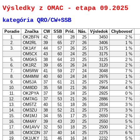
Výsledky z OMAC - etapa 09.2025
kategória QRO/CW+SSB
Poradie
Značka
CW
SSB
Príd.
Nás.
Výsledok
Chybovosť
1.
OK2BFN
42
68
28
25
3450
2 %
zo
2.
OM2RL
39
65
27
26
3406
1 %
zo
3.
OK1AY
44
57
26
25
3175
1 %
zo
OM5CX
43
60
24
25
3175
1 %
zo
5.
OM0AS
38
64
23
25
3125
2 %
zo
6.
OK1RZ
39
65
26
24
3120
2 %
zo
7.
OM5RW
41
59
27
24
3048
7 %
zo
8.
OM4MW
40
60
24
24
2976
1 %
zo
9.
OM5JA
37
61
21
25
2975
2 %
zo
10.
OM8DD
35
58
21
26
2964
4 %
zo
11.
OK2PYA
37
56
24
25
2925
0 %
zo
12.
OM7AG
37
53
21
26
2886
7 %
zo
13.
OM5TZ
40
51
18
26
2834
3 %
zo
14.
OM3ZU
38
52
21
25
2775
3 %
zo
15.
OM1MJ
34
55
17
25
2650
2 %
zo
16.
OM4AY
39
43
20
25
2550
5 %
zo
17.
OM1AVV
32
50
18
25
2500
2 %
zo
18.
OM3CDN
37
40
14
25
2275
6 %
zo
19.
OK1UKY
31
46
16
24
2232
5 %
zo