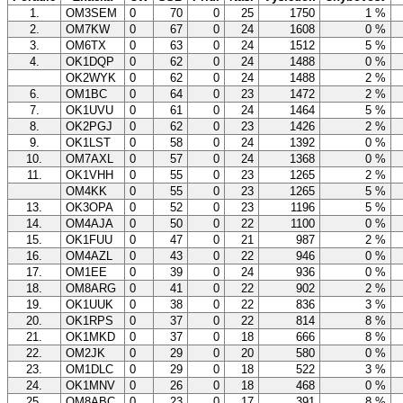
1.
OM3SEM
0
70
0
25
1750
1 %
z
2.
OM7KW
0
67
0
24
1608
0 %
z
3.
OM6TX
0
63
0
24
1512
5 %
z
4.
OK1DQP
0
62
0
24
1488
0 %
z
OK2WYK
0
62
0
24
1488
2 %
z
6.
OM1BC
0
64
0
23
1472
2 %
z
7.
OK1UVU
0
61
0
24
1464
5 %
z
8.
OK2PGJ
0
62
0
23
1426
2 %
z
9.
OK1LST
0
58
0
24
1392
0 %
z
10.
OM7AXL
0
57
0
24
1368
0 %
z
11.
OK1VHH
0
55
0
23
1265
2 %
z
OM4KK
0
55
0
23
1265
5 %
z
13.
OK3OPA
0
52
0
23
1196
5 %
z
14.
OM4AJA
0
50
0
22
1100
0 %
z
15.
OK1FUU
0
47
0
21
987
2 %
z
16.
OM4AZL
0
43
0
22
946
0 %
z
17.
OM1EE
0
39
0
24
936
0 %
z
18.
OM8ARG
0
41
0
22
902
2 %
z
19.
OK1UUK
0
38
0
22
836
3 %
z
20.
OK1RPS
0
37
0
22
814
8 %
z
21.
OK1MKD
0
37
0
18
666
8 %
z
22.
OM2JK
0
29
0
20
580
0 %
z
23.
OM1DLC
0
29
0
18
522
3 %
z
24.
OK1MNV
0
26
0
18
468
0 %
z
25.
OM8ABC
0
23
0
17
391
8 %
z