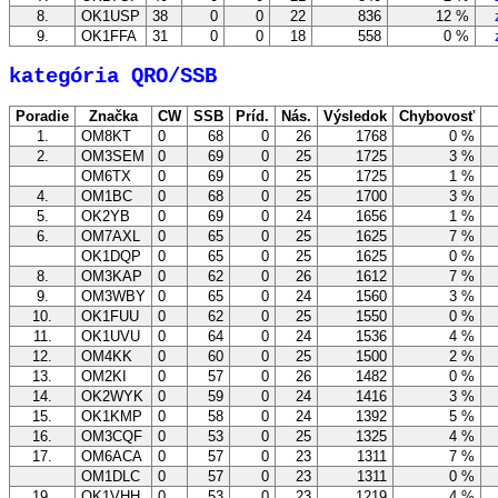
8.
OK1USP
38
0
0
22
836
12 %
zo
9.
OK1FFA
31
0
0
18
558
0 %
zo
kategória QRO/SSB
Poradie
Značka
CW
SSB
Príd.
Nás.
Výsledok
Chybovosť
1.
OM8KT
0
68
0
26
1768
0 %
z
2.
OM3SEM
0
69
0
25
1725
3 %
z
OM6TX
0
69
0
25
1725
1 %
z
4.
OM1BC
0
68
0
25
1700
3 %
z
5.
OK2YB
0
69
0
24
1656
1 %
z
6.
OM7AXL
0
65
0
25
1625
7 %
z
OK1DQP
0
65
0
25
1625
0 %
z
8.
OM3KAP
0
62
0
26
1612
7 %
z
9.
OM3WBY
0
65
0
24
1560
3 %
z
10.
OK1FUU
0
62
0
25
1550
0 %
z
11.
OK1UVU
0
64
0
24
1536
4 %
z
12.
OM4KK
0
60
0
25
1500
2 %
z
13.
OM2KI
0
57
0
26
1482
0 %
z
14.
OK2WYK
0
59
0
24
1416
3 %
z
15.
OK1KMP
0
58
0
24
1392
5 %
z
16.
OM3CQF
0
53
0
25
1325
4 %
z
17.
OM6ACA
0
57
0
23
1311
7 %
z
OM1DLC
0
57
0
23
1311
0 %
z
19.
OK1VHH
0
53
0
23
1219
4 %
z