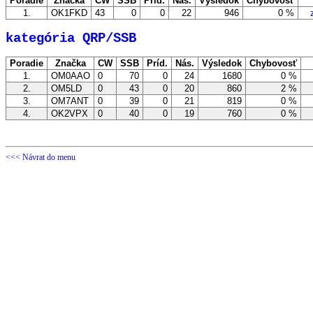
Poradie
Značka
CW
SSB
Príd.
Nás.
Výsledok
Chybovosť
1.
OK1FKD
43
0
0
22
946
0 %
zo
kategória QRP/SSB
Poradie
Značka
CW
SSB
Príd.
Nás.
Výsledok
Chybovosť
1.
OM0AAO
0
70
0
24
1680
0 %
z
2.
OM5LD
0
43
0
20
860
2 %
z
3.
OM7ANT
0
39
0
21
819
0 %
z
4.
OK2VPX
0
40
0
19
760
0 %
z
<<< Návrat do menu