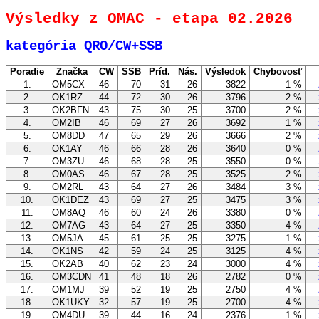
Výsledky z OMAC - etapa 02.2026
kategória QRO/CW+SSB
Poradie
Značka
CW
SSB
Príd.
Nás.
Výsledok
Chybovosť
1.
OM5CX
46
70
31
26
3822
1 %
zo
2.
OK1RZ
44
72
30
26
3796
2 %
zo
3.
OK2BFN
43
75
30
25
3700
2 %
zo
4.
OM2IB
46
69
27
26
3692
1 %
zo
5.
OM8DD
47
65
29
26
3666
2 %
zo
6.
OK1AY
46
66
28
26
3640
0 %
zo
7.
OM3ZU
46
68
28
25
3550
0 %
zo
8.
OM0AS
46
67
28
25
3525
2 %
zo
9.
OM2RL
43
64
27
26
3484
3 %
zo
10.
OK1DEZ
43
69
27
25
3475
3 %
zo
11.
OM8AQ
46
60
24
26
3380
0 %
zo
12.
OM7AG
43
64
27
25
3350
4 %
zo
13.
OM5JA
45
61
25
25
3275
1 %
zo
14.
OK1NS
42
59
24
25
3125
4 %
zo
15.
OK2AB
40
62
23
24
3000
4 %
zo
16.
OM3CDN
41
48
18
26
2782
0 %
zo
17.
OM1MJ
39
52
19
25
2750
4 %
zo
18.
OK1UKY
32
57
19
25
2700
4 %
zo
19.
OM4DU
39
44
16
24
2376
1 %
zo