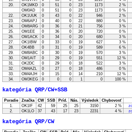
20.
OK1MKD
0
51
0
23
1173
2 %
z
OM0AD
0
51
0
23
1173
0 %
z
22.
OK1UUK
0
43
0
22
946
2 %
z
23.
OM6APJ
0
40
0
22
880
0 %
z
24.
OM8ARG
0
36
0
21
756
3 %
z
25.
OM1EE
0
36
0
20
720
0 %
z
26.
OM1ACK
0
34
0
20
680
3 %
z
27.
OK1IBW
0
33
0
19
627
3 %
z
28.
OK4BB
0
31
0
19
589
6 %
z
29.
OM8ABC
0
30
0
19
570
3 %
z
30.
OM1AIT
0
29
0
19
551
12 %
z
31.
OK2DC
0
29
0
18
522
3 %
z
32.
OM4AZL
0
27
0
18
486
0 %
z
33.
OM4AJH
0
15
0
14
210
12 %
z
34.
OM3KEG
0
0
0
1
0
100 %
z
kategória QRP/CW+SSB
Poradie
Značka
CW
SSB
Príd.
Nás.
Výsledok
Chybovosť
1.
OK1IF
42
59
25
25
3150
2 %
zob
2.
OK1LO
37
43
17
23
2231
4 %
zob
kategória QRP/CW