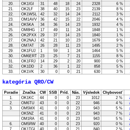
20.
OK1IGI
31
48
18
24
2328
6 %
zo
21.
OK2LF
38
40
15
23
2139
8 %
zo
22.
OK1WSL
42
32
14
24
2112
3 %
zo
23.
OM1AVV
36
42
15
22
2046
4 %
zo
24.
OK5KA
34
36
14
23
1932
4 %
zo
25.
OM8HG
17
49
11
24
1848
1 %
zo
26.
OK2PXX
29
37
14
23
1840
1 %
zo
27.
OK2NAJ
42
21
10
23
1679
9 %
zo
28.
OM7AT
26
28
11
23
1495
2 %
zo
29.
OK1FUJ
1
59
1
24
1464
5 %
zo
30.
OM6ERT
23
25
7
21
1155
8 %
zo
31.
OK1FRJ
14
29
2
20
900
0 %
zo
32.
OK1DD
2
36
1
22
858
5 %
zo
33.
OK1VK
30
0
0
21
630
3 %
zo
kategória QRO/CW
Poradie
Značka
CW
SSB
Príd.
Nás.
Výsledok
Chybovosť
1.
OK1KC
44
0
0
23
1012
2 %
zo
2.
OM6TU
43
0
0
22
946
4 %
zo
3.
OM5MX
41
0
0
23
943
5 %
zo
OK5NZ
41
0
0
23
943
7 %
zo
OM1RA
41
0
0
23
943
5 %
zo
6.
OM5RW
40
0
0
23
920
0 %
zo
7.
OK1TGI
40
0
0
21
840
2 %
zo