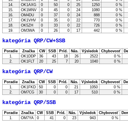
14.
OK1AXG
0
50
0
25
1250
0 %
15.
OK1MNV
0
45
0
24
1080
0 %
16.
OM4DU
0
37
0
24
888
0 %
17.
OK1VHV
0
35
0
22
770
0 %
18.
OK5ZH
0
33
0
22
726
0 %
19.
OM3WA
0
26
0
17
442
0 %
kategória QRP/CW+SSB
Poradie
Značka
CW
SSB
Príd.
Nás.
Výsledok
Chybovosť
De
1.
OK1DDP
36
43
18
26
2522
0 %
2.
OK1FLT
20
25
7
20
1040
0 %
kategória QRP/CW
Poradie
Značka
CW
SSB
Príd.
Nás.
Výsledok
Chybovosť
De
1.
OK1FKD
50
0
0
21
1050
0 %
2.
OM7CG
30
0
0
17
510
0 %
kategória QRP/SSB
Poradie
Značka
CW
SSB
Príd.
Nás.
Výsledok
Chybovosť
Den
1.
OM7YA
0
41
0
23
943
0 %