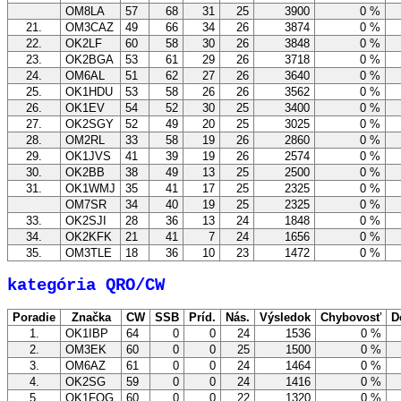
OM8LA
57
68
31
25
3900
0 %
21.
OM3CAZ
49
66
34
26
3874
0 %
22.
OK2LF
60
58
30
26
3848
0 %
23.
OK2BGA
53
61
29
26
3718
0 %
24.
OM6AL
51
62
27
26
3640
0 %
25.
OK1HDU
53
58
26
26
3562
0 %
26.
OK1EV
54
52
30
25
3400
0 %
27.
OK2SGY
52
49
20
25
3025
0 %
28.
OM2RL
33
58
19
26
2860
0 %
29.
OK1JVS
41
39
19
26
2574
0 %
30.
OK2BB
38
49
13
25
2500
0 %
31.
OK1WMJ
35
41
17
25
2325
0 %
OM7SR
34
40
19
25
2325
0 %
33.
OK2SJI
28
36
13
24
1848
0 %
34.
OK2KFK
21
41
7
24
1656
0 %
35.
OM3TLE
18
36
10
23
1472
0 %
kategória QRO/CW
Poradie
Značka
CW
SSB
Príd.
Nás.
Výsledok
Chybovosť
D
1.
OK1IBP
64
0
0
24
1536
0 %
2.
OM3EK
60
0
0
25
1500
0 %
3.
OM6AZ
61
0
0
24
1464
0 %
4.
OK2SG
59
0
0
24
1416
0 %
5.
OK1FOG
60
0
0
22
1320
0 %