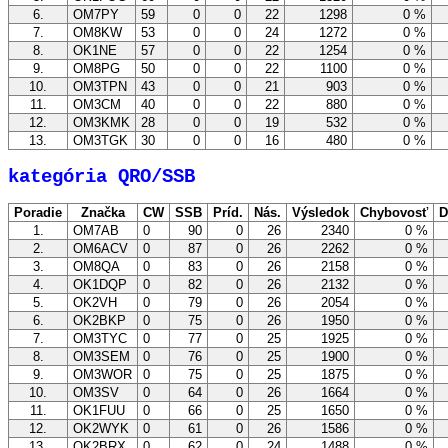
6.
OM7PY
59
0
0
22
1298
0 %
7.
OM8KW
53
0
0
24
1272
0 %
8.
OK1NE
57
0
0
22
1254
0 %
9.
OM8PG
50
0
0
22
1100
0 %
10.
OM3TPN
43
0
0
21
903
0 %
11.
OM3CM
40
0
0
22
880
0 %
12.
OM3KMK
28
0
0
19
532
0 %
13.
OM3TGK
30
0
0
16
480
0 %
kategória QRO/SSB
Poradie
Značka
CW
SSB
Príd.
Nás.
Výsledok
Chybovosť
D
1.
OM7AB
0
90
0
26
2340
0 %
2.
OM6ACV
0
87
0
26
2262
0 %
3.
OM8QA
0
83
0
26
2158
0 %
4.
OK1DQP
0
82
0
26
2132
0 %
5.
OK2VH
0
79
0
26
2054
0 %
6.
OK2BKP
0
75
0
26
1950
0 %
7.
OM3TYC
0
77
0
25
1925
0 %
8.
OM3SEM
0
76
0
25
1900
0 %
9.
OM3WOR
0
75
0
25
1875
0 %
10.
OM3SV
0
64
0
26
1664
0 %
11.
OK1FUU
0
66
0
25
1650
0 %
12.
OK2WYK
0
61
0
26
1586
0 %
13.
OK2BRX
0
62
0
24
1488
0 %