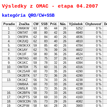
Výsledky z OMAC - etapa 04.2007
kategória QRO/CW+SSB
Poradie
Značka
CW
SSB
Príd.
Nás.
Výsledok
Chybovosť
D
1.
OM6KW
63
95
44
26
5252
0 %
2.
OM7AT
68
80
42
26
4940
0 %
3.
OM3PA
62
84
40
26
4836
0 %
4.
OK2UQ
62
83
40
26
4810
0 %
5.
OM3KXX
59
85
40
26
4784
0 %
6.
OK1AY
62
76
39
26
4602
0 %
7.
OK1IF
58
80
36
26
4524
0 %
8.
OM7AG
60
75
37
26
4472
0 %
9.
OK1KC
59
78
32
26
4394
0 %
10.
OM7DX
75
60
31
26
4316
0 %
11.
OK2SAR
60
70
35
26
4290
0 %
OK2BTK
57
72
36
26
4290
0 %
13.
OK1KZ
56
74
33
26
4238
0 %
OM8AA
60
70
33
26
4238
0 %
OM5LR
55
73
35
26
4238
0 %
16.
OK2BFN
58
70
33
26
4186
0 %
17.
OK2PTS
58
69
33
26
4160
0 %
18.
OM3CDN
55
73
29
26
4082
0 %
19.
OK2PIM
58
64
28
26
3900
0 %