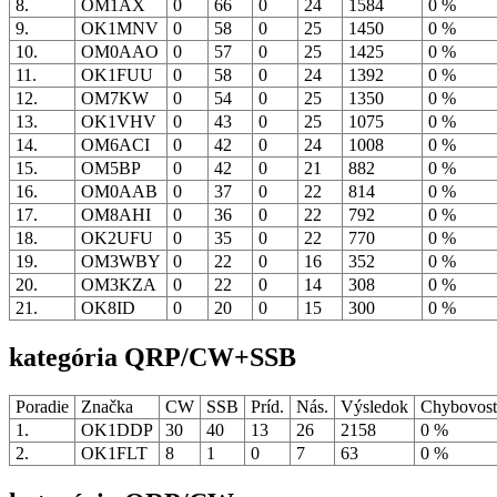
8.
OM1AX
0
66
0
24
1584
0 %
9.
OK1MNV
0
58
0
25
1450
0 %
10.
OM0AAO
0
57
0
25
1425
0 %
11.
OK1FUU
0
58
0
24
1392
0 %
12.
OM7KW
0
54
0
25
1350
0 %
13.
OK1VHV
0
43
0
25
1075
0 %
14.
OM6ACI
0
42
0
24
1008
0 %
15.
OM5BP
0
42
0
21
882
0 %
16.
OM0AAB
0
37
0
22
814
0 %
17.
OM8AHI
0
36
0
22
792
0 %
18.
OK2UFU
0
35
0
22
770
0 %
19.
OM3WBY
0
22
0
16
352
0 %
20.
OM3KZA
0
22
0
14
308
0 %
21.
OK8ID
0
20
0
15
300
0 %
kategória QRP/CW+SSB
Poradie
Značka
CW
SSB
Príd.
Nás.
Výsledok
Chybovos
1.
OK1DDP
30
40
13
26
2158
0 %
2.
OK1FLT
8
1
0
7
63
0 %