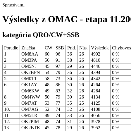
Spracúvam...
Výsledky z OMAC - etapa 11.20
kategória QRO/CW+SSB
Poradie
Značka
CW
SSB
Príd.
Nás.
Výsledok
Chybovo
1.
OM8AA
60
96
36
26
4992
0 %
2.
OM3PA
56
91
38
26
4810
0 %
3.
OM5NJ
45
97
29
26
4446
0 %
4.
OK2BFN
54
79
36
26
4394
0 %
5.
OM0TT
58
73
36
26
4342
0 %
6.
OK1AY
48
86
30
26
4264
0 %
OM6KW
49
83
32
26
4264
0 %
8.
OM4WW
50
79
30
26
4134
0 %
9.
OM7AT
53
77
35
25
4125
0 %
10.
OM7AG
52
74
32
26
4108
0 %
11.
OM5LR
49
74
33
26
4056
0 %
12.
OK2PIM
48
74
31
26
3978
0 %
13.
OK2BTK
45
78
29
26
3952
0 %