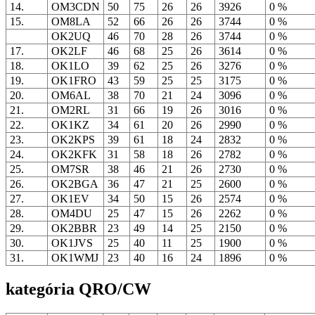
14.
OM3CDN
50
75
26
26
3926
0 %
15.
OM8LA
52
66
26
26
3744
0 %
OK2UQ
46
70
28
26
3744
0 %
17.
OK2LF
46
68
25
26
3614
0 %
18.
OK1LO
39
62
25
26
3276
0 %
19.
OK1FRO
43
59
25
25
3175
0 %
20.
OM6AL
38
70
21
24
3096
0 %
21.
OM2RL
31
66
19
26
3016
0 %
22.
OK1KZ
34
61
20
26
2990
0 %
23.
OK2KPS
39
61
18
24
2832
0 %
24.
OK2KFK
31
58
18
26
2782
0 %
25.
OM7SR
38
46
21
26
2730
0 %
26.
OK2BGA
36
47
21
25
2600
0 %
27.
OK1EV
34
50
15
26
2574
0 %
28.
OM4DU
25
47
15
26
2262
0 %
29.
OK2BBR
23
49
14
25
2150
0 %
30.
OK1JVS
25
40
11
25
1900
0 %
31.
OK1WMJ
23
40
16
24
1896
0 %
kategória QRO/CW