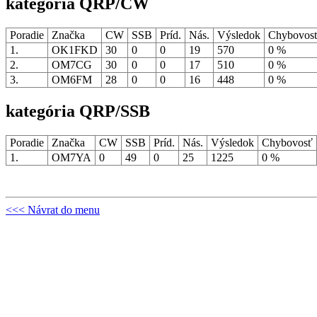
kategória QRP/CW
Poradie
Značka
CW
SSB
Príd.
Nás.
Výsledok
Chybovos
1.
OK1FKD
30
0
0
19
570
0 %
2.
OM7CG
30
0
0
17
510
0 %
3.
OM6FM
28
0
0
16
448
0 %
kategória QRP/SSB
Poradie
Značka
CW
SSB
Príd.
Nás.
Výsledok
Chybovosť
1.
OM7YA
0
49
0
25
1225
0 %
<<< Návrat do menu