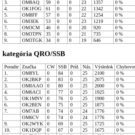
3.
OM8AQ
59
0
0
23
1357
0 %
4.
OK1FOG
61
0
0
22
1342
0 %
5.
OM8FF
57
0
0
22
1254
0 %
6.
OM3EK
53
0
0
23
1219
0 %
7.
OM3CM
46
0
0
20
920
0 %
8.
OM3TPN
35
0
0
21
735
0 %
9.
OM3TGK
34
0
0
19
646
0 %
kategória QRO/SSB
Poradie
Značka
CW
SSB
Príd.
Nás.
Výsledok
Chybovo
1.
OM8YL
0
84
0
25
2100
0 %
2.
OK2BKP
0
83
0
25
2075
0 %
3.
OM0AAO
0
80
0
25
2000
0 %
4.
OM6ACI
0
77
0
25
1925
0 %
5.
OK1MNV
0
76
0
25
1900
0 %
6.
OK2BEN
0
75
0
25
1875
0 %
7.
OM7AB
0
74
0
24
1776
0 %
OM6CV
0
74
0
24
1776
0 %
9.
OK2WYK
0
69
0
25
1725
0 %
10.
OK1DQP
0
67
0
25
1675
0 %