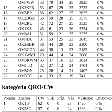
OM4WW
53
70
34
25
3925
0 %
15.
OK2KFK
53
67
29
25
3725
0 %
16.
OM5BP
56
62
27
25
3625
0 %
17.
OK2BGA
56
59
28
25
3575
0 %
18.
OM2RL
42
72
27
25
3525
0 %
19.
OK1KZ
45
61
23
26
3354
0 %
20.
OM6AL
51
59
21
25
3275
0 %
21.
OM4DU
37
53
25
23
2645
0 %
22.
OK2BBR
36
44
20
23
2300
0 %
23.
OM3CDN
44
38
13
23
2185
0 %
24.
OK1WMJ
29
44
14
24
2088
0 %
25.
OM3KWM
35
37
16
23
2024
0 %
26.
OM1TD
32
27
12
24
1704
0 %
27.
OM8ON
25
28
14
21
1407
0 %
28.
OM3TC
4
33
2
19
741
0 %
kategória QRO/CW
Poradie
Značka
CW
SSB
Príd.
Nás.
Výsledok
Chybovo
1.
OK1IF
62
0
0
23
1426
0 %
2.
OK2SG
57
0
0
24
1368
0 %