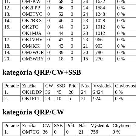
11.
OM7KW
0
68
0
24
1632
0 %
12.
OK2PPP
0
66
0
24
1584
0 %
13.
OM3TYC
0
52
0
24
1248
0 %
14.
OK2BRX
0
46
0
23
1058
0 %
15.
OK2TC
0
44
0
23
1012
0 %
OK1MJA
0
44
0
23
1012
0 %
17.
OK1VHV
0
42
0
23
966
0 %
18.
OM4KK
0
43
0
21
903
0 %
19.
OM3WOR
0
39
0
20
780
0 %
20.
OM3WBY
0
18
0
15
270
0 %
kategória QRP/CW+SSB
Poradie
Značka
CW
SSB
Príd.
Nás.
Výsledok
Chybovos
1.
OK1DDP
36
45
20
24
2424
0 %
2.
OK1FLT
29
10
5
21
924
0 %
kategória QRP/CW
Poradie
Značka
CW
SSB
Príd.
Nás.
Výsledok
Chybovosť
1.
OM7CG
36
0
0
21
756
0 %