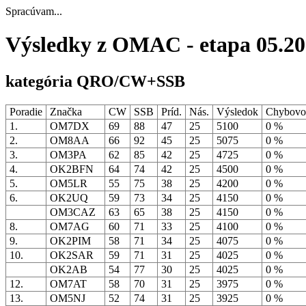
Spracúvam...
Výsledky z OMAC - etapa 05.2
kategória QRO/CW+SSB
Poradie
Značka
CW
SSB
Príd.
Nás.
Výsledok
Chybovo
1.
OM7DX
69
88
47
25
5100
0 %
2.
OM8AA
66
92
45
25
5075
0 %
3.
OM3PA
62
85
42
25
4725
0 %
4.
OK2BFN
64
74
42
25
4500
0 %
5.
OM5LR
55
75
38
25
4200
0 %
6.
OK2UQ
59
73
34
25
4150
0 %
OM3CAZ
63
65
38
25
4150
0 %
8.
OM7AG
60
71
33
25
4100
0 %
9.
OK2PIM
58
71
34
25
4075
0 %
10.
OK2SAR
59
71
31
25
4025
0 %
OK2AB
54
77
30
25
4025
0 %
12.
OM7AT
58
70
31
25
3975
0 %
13.
OM5NJ
52
74
31
25
3925
0 %