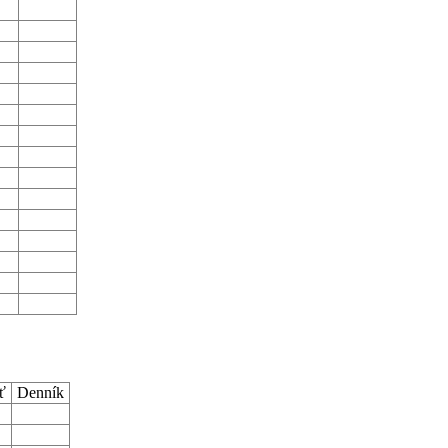
sť
Denník