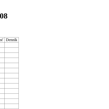
008
sť
Denník