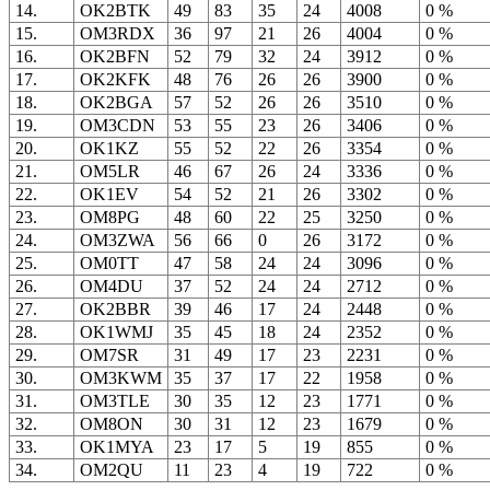
14.
OK2BTK
49
83
35
24
4008
0 %
15.
OM3RDX
36
97
21
26
4004
0 %
16.
OK2BFN
52
79
32
24
3912
0 %
17.
OK2KFK
48
76
26
26
3900
0 %
18.
OK2BGA
57
52
26
26
3510
0 %
19.
OM3CDN
53
55
23
26
3406
0 %
20.
OK1KZ
55
52
22
26
3354
0 %
21.
OM5LR
46
67
26
24
3336
0 %
22.
OK1EV
54
52
21
26
3302
0 %
23.
OM8PG
48
60
22
25
3250
0 %
24.
OM3ZWA
56
66
0
26
3172
0 %
25.
OM0TT
47
58
24
24
3096
0 %
26.
OM4DU
37
52
24
24
2712
0 %
27.
OK2BBR
39
46
17
24
2448
0 %
28.
OK1WMJ
35
45
18
24
2352
0 %
29.
OM7SR
31
49
17
23
2231
0 %
30.
OM3KWM
35
37
17
22
1958
0 %
31.
OM3TLE
30
35
12
23
1771
0 %
32.
OM8ON
30
31
12
23
1679
0 %
33.
OK1MYA
23
17
5
19
855
0 %
34.
OM2QU
11
23
4
19
722
0 %