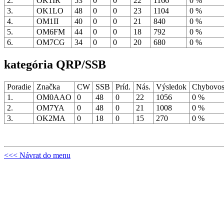
2.
OK1IR
53
0
0
22
1166
0 %
3.
OK1LO
48
0
0
23
1104
0 %
4.
OM1II
40
0
0
21
840
0 %
5.
OM6FM
44
0
0
18
792
0 %
6.
OM7CG
34
0
0
20
680
0 %
kategória QRP/SSB
Poradie
Značka
CW
SSB
Príd.
Nás.
Výsledok
Chybovo
1.
OM0AAO
0
48
0
22
1056
0 %
2.
OM7YA
0
48
0
21
1008
0 %
3.
OK2MA
0
18
0
15
270
0 %
<<< Návrat do menu