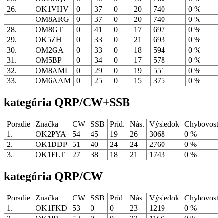
26.
OK1VHV
0
37
0
20
740
0 %
OM8ARG
0
37
0
20
740
0 %
28.
OM8GT
0
41
0
17
697
0 %
29.
OK5ZH
0
33
0
21
693
0 %
30.
OM2GA
0
33
0
18
594
0 %
31.
OM5BP
0
34
0
17
578
0 %
32.
OM8AML
0
29
0
19
551
0 %
33.
OM6AAM
0
25
0
15
375
0 %
kategória QRP/CW+SSB
Poradie
Značka
CW
SSB
Príd.
Nás.
Výsledok
Chybovos
1.
OK2PYA
54
45
19
26
3068
0 %
2.
OK1DDP
51
40
24
24
2760
0 %
3.
OK1FLT
27
38
18
21
1743
0 %
kategória QRP/CW
Poradie
Značka
CW
SSB
Príd.
Nás.
Výsledok
Chybovos
1.
OK1FKD
53
0
0
23
1219
0 %