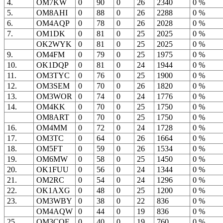
4.
OM7KW
0
90
0
26
2340
0 %
5.
OM8AHI
0
88
0
26
2288
0 %
6.
OM4AQP
0
78
0
26
2028
0 %
7.
OM1DK
0
81
0
25
2025
0 %
OK2WYK
0
81
0
25
2025
0 %
9.
OM4FM
0
79
0
25
1975
0 %
10.
OK1DQP
0
81
0
24
1944
0 %
11.
OM3TYC
0
76
0
25
1900
0 %
12.
OM3SEM
0
70
0
26
1820
0 %
13.
OM3WOR
0
74
0
24
1776
0 %
14.
OM4KK
0
70
0
25
1750
0 %
OM8ART
0
70
0
25
1750
0 %
16.
OM4MM
0
72
0
24
1728
0 %
17.
OM3TC
0
64
0
26
1664
0 %
18.
OM5FT
0
59
0
26
1534
0 %
19.
OM6MW
0
58
0
25
1450
0 %
20.
OK1FUU
0
56
0
24
1344
0 %
21.
OM2RC
0
54
0
24
1296
0 %
22.
OK1AXG
0
48
0
25
1200
0 %
23.
OM3WBY
0
38
0
22
836
0 %
OM4AQW
0
44
0
19
836
0 %
25.
OM3CQF
0
40
0
19
760
0 %