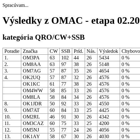
Spracúvam...
Výsledky z OMAC - etapa 02.2
kategória QRO/CW+SSB
Poradie
Značka
CW
SSB
Príd.
Nás.
Výsledok
Chybovo
1.
OM3PA
63
102
44
26
5434
0 %
2.
OM8AA
63
97
38
26
5148
0 %
3.
OM7AG
57
87
35
26
4654
0 %
4.
OK2UQ
57
87
32
26
4576
0 %
OK1KC
61
77
38
26
4576
0 %
OM4WW
58
85
33
26
4576
0 %
OM8LA
58
84
34
26
4576
0 %
8.
OK1JDR
50
92
33
26
4550
0 %
9.
OM7AT
60
84
33
25
4425
0 %
10.
OM2RL
46
91
30
26
4342
0 %
11.
OM3CAZ
60
75
33
25
4200
0 %
12.
OM5NJ
55
77
24
26
4056
0 %
13.
OK1AY
58
67
30
26
4030
0 %