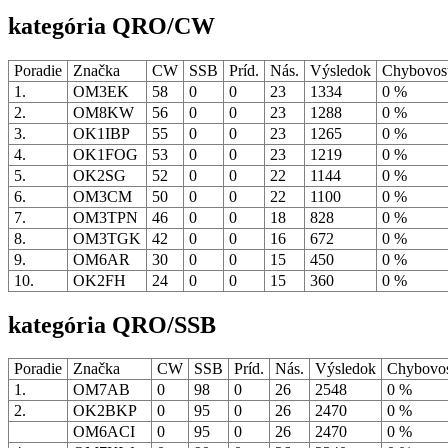
kategória QRO/CW
Poradie
Značka
CW
SSB
Príd.
Nás.
Výsledok
Chybovo
1.
OM3EK
58
0
0
23
1334
0 %
2.
OM8KW
56
0
0
23
1288
0 %
3.
OK1IBP
55
0
0
23
1265
0 %
4.
OK1FOG
53
0
0
23
1219
0 %
5.
OK2SG
52
0
0
22
1144
0 %
6.
OM3CM
50
0
0
22
1100
0 %
7.
OM3TPN
46
0
0
18
828
0 %
8.
OM3TGK
42
0
0
16
672
0 %
9.
OM6AR
30
0
0
15
450
0 %
10.
OK2FH
24
0
0
15
360
0 %
kategória QRO/SSB
Poradie
Značka
CW
SSB
Príd.
Nás.
Výsledok
Chybovo
1.
OM7AB
0
98
0
26
2548
0 %
2.
OK2BKP
0
95
0
26
2470
0 %
OM6ACI
0
95
0
26
2470
0 %