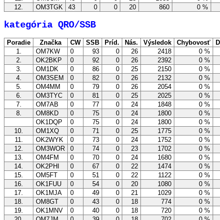
12.
OM3TGK
43
0
0
20
860
0 %
kategória QRO/SSB
Poradie
Značka
CW
SSB
Príd.
Nás.
Výsledok
Chybovosť
D
1.
OM7KW
0
93
0
26
2418
0 %
2.
OK2BKP
0
92
0
26
2392
0 %
3.
OM1DK
0
86
0
25
2150
0 %
4.
OM3SEM
0
82
0
26
2132
0 %
5.
OM4MM
0
79
0
26
2054
0 %
6.
OM3TYC
0
81
0
25
2025
0 %
7.
OM7AB
0
77
0
24
1848
0 %
8.
OM8KD
0
75
0
24
1800
0 %
OK1DQP
0
75
0
24
1800
0 %
10.
OM1XQ
0
71
0
25
1775
0 %
11.
OK2WYK
0
73
0
24
1752
0 %
12.
OM3WOR
0
74
0
23
1702
0 %
13.
OM4FM
0
70
0
24
1680
0 %
14.
OK2PHI
0
67
0
22
1474
0 %
15.
OM5FT
0
51
0
22
1122
0 %
16.
OK1FUU
0
54
0
20
1080
0 %
17.
OK1MJA
0
49
0
21
1029
0 %
18.
OM8GT
0
43
0
18
774
0 %
19.
OK1MNV
0
40
0
18
720
0 %
20.
OM7JM
0
39
0
18
702
0 %