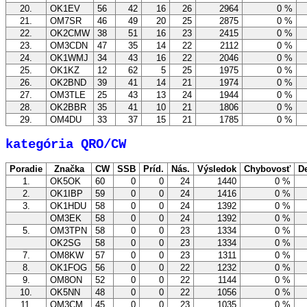
20.
OK1EV
56
42
16
26
2964
0 %
21.
OM7SR
46
49
20
25
2875
0 %
22.
OK2CMW
38
51
16
23
2415
0 %
23.
OM3CDN
47
35
14
22
2112
0 %
24.
OK1WMJ
34
43
16
22
2046
0 %
25.
OK1KZ
12
62
5
25
1975
0 %
26.
OK2BND
39
41
14
21
1974
0 %
27.
OM3TLE
25
43
13
24
1944
0 %
28.
OK2BBR
35
41
10
21
1806
0 %
29.
OM4DU
33
37
15
21
1785
0 %
kategória QRO/CW
Poradie
Značka
CW
SSB
Príd.
Nás.
Výsledok
Chybovosť
De
1.
OK5OK
60
0
0
24
1440
0 %
2.
OK1IBP
59
0
0
24
1416
0 %
3.
OK1HDU
58
0
0
24
1392
0 %
OM3EK
58
0
0
24
1392
0 %
5.
OM3TPN
58
0
0
23
1334
0 %
OK2SG
58
0
0
23
1334
0 %
7.
OM8KW
57
0
0
23
1311
0 %
8.
OK1FOG
56
0
0
22
1232
0 %
9.
OM8ON
52
0
0
22
1144
0 %
10.
OK5NN
48
0
0
22
1056
0 %
11.
OM3CM
45
0
0
23
1035
0 %