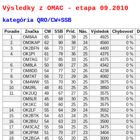
Výsledky z OMAC - etapa 09.2010
kategória QRO/CW+SSB
Poradie
Značka
CW
SSB
Príd.
Nás.
Výsledok
Chybovosť
D
1.
OM8AA
65
93
39
25
4925
0 %
2.
OM3KAP
62
90
38
24
4560
0 %
3.
OK2BFN
66
73
37
25
4400
0 %
4.
OK1PI
61
78
36
25
4375
0 %
OM7AG
57
85
33
25
4375
0 %
6.
OM8LA
50
90
27
26
4342
0 %
7.
OM8DD
54
77
32
26
4238
0 %
8.
OM7AT
56
72
29
26
4082
0 %
9.
OM4WW
55
70
30
25
3875
0 %
10.
OM2RL
48
81
25
25
3850
0 %
11.
OK2UQ
49
67
27
25
3575
0 %
OM5LR
45
68
30
25
3575
0 %
OK1KC
58
60
25
25
3575
0 %
14.
OK2LF
55
64
29
24
3552
0 %
15.
OK2BTK
54
63
24
25
3525
0 %
16.
OK2BIU
54
63
23
25
3500
0 %
17.
OM3CAZ
55
59
25
25
3475
0 %
18.
OK2PIM
51
70
27
23
3404
0 %
19.
OK2BGA
45
55
20
25
3000
0 %