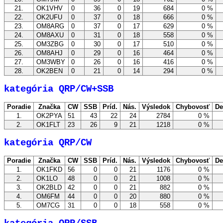
21.
OK1VHV
0
36
0
19
684
0 %
22.
OK2UFU
0
37
0
18
666
0 %
23.
OM8ARG
0
37
0
17
629
0 %
24.
OM8AXU
0
31
0
18
558
0 %
25.
OM3ZBG
0
30
0
17
510
0 %
26.
OM8AHJ
0
29
0
16
464
0 %
27.
OM3WBY
0
26
0
16
416
0 %
28.
OK2BEN
0
21
0
14
294
0 %
kategória QRP/CW+SSB
Poradie
Značka
CW
SSB
Príd.
Nás.
Výsledok
Chybovosť
De
1.
OK2PYA
51
43
22
24
2784
0 %
2.
OK1FLT
23
26
9
21
1218
0 %
kategória QRP/CW
Poradie
Značka
CW
SSB
Príd.
Nás.
Výsledok
Chybovosť
De
1.
OK1FKD
56
0
0
21
1176
0 %
2.
OK1LO
48
0
0
21
1008
0 %
3.
OK2BLD
42
0
0
21
882
0 %
4.
OM6FM
44
0
0
20
880
0 %
5.
OM7CG
31
0
0
18
558
0 %