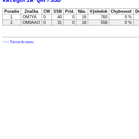
kategória QRP/SSB
Poradie
Značka
CW
SSB
Príd.
Nás.
Výsledok
Chybovosť
D
1.
OM7YA
0
40
0
19
760
0 %
2.
OM0AAO
0
31
0
18
558
0 %
<<< Návrat do menu