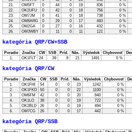
21.
OM5FT
0
44
0
19
836
0 %
22.
OK2UFU
0
42
0
18
756
0 %
23.
OM7JM
0
41
0
18
738
0 %
24.
OM8ARG
0
29
0
17
493
0 %
25.
OM2GA
0
27
0
16
432
0 %
26.
OM3WBY
0
11
0
11
121
0 %
kategória QRP/CW+SSB
Poradie
Značka
CW
SSB
Príd.
Nás.
Výsledok
Chybovosť
De
1.
OK1FLT
24
39
8
21
1491
0 %
kategória QRP/CW
Poradie
Značka
CW
SSB
Príd.
Nás.
Výsledok
Chybovosť
De
1.
OK1FHI
54
0
0
23
1242
0 %
2.
OK1FKD
50
0
0
22
1100
0 %
3.
OM6FM
42
0
0
20
840
0 %
4.
OK1LO
38
0
0
19
722
0 %
5.
OK2BLD
26
0
0
19
494
0 %
6.
OM7CG
26
0
0
17
442
0 %
kategória QRP/SSB