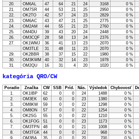
20.
OM6AL
47
64
21
24
3168
0 %
21.
OM7SR
44
53
21
25
2950
0 %
22.
OK2TO
42
57
24
23
2829
0 %
23.
OM6AC
43
47
21
25
2775
0 %
24.
OM2AM
44
55
21
23
2760
0 %
25.
OM4DU
39
43
20
24
2448
0 %
26.
OM3CQF
28
58
13
24
2376
0 %
27.
OK1WMJ
36
41
13
23
2070
0 %
OM3TLE
31
48
11
23
2070
0 %
29.
OK2BBR
38
37
15
22
1980
0 %
30.
OM3KWM
40
32
14
23
1978
0 %
31.
OM2QU
16
31
4
20
1020
0 %
kategória QRO/CW
Poradie
Značka
CW
SSB
Príd.
Nás.
Výsledok
Chybovosť
De
1.
OK1IBP
62
0
0
24
1488
0 %
2.
OM3EK
60
0
0
23
1380
0 %
3.
OM8KW
59
0
0
22
1298
0 %
4.
OM8ON
57
0
0
22
1254
0 %
5.
OK2SG
55
0
0
22
1210
0 %
6.
OK1FOG
51
0
0
23
1173
0 %
7.
OM3TPN
48
0
0
21
1008
0 %
8.
OM3TGK
44
0
0
22
968
0 %
9.
OM3BA
35
0
0
20
700
0 %