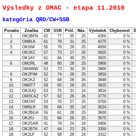
Výsledky z OMAC - etapa 11.2010
kategória QRO/CW+SSB
Poradie
Značka
CW
SSB
Príd.
Nás.
Výsledok
Chybovosť
D
1.
OK2BFN
62
77
35
25
4350
0 %
2.
OM8LA
61
79
31
25
4275
0 %
3.
OK5IM
55
78
29
25
4050
0 %
4.
OK1KC
57
73
27
25
3925
0 %
OK1AY
61
66
30
25
3925
0 %
6.
OM2RL
48
80
28
25
3900
0 %
OM4WW
53
73
30
25
3900
0 %
8.
OK2PIM
52
74
28
25
3850
0 %
9.
OK1KZ
52
68
28
26
3848
0 %
10.
OM0TT
59
65
29
25
3825
0 %
11.
OK2UQ
53
75
31
24
3816
0 %
12.
OM3CAZ
57
62
26
26
3770
0 %
13.
OM7AT
53
70
27
25
3750
0 %
14.
OM5LR
50
66
35
24
3624
0 %
15.
OK2BGA
55
61
28
25
3600
0 %
16.
OK2IU
51
66
26
25
3575
0 %
17.
OK2SAR
41
79
24
24
3456
0 %
18.
OK2BTK
47
64
23
25
3350
0 %
19.
OK2LF
52
58
28
24
3312
0 %