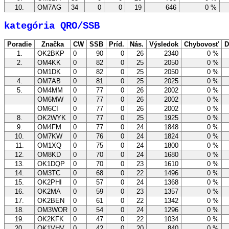
10.
OM7AG
34
0
0
19
646
0 %
kategória QRO/SSB
Poradie
Značka
CW
SSB
Príd.
Nás.
Výsledok
Chybovosť
D
1.
OK2BKP
0
90
0
26
2340
0 %
2.
OM4KK
0
82
0
25
2050
0 %
OM1DK
0
82
0
25
2050
0 %
4.
OM7AB
0
81
0
25
2025
0 %
5.
OM4MM
0
77
0
26
2002
0 %
OM6MW
0
77
0
26
2002
0 %
OM6CI
0
77
0
26
2002
0 %
8.
OK2WYK
0
77
0
25
1925
0 %
9.
OM4FM
0
77
0
24
1848
0 %
10.
OM7KW
0
76
0
24
1824
0 %
11.
OM1XQ
0
75
0
24
1800
0 %
12.
OM8KD
0
70
0
24
1680
0 %
13.
OK1DQP
0
70
0
23
1610
0 %
14.
OM3TC
0
68
0
22
1496
0 %
15.
OK2PHI
0
57
0
24
1368
0 %
16.
OK2MA
0
59
0
23
1357
0 %
17.
OK2BEN
0
61
0
22
1342
0 %
18.
OM3WOR
0
54
0
24
1296
0 %
19.
OK2KFK
0
47
0
22
1034
0 %
20.
OK1VHV
0
42
0
20
840
0 %