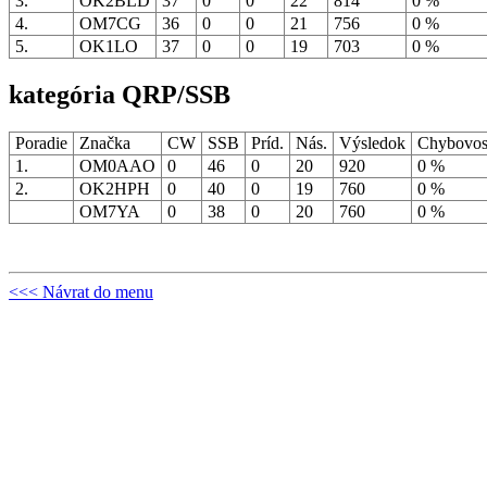
3.
OK2BLD
37
0
0
22
814
0 %
4.
OM7CG
36
0
0
21
756
0 %
5.
OK1LO
37
0
0
19
703
0 %
kategória QRP/SSB
Poradie
Značka
CW
SSB
Príd.
Nás.
Výsledok
Chybovo
1.
OM0AAO
0
46
0
20
920
0 %
2.
OK2HPH
0
40
0
19
760
0 %
OM7YA
0
38
0
20
760
0 %
<<< Návrat do menu