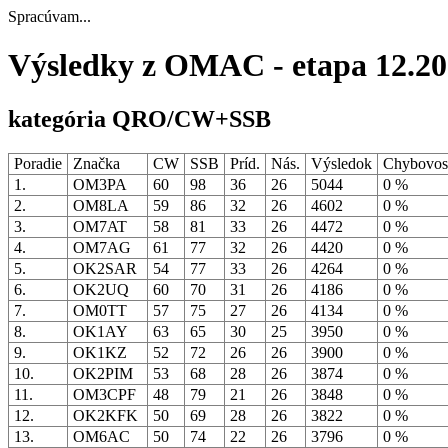
Spracúvam...
Výsledky z OMAC - etapa 12.2
kategória QRO/CW+SSB
Poradie
Značka
CW
SSB
Príd.
Nás.
Výsledok
Chybovo
1.
OM3PA
60
98
36
26
5044
0 %
2.
OM8LA
59
86
32
26
4602
0 %
3.
OM7AT
58
81
33
26
4472
0 %
4.
OM7AG
61
77
32
26
4420
0 %
5.
OK2SAR
54
77
33
26
4264
0 %
6.
OK2UQ
60
70
31
26
4186
0 %
7.
OM0TT
57
75
27
26
4134
0 %
8.
OK1AY
63
65
30
25
3950
0 %
9.
OK1KZ
52
72
26
26
3900
0 %
10.
OK2PIM
53
68
28
26
3874
0 %
11.
OM3CPF
48
79
21
26
3848
0 %
12.
OK2KFK
50
69
28
26
3822
0 %
13.
OM6AC
50
74
22
26
3796
0 %