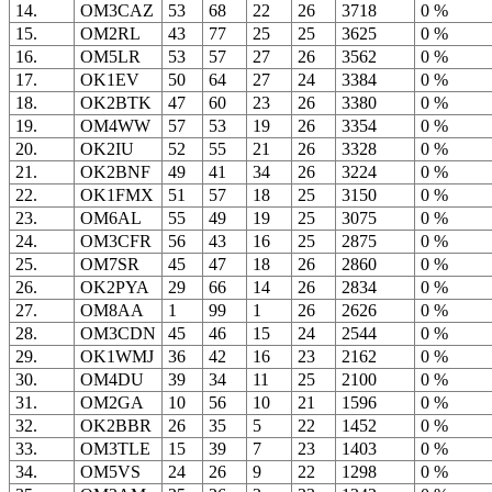
14.
OM3CAZ
53
68
22
26
3718
0 %
15.
OM2RL
43
77
25
25
3625
0 %
16.
OM5LR
53
57
27
26
3562
0 %
17.
OK1EV
50
64
27
24
3384
0 %
18.
OK2BTK
47
60
23
26
3380
0 %
19.
OM4WW
57
53
19
26
3354
0 %
20.
OK2IU
52
55
21
26
3328
0 %
21.
OK2BNF
49
41
34
26
3224
0 %
22.
OK1FMX
51
57
18
25
3150
0 %
23.
OM6AL
55
49
19
25
3075
0 %
24.
OM3CFR
56
43
16
25
2875
0 %
25.
OM7SR
45
47
18
26
2860
0 %
26.
OK2PYA
29
66
14
26
2834
0 %
27.
OM8AA
1
99
1
26
2626
0 %
28.
OM3CDN
45
46
15
24
2544
0 %
29.
OK1WMJ
36
42
16
23
2162
0 %
30.
OM4DU
39
34
11
25
2100
0 %
31.
OM2GA
10
56
10
21
1596
0 %
32.
OK2BBR
26
35
5
22
1452
0 %
33.
OM3TLE
15
39
7
23
1403
0 %
34.
OM5VS
24
26
9
22
1298
0 %