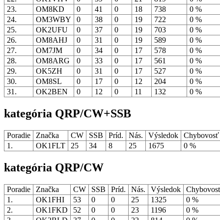
23.
OM8KD
0
41
0
18
738
0 %
24.
OM3WBY
0
38
0
19
722
0 %
25.
OK2UFU
0
37
0
19
703
0 %
26.
OM8AHJ
0
31
0
19
589
0 %
27.
OM7JM
0
34
0
17
578
0 %
28.
OM8ARG
0
33
0
17
561
0 %
29.
OK5ZH
0
31
0
17
527
0 %
30.
OM8SL
0
17
0
12
204
0 %
31.
OK2BEN
0
12
0
11
132
0 %
kategória QRP/CW+SSB
Poradie
Značka
CW
SSB
Príd.
Nás.
Výsledok
Chybovos
1.
OK1FLT
25
34
8
25
1675
0 %
kategória QRP/CW
Poradie
Značka
CW
SSB
Príd.
Nás.
Výsledok
Chybovos
1.
OK1FHI
53
0
0
25
1325
0 %
2.
OK1FKD
52
0
0
23
1196
0 %