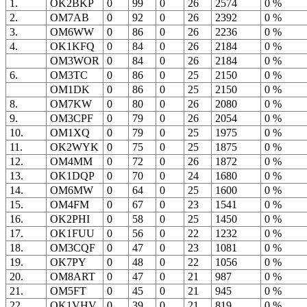
1.
OK2BKP
0
99
0
26
2574
0 %
2.
OM7AB
0
92
0
26
2392
0 %
3.
OM6WW
0
86
0
26
2236
0 %
4.
OK1KFQ
0
84
0
26
2184
0 %
OM3WOR
0
84
0
26
2184
0 %
6.
OM3TC
0
86
0
25
2150
0 %
OM1DK
0
86
0
25
2150
0 %
8.
OM7KW
0
80
0
26
2080
0 %
9.
OM3CPF
0
79
0
26
2054
0 %
10.
OM1XQ
0
79
0
25
1975
0 %
11.
OK2WYK
0
75
0
25
1875
0 %
12.
OM4MM
0
72
0
26
1872
0 %
13.
OK1DQP
0
70
0
24
1680
0 %
14.
OM6MW
0
64
0
25
1600
0 %
15.
OM4FM
0
67
0
23
1541
0 %
16.
OK2PHI
0
58
0
25
1450
0 %
17.
OK1FUU
0
56
0
22
1232
0 %
18.
OM3CQF
0
47
0
23
1081
0 %
19.
OK7PY
0
48
0
22
1056
0 %
20.
OM8ART
0
47
0
21
987
0 %
21.
OM5FT
0
45
0
21
945
0 %
22.
OK1VHV
0
39
0
21
819
0 %