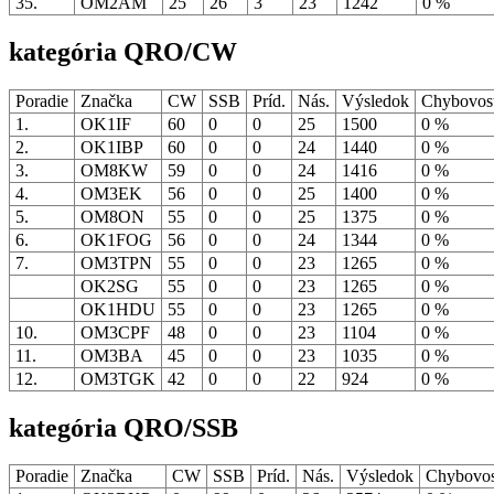
35.
OM2AM
25
26
3
23
1242
0 %
kategória QRO/CW
Poradie
Značka
CW
SSB
Príd.
Nás.
Výsledok
Chybovo
1.
OK1IF
60
0
0
25
1500
0 %
2.
OK1IBP
60
0
0
24
1440
0 %
3.
OM8KW
59
0
0
24
1416
0 %
4.
OM3EK
56
0
0
25
1400
0 %
5.
OM8ON
55
0
0
25
1375
0 %
6.
OK1FOG
56
0
0
24
1344
0 %
7.
OM3TPN
55
0
0
23
1265
0 %
OK2SG
55
0
0
23
1265
0 %
OK1HDU
55
0
0
23
1265
0 %
10.
OM3CPF
48
0
0
23
1104
0 %
11.
OM3BA
45
0
0
23
1035
0 %
12.
OM3TGK
42
0
0
22
924
0 %
kategória QRO/SSB
Poradie
Značka
CW
SSB
Príd.
Nás.
Výsledok
Chybovo