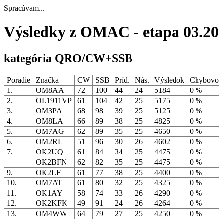
Spracúvam...
Výsledky z OMAC - etapa 03.20
kategória QRO/CW+SSB
Poradie
Značka
CW
SSB
Príd.
Nás.
Výsledok
Chybovo
1.
OM8AA
72
100
44
24
5184
0 %
2.
OL1911VP
61
104
42
25
5175
0 %
3.
OM3PA
68
98
39
25
5125
0 %
4.
OM8LA
66
89
38
25
4825
0 %
5.
OM7AG
62
89
35
25
4650
0 %
6.
OM2RL
51
96
30
26
4602
0 %
7.
OK2UQ
61
84
34
25
4475
0 %
OK2BFN
62
82
35
25
4475
0 %
9.
OK2LF
61
77
38
25
4400
0 %
10.
OM7AT
61
80
32
25
4325
0 %
11.
OK1AY
58
74
33
26
4290
0 %
12.
OK2KFK
49
91
24
26
4264
0 %
13.
OM4WW
64
79
27
25
4250
0 %