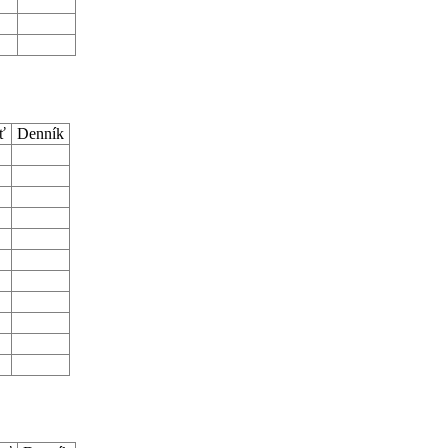
sť
Denník