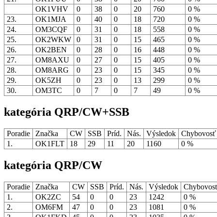
OK1VHV
0
38
0
20
760
0 %
23.
OK1MJA
0
40
0
18
720
0 %
24.
OM3CQF
0
31
0
18
558
0 %
25.
OK2WKW
0
31
0
15
465
0 %
26.
OK2BEN
0
28
0
16
448
0 %
27.
OM8AXU
0
27
0
15
405
0 %
28.
OM8ARG
0
23
0
15
345
0 %
29.
OK5ZH
0
23
0
13
299
0 %
30.
OM3TC
0
7
0
7
49
0 %
kategória QRP/CW+SSB
Poradie
Značka
CW
SSB
Príd.
Nás.
Výsledok
Chybovos
1.
OK1FLT
18
29
11
20
1160
0 %
kategória QRP/CW
Poradie
Značka
CW
SSB
Príd.
Nás.
Výsledok
Chybovos
1.
OK2ZC
54
0
0
23
1242
0 %
2.
OM6FM
47
0
0
23
1081
0 %