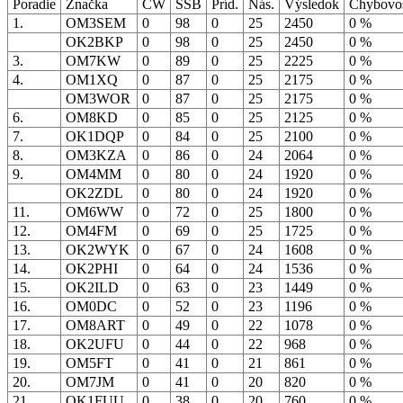
Poradie
Značka
CW
SSB
Príd.
Nás.
Výsledok
Chybovo
1.
OM3SEM
0
98
0
25
2450
0 %
OK2BKP
0
98
0
25
2450
0 %
3.
OM7KW
0
89
0
25
2225
0 %
4.
OM1XQ
0
87
0
25
2175
0 %
OM3WOR
0
87
0
25
2175
0 %
6.
OM8KD
0
85
0
25
2125
0 %
7.
OK1DQP
0
84
0
25
2100
0 %
8.
OM3KZA
0
86
0
24
2064
0 %
9.
OM4MM
0
80
0
24
1920
0 %
OK2ZDL
0
80
0
24
1920
0 %
11.
OM6WW
0
72
0
25
1800
0 %
12.
OM4FM
0
69
0
25
1725
0 %
13.
OK2WYK
0
67
0
24
1608
0 %
14.
OK2PHI
0
64
0
24
1536
0 %
15.
OK2ILD
0
63
0
23
1449
0 %
16.
OM0DC
0
52
0
23
1196
0 %
17.
OM8ART
0
49
0
22
1078
0 %
18.
OK2UFU
0
44
0
22
968
0 %
19.
OM5FT
0
41
0
21
861
0 %
20.
OM7JM
0
41
0
20
820
0 %
21.
OK1FUU
0
38
0
20
760
0 %