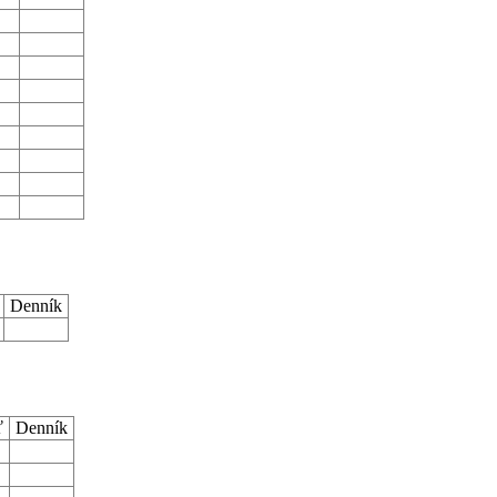
ť
Denník
ť
Denník