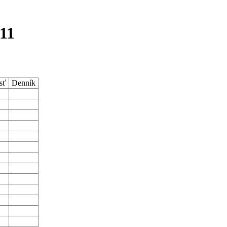
11
sť
Denník