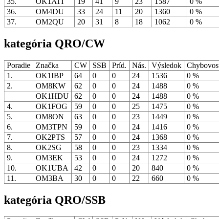
35.
OK1ATI
19
41
9
23
1587
0 %
36.
OM4DU
33
24
11
20
1360
0 %
37.
OM2QU
20
31
8
18
1062
0 %
kategória QRO/CW
Poradie
Značka
CW
SSB
Príd.
Nás.
Výsledok
Chybovo
1.
OK1IBP
64
0
0
24
1536
0 %
2.
OM8KW
62
0
0
24
1488
0 %
OK1HDU
62
0
0
24
1488
0 %
4.
OK1FOG
59
0
0
25
1475
0 %
5.
OM8ON
63
0
0
23
1449
0 %
6.
OM3TPN
59
0
0
24
1416
0 %
7.
OK2PTS
57
0
0
24
1368
0 %
8.
OK2SG
58
0
0
23
1334
0 %
9.
OM3EK
53
0
0
24
1272
0 %
10.
OK1UBA
42
0
0
20
840
0 %
11.
OM3BA
30
0
0
22
660
0 %
kategória QRO/SSB