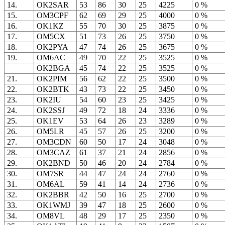
14.
OK2SAR
53
86
30
25
4225
0 %
15.
OM3CPF
62
69
29
25
4000
0 %
16.
OK1KZ
55
70
30
25
3875
0 %
17.
OM5CX
51
73
26
25
3750
0 %
18.
OK2PYA
47
74
26
25
3675
0 %
19.
OM6AC
49
70
22
25
3525
0 %
OK2BGA
45
74
22
25
3525
0 %
21.
OK2PIM
56
62
22
25
3500
0 %
22.
OK2BTK
43
73
22
25
3450
0 %
23.
OK2IU
54
60
23
25
3425
0 %
24.
OK2SSJ
49
72
18
24
3336
0 %
25.
OK1EV
53
64
26
23
3289
0 %
26.
OM5LR
45
57
26
25
3200
0 %
27.
OM3CDN
60
50
17
24
3048
0 %
28.
OM3CAZ
61
37
21
24
2856
0 %
29.
OK2BND
50
46
20
24
2784
0 %
30.
OM7SR
44
47
24
24
2760
0 %
31.
OM6AL
59
41
14
24
2736
0 %
32.
OK2BBR
42
50
16
25
2700
0 %
33.
OK1WMJ
39
47
18
25
2600
0 %
34.
OM8VL
48
29
17
25
2350
0 %