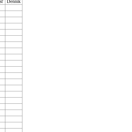
sť
Denník