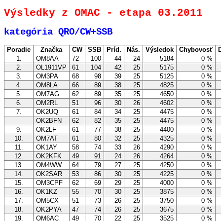
Výsledky z OMAC - etapa 03.2011
kategória QRO/CW+SSB
Poradie
Značka
CW
SSB
Príd.
Nás.
Výsledok
Chybovosť
D
1.
OM8AA
72
100
44
24
5184
0 %
2.
OL1911VP
61
104
42
25
5175
0 %
3.
OM3PA
68
98
39
25
5125
0 %
4.
OM8LA
66
89
38
25
4825
0 %
5.
OM7AG
62
89
35
25
4650
0 %
6.
OM2RL
51
96
30
26
4602
0 %
7.
OK2UQ
61
84
34
25
4475
0 %
OK2BFN
62
82
35
25
4475
0 %
9.
OK2LF
61
77
38
25
4400
0 %
10.
OM7AT
61
80
32
25
4325
0 %
11.
OK1AY
58
74
33
26
4290
0 %
12.
OK2KFK
49
91
24
26
4264
0 %
13.
OM4WW
64
79
27
25
4250
0 %
14.
OK2SAR
53
86
30
25
4225
0 %
15.
OM3CPF
62
69
29
25
4000
0 %
16.
OK1KZ
55
70
30
25
3875
0 %
17.
OM5CX
51
73
26
25
3750
0 %
18.
OK2PYA
47
74
26
25
3675
0 %
19.
OM6AC
49
70
22
25
3525
0 %