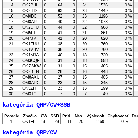
14.
OK2PHI
0
64
0
24
1536
0 %
15.
OK2ILD
0
63
0
23
1449
0 %
16.
OM0DC
0
52
0
23
1196
0 %
17.
OM8ART
0
49
0
22
1078
0 %
18.
OK2UFU
0
44
0
22
968
0 %
19.
OM5FT
0
41
0
21
861
0 %
20.
OM7JM
0
41
0
20
820
0 %
21.
OK1FUU
0
38
0
20
760
0 %
OK1VHV
0
38
0
20
760
0 %
23.
OK1MJA
0
40
0
18
720
0 %
24.
OM3CQF
0
31
0
18
558
0 %
25.
OK2WKW
0
31
0
15
465
0 %
26.
OK2BEN
0
28
0
16
448
0 %
27.
OM8AXU
0
27
0
15
405
0 %
28.
OM8ARG
0
23
0
15
345
0 %
29.
OK5ZH
0
23
0
13
299
0 %
30.
OM3TC
0
7
0
7
49
0 %
kategória QRP/CW+SSB
Poradie
Značka
CW
SSB
Príd.
Nás.
Výsledok
Chybovosť
De
1.
OK1FLT
18
29
11
20
1160
0 %
kategória QRP/CW