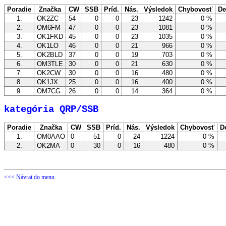
Poradie
Značka
CW
SSB
Príd.
Nás.
Výsledok
Chybovosť
De
1.
OK2ZC
54
0
0
23
1242
0 %
2.
OM6FM
47
0
0
23
1081
0 %
3.
OK1FKD
45
0
0
23
1035
0 %
4.
OK1LO
46
0
0
21
966
0 %
5.
OK2BLD
37
0
0
19
703
0 %
6.
OM3TLE
30
0
0
21
630
0 %
7.
OK2CW
30
0
0
16
480
0 %
8.
OK1JX
25
0
0
16
400
0 %
9.
OM7CG
26
0
0
14
364
0 %
kategória QRP/SSB
Poradie
Značka
CW
SSB
Príd.
Nás.
Výsledok
Chybovosť
D
1.
OM0AAO
0
51
0
24
1224
0 %
2.
OK2MA
0
30
0
16
480
0 %
<<< Návrat do menu