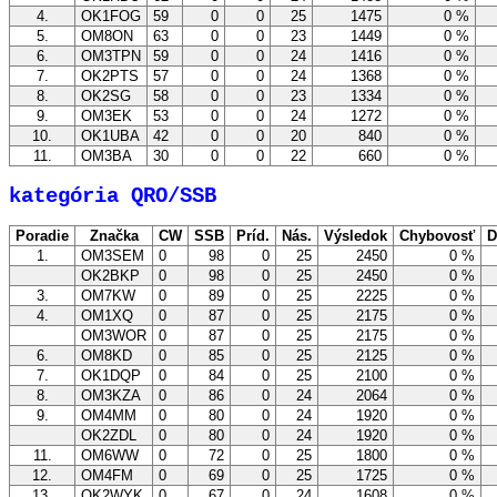
4.
OK1FOG
59
0
0
25
1475
0 %
5.
OM8ON
63
0
0
23
1449
0 %
6.
OM3TPN
59
0
0
24
1416
0 %
7.
OK2PTS
57
0
0
24
1368
0 %
8.
OK2SG
58
0
0
23
1334
0 %
9.
OM3EK
53
0
0
24
1272
0 %
10.
OK1UBA
42
0
0
20
840
0 %
11.
OM3BA
30
0
0
22
660
0 %
kategória QRO/SSB
Poradie
Značka
CW
SSB
Príd.
Nás.
Výsledok
Chybovosť
D
1.
OM3SEM
0
98
0
25
2450
0 %
OK2BKP
0
98
0
25
2450
0 %
3.
OM7KW
0
89
0
25
2225
0 %
4.
OM1XQ
0
87
0
25
2175
0 %
OM3WOR
0
87
0
25
2175
0 %
6.
OM8KD
0
85
0
25
2125
0 %
7.
OK1DQP
0
84
0
25
2100
0 %
8.
OM3KZA
0
86
0
24
2064
0 %
9.
OM4MM
0
80
0
24
1920
0 %
OK2ZDL
0
80
0
24
1920
0 %
11.
OM6WW
0
72
0
25
1800
0 %
12.
OM4FM
0
69
0
25
1725
0 %
13.
OK2WYK
0
67
0
24
1608
0 %