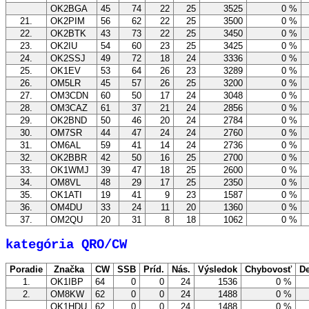
OK2BGA
45
74
22
25
3525
0 %
21.
OK2PIM
56
62
22
25
3500
0 %
22.
OK2BTK
43
73
22
25
3450
0 %
23.
OK2IU
54
60
23
25
3425
0 %
24.
OK2SSJ
49
72
18
24
3336
0 %
25.
OK1EV
53
64
26
23
3289
0 %
26.
OM5LR
45
57
26
25
3200
0 %
27.
OM3CDN
60
50
17
24
3048
0 %
28.
OM3CAZ
61
37
21
24
2856
0 %
29.
OK2BND
50
46
20
24
2784
0 %
30.
OM7SR
44
47
24
24
2760
0 %
31.
OM6AL
59
41
14
24
2736
0 %
32.
OK2BBR
42
50
16
25
2700
0 %
33.
OK1WMJ
39
47
18
25
2600
0 %
34.
OM8VL
48
29
17
25
2350
0 %
35.
OK1ATI
19
41
9
23
1587
0 %
36.
OM4DU
33
24
11
20
1360
0 %
37.
OM2QU
20
31
8
18
1062
0 %
kategória QRO/CW
Poradie
Značka
CW
SSB
Príd.
Nás.
Výsledok
Chybovosť
De
1.
OK1IBP
64
0
0
24
1536
0 %
2.
OM8KW
62
0
0
24
1488
0 %
OK1HDU
62
0
0
24
1488
0 %