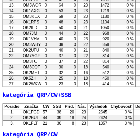
13.
OM3WOR
0
64
0
23
1472
0 %
14.
OK1AXG
0
53
0
23
1219
0 %
15.
OM3KEX
0
59
0
20
1180
0 %
16.
OK1RPS
0
48
0
23
1104
0 %
17.
OK2ILD
0
50
0
21
1050
0 %
18.
OM7JM
0
44
0
22
968
0 %
19.
OK1VHV
0
40
0
23
920
0 %
20.
OM3WBY
0
39
0
22
858
0 %
21.
OK2UFU
0
40
0
21
840
0 %
22.
OM7AGF
0
37
0
22
814
0 %
OM3TC
0
37
0
22
814
0 %
24.
OM3CQF
0
30
0
18
540
0 %
25.
OK2MET
0
32
0
16
512
0 %
26.
OK5ZH
0
25
0
18
450
0 %
27.
OK2WKW
0
23
0
18
414
0 %
kategória QRP/CW+SSB
Poradie
Značka
CW
SSB
Príd.
Nás.
Výsledok
Chybovosť
De
1.
OK1FGD
57
38
20
23
2645
0 %
2.
OK2BUT
44
39
18
24
2424
0 %
3.
OK1FLT
21
30
8
23
1357
0 %
kategória QRP/CW