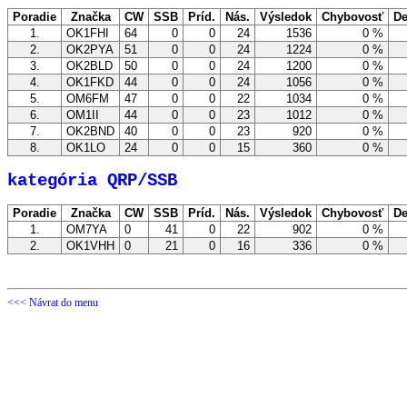
Poradie
Značka
CW
SSB
Príd.
Nás.
Výsledok
Chybovosť
De
1.
OK1FHI
64
0
0
24
1536
0 %
2.
OK2PYA
51
0
0
24
1224
0 %
3.
OK2BLD
50
0
0
24
1200
0 %
4.
OK1FKD
44
0
0
24
1056
0 %
5.
OM6FM
47
0
0
22
1034
0 %
6.
OM1II
44
0
0
23
1012
0 %
7.
OK2BND
40
0
0
23
920
0 %
8.
OK1LO
24
0
0
15
360
0 %
kategória QRP/SSB
Poradie
Značka
CW
SSB
Príd.
Nás.
Výsledok
Chybovosť
De
1.
OM7YA
0
41
0
22
902
0 %
2.
OK1VHH
0
21
0
16
336
0 %
<<< Návrat do menu