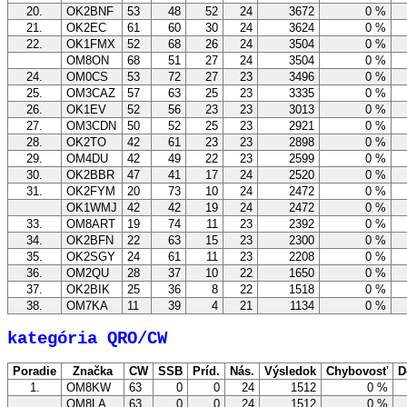
20.
OK2BNF
53
48
52
24
3672
0 %
21.
OK2EC
61
60
30
24
3624
0 %
22.
OK1FMX
52
68
26
24
3504
0 %
OM8ON
68
51
27
24
3504
0 %
24.
OM0CS
53
72
27
23
3496
0 %
25.
OM3CAZ
57
63
25
23
3335
0 %
26.
OK1EV
52
56
23
23
3013
0 %
27.
OM3CDN
50
52
25
23
2921
0 %
28.
OK2TO
42
61
23
23
2898
0 %
29.
OM4DU
42
49
22
23
2599
0 %
30.
OK2BBR
47
41
17
24
2520
0 %
31.
OK2FYM
20
73
10
24
2472
0 %
OK1WMJ
42
42
19
24
2472
0 %
33.
OM8ART
19
74
11
23
2392
0 %
34.
OK2BFN
22
63
15
23
2300
0 %
35.
OK2SGY
24
61
11
23
2208
0 %
36.
OM2QU
28
37
10
22
1650
0 %
37.
OK2BIK
25
36
8
22
1518
0 %
38.
OM7KA
11
39
4
21
1134
0 %
kategória QRO/CW
Poradie
Značka
CW
SSB
Príd.
Nás.
Výsledok
Chybovosť
D
1.
OM8KW
63
0
0
24
1512
0 %
OM8LA
63
0
0
24
1512
0 %