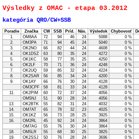
Výsledky z OMAC - etapa 03.2012
kategória QRO/CW+SSB
Poradie
Značka
CW
SSB
Príd.
Nás.
Výsledok
Chybovosť
D
1.
OM8AA
72
94
46
24
5088
0 %
2.
OM3PA
71
94
45
24
5040
0 %
3.
OK2NO
66
82
44
24
4608
0 %
4.
OK1DSZ
63
80
35
24
4272
0 %
5.
OK1KC
58
77
35
25
4250
0 %
6.
OK2LF
70
71
36
24
4248
0 %
7.
OK2UQ
59
85
32
24
4224
0 %
8.
OK2SAR
56
85
34
24
4200
0 %
9.
OK1AY
66
76
30
24
4128
0 %
OM3CPF
58
81
33
24
4128
0 %
11.
OK2PIM
60
72
37
24
4056
0 %
OM5NJ
51
90
28
24
4056
0 %
13.
OK2BTK
55
82
31
24
4032
0 %
14.
OM7AT
65
78
32
23
4025
0 %
15.
OK1KZ
56
73
28
25
3925
0 %
16.
OM2RL
45
92
24
24
3864
0 %
OM7AG
55
76
30
24
3864
0 %
18.
OM5LR
55
68
30
25
3825
0 %
19.
OK2SSJ
50
76
28
24
3696
0 %