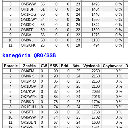
3.
OM5WW
65
0
0
23
1495
0 %
4.
OK1IBP
61
0
0
24
1464
0 %
5.
OK1FOG
60
0
0
24
1440
0 %
6.
OM3CWY
54
0
0
25
1350
0 %
7.
OM0DX
56
0
0
24
1344
0 %
8.
OM8FF
60
0
0
22
1320
0 %
9.
OM6AL
58
0
0
22
1276
0 %
10.
OM8VL
50
0
0
23
1150
0 %
11.
OK2KFK
26
0
0
19
494
0 %
kategória QRO/SSB
Poradie
Značka
CW
SSB
Príd.
Nás.
Výsledok
Chybovosť
D
1.
OM4FM
0
90
0
25
2250
0 %
2.
OM4KK
0
90
0
24
2160
0 %
3.
OK2MRJ
0
86
0
25
2150
0 %
4.
OK1DQP
0
84
0
25
2100
0 %
5.
OM7KW
0
87
0
24
2088
0 %
6.
OK2WYK
0
84
0
24
2016
0 %
7.
OM8KD
0
78
0
23
1794
0 %
8.
OK1FUU
0
74
0
24
1776
0 %
9.
OM5FT
0
68
0
26
1768
0 %
10.
OM6WW
0
74
0
23
1702
0 %
11.
OK2BEN
0
67
0
24
1608
0 %
12.
OK2PHI
0
67
0
23
1541
0 %