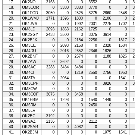
17.
OK2NO
3168
0
0
3552
0
0
3
18.
OM3COR
0
3380
3380
3770
0
0
3
19.
OK1FGD
3050
0
2525
3275
2860
2548
2
20.
OK1WMJ
1771
1596
1800
0
2106
0
2
21.
OK1JVS
0
0
1992
2001
2275
1702
1
22.
OM8LD
2093
1863
2162
1725
0
0
23.
OK2SGY
2438
3500
0
3075
3614
0
24.
OK2BJK
0
0
2184
2256
0
1817
2
25.
OM3EE
0
2093
2158
0
2328
1584
26.
OM4DU
0
2016
2652
2346
1826
0
2
27.
OK2BNF
0
0
2574
0
1188
1826
2
28.
OK7AW
0
3692
0
0
0
0
29.
OM6AC
3288
3484
3484
0
0
0
30.
OM4CI
0
0
1219
2550
2756
1950
31.
OM8TA
0
2064
0
0
0
1541
1
32.
OM3CPF
0
0
0
0
3926
0
3
33.
OM8CW
0
0
0
0
0
0
34.
OM3CQF
3075
0
3458
0
0
0
35.
OK1HBM
0
1298
0
1540
1449
0
1
36.
OM6RM
0
0
0
2450
0
0
37.
OM5LR
0
0
0
0
0
0
38.
OK2EC
3192
0
0
0
0
0
39.
OM9AZ
2136
0
0
2112
0
0
40.
OK2SAR
0
0
4082
0
0
0
41.
OK2BJM
0
0
0
0
1975
1541