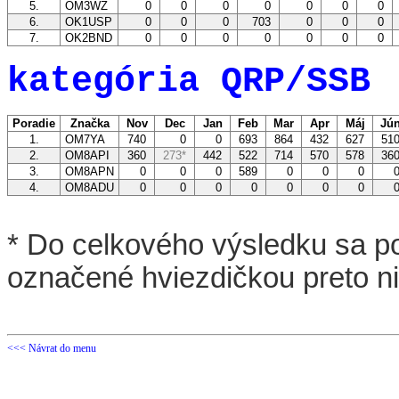
5.
OM3WZ
0
0
0
0
0
0
0
6.
OK1USP
0
0
0
703
0
0
0
7.
OK2BND
0
0
0
0
0
0
0
kategória QRP/SSB
Poradie
Značka
Nov
Dec
Jan
Feb
Mar
Apr
Máj
Jú
1.
OM7YA
740
0
0
693
864
432
627
51
2.
OM8API
360
273*
442
522
714
570
578
36
3.
OM8APN
0
0
0
589
0
0
0
4.
OM8ADU
0
0
0
0
0
0
0
* Do celkového výsledku sa po
označené hviezdičkou preto n
<<< Návrat do menu