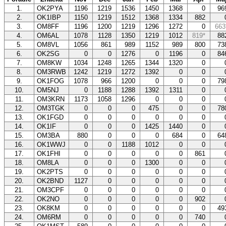
1.
OK2PYA
1196
1219
1536
1450
1368
0
96
2.
OK1IBP
1150
1219
1512
1368
1334
882
3.
OM8FF
1196
1200
1219
1296
1272
0
663
4.
OM6AL
1078
1128
1350
1219
1012
819*
88
5.
OM8VL
1056
861
989
1152
989
800
73
6.
OK2SG
0
0
1276
0
1196
0
84
7.
OM8KW
1034
1248
1265
1344
1320
0
8.
OM3RWB
1242
1219
1272
1392
0
0
9.
OK1FOG
1078
966
1200
0
0
0
79
10.
OM5NJ
0
1188
1288
1392
1311
0
11.
OM3KRN
1173
1058
1296
0
0
0
12.
OM3TGK
0
0
0
475
0
0
78
13.
OK1FGD
0
0
0
0
0
0
14.
OK1IF
0
0
0
1425
1440
0
15.
OM3BA
880
0
0
0
684
0
64
16.
OK1WWJ
0
0
1188
1012
0
0
17.
OK1FHI
0
0
0
0
0
861
18.
OM8LA
0
0
0
1300
0
0
19.
OK2PTS
0
0
0
0
0
0
20.
OK2BND
1127
0
0
0
0
0
21.
OM3CPF
0
0
0
0
0
0
22.
OK2NO
0
0
0
0
0
902
23.
OK8KM
0
0
0
0
0
0
49
24.
OM6RM
0
0
0
0
0
740