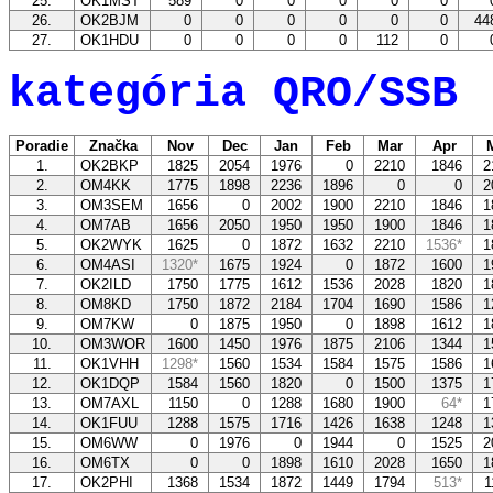
25.
OK1MST
589
0
0
0
0
0
26.
OK2BJM
0
0
0
0
0
0
44
27.
OK1HDU
0
0
0
0
112
0
kategória QRO/SSB
Poradie
Značka
Nov
Dec
Jan
Feb
Mar
Apr
M
1.
OK2BKP
1825
2054
1976
0
2210
1846
2
2.
OM4KK
1775
1898
2236
1896
0
0
2
3.
OM3SEM
1656
0
2002
1900
2210
1846
1
4.
OM7AB
1656
2050
1950
1950
1900
1846
1
5.
OK2WYK
1625
0
1872
1632
2210
1536*
1
6.
OM4ASI
1320*
1675
1924
0
1872
1600
1
7.
OK2ILD
1750
1775
1612
1536
2028
1820
1
8.
OM8KD
1750
1872
2184
1704
1690
1586
1
9.
OM7KW
0
1875
1950
0
1898
1612
1
10.
OM3WOR
1600
1450
1976
1875
2106
1344
1
11.
OK1VHH
1298*
1560
1534
1584
1575
1586
1
12.
OK1DQP
1584
1560
1820
0
1500
1375
1
13.
OM7AXL
1150
0
1288
1680
1900
64*
1
14.
OK1FUU
1288
1575
1716
1426
1638
1248
1
15.
OM6WW
0
1976
0
1944
0
1525
2
16.
OM6TX
0
0
1898
1610
2028
1650
1
17.
OK2PHI
1368
1534
1872
1449
1794
513*
1