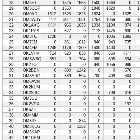
18.
OM5FT
0
1525
1586
1500
1664
0
1
19.
OM3CQF
0
1550
0
1848
1820
0
1
20.
OM0AD
1512
1625
1825
1824
0
1525
21.
OM3WBY
740*
660*
1081
1254
1056
880
1
22.
OK1AXG
858*
966
1035
1034
1104
874
1
23.
OK1RPS
0
627
0
1173
1475
630
1
24.
OM3TC
1728
0
0
0
1035
1392
25.
OM7JM
0
861
1012
840
943
735
26.
OM4FM
1248
1176
1300
1430
1400
0
27.
OK1VHV
714
620
836
840
660
414*
28.
OM3WBQ
551
0
704
680
805
594
29.
OK2TO
0
0
0
840
1056
989
30.
OK2BEN
0
880
1242
0
0
576
31.
OM8ARG
0
589
594
700
408
504
32.
OM6AVN
0
0
0
0
0
0
33.
OK2KUM
0
0
0
0
0
0
34.
OK2SJC
0
0
0
0
798
416
35.
OM3UU
0
0
0
0
0
0
36.
OK2VPX
0
0
0
0
0
192
37.
OK5ZH
0
0
0
0
0
0
38.
OM4MM
0
0
0
0
0
0
39.
OM3ID
0
0
874
0
0
0
40.
OM3KEG
0
0
1352
0
0
0
41.
OM3KAP
0
0
0
0
0
0
42.
OK1CRM
0
0
0
0
0
0