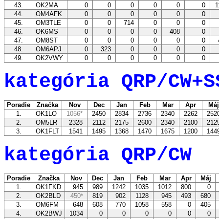
43.
OK2MA
0
0
0
0
0
0
1
44.
OM4AFK
0
0
0
0
0
0
45.
OM3TLE
0
0
714
0
0
0
46.
OK6MS
0
0
0
0
408
0
47.
OM8ST
0
0
0
0
0
0
48.
OM6APJ
0
323
0
0
0
0
49.
OK2VWY
0
0
0
0
0
0
kategória QRP/CW+S
Poradie
Značka
Nov
Dec
Jan
Feb
Mar
Apr
Má
1.
OK1LO
1056*
2450
2834
2736
2340
2262
252
2.
OM5LR
2328
2112
2175
2600
2340
2100
212
3.
OK1FLT
1541
1495
1368
1470
1675
1200
144
kategória QRP/CW
Poradie
Značka
Nov
Dec
Jan
Feb
Mar
Apr
Máj
1.
OK1FKD
945
989
1242
1035
1012
800
0
2.
OK2BLD
450*
819
902
1128
945
493
680
3.
OM6FM
648
608
770
1058
558
0
405
4.
OK2BWJ
1034
0
0
0
0
0
0