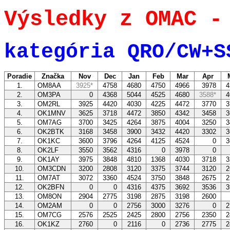
Výsledky z OMAC -
kategória QRO/CW+S
Poradie
Značka
Nov
Dec
Jan
Feb
Mar
Apr
1.
OM8AA
3925*
4758
4680
4750
4966
3978
4
2.
OM3PA
0
4368
5044
4525
4680
3588*
4
3.
OM2RL
3925
4420
4030
4225
4472
3770
3
4.
OK1MNV
3625
3718
4472
3850
4342
3458
3
5.
OM7AG
3700
3425
4264
3875
4004
3250
3
6.
OK2BTK
3168
3458
3900
3432
4420
3302
3
7.
OK1KC
3600
3796
4264
4125
4524
0
3
8.
OK2LF
3550
3562
4316
0
3978
0
9.
OK1AY
3975
3848
4810
1368
4030
3718
3
10.
OM3CDN
3200
2808
3120
3375
3744
3120
2
11.
OM7AT
3072
3360
4524
3750
3848
2675
2
12.
OK2BFN
0
0
4316
4375
3692
3536
3
13.
OM8ON
2904
2775
3198
2875
3198
2600
14.
OM2AM
0
0
2756
3000
3276
0
2
15.
OM7CG
2576
2525
2425
2800
2756
2350
2
16.
OK1KZ
2760
0
2116
0
2736
2775
2