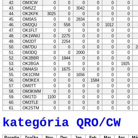
42.
OM3CW
0
0
0
0
0
0
43.
OM5ZZ
0
0
3042
0
0
0
44.
OK2KFK
3025
0
0
0
0
0
45.
OM0AS
0
0
2834
0
0
0
46.
OM2QU
0
558
0
0
1012
0
47.
OK1FLT
0
0
0
0
0
0
48.
OK1WWJ
0
2275
0
0
0
0
49.
OM2DT
0
2254
0
0
0
0
50.
OM7DU
0
0
0
0
0
0
2
51.
OM3DQ
0
0
2000
0
0
0
52.
OK2BBR
0
1944
0
0
0
0
53.
OK2BGA
0
0
0
0
0
1925
54.
OM4ASI
0
1675
0
0
0
0
55.
OK1CRM
0
0
1656
0
0
0
56.
OM3KEX
0
0
0
1584
0
0
57.
OM0TT
0
0
0
0
0
0
58.
OM3KWM
0
0
0
0
0
0
59.
OM1TD
1100
0
0
0
0
0
60.
OM3TLE
0
0
0
0
0
0
61.
OK2STM
0
0
0
0
0
0
kategória QRO/CW
Poradie
Značka
Nov
Dec
Jan
Feb
Mar
Apr
Má