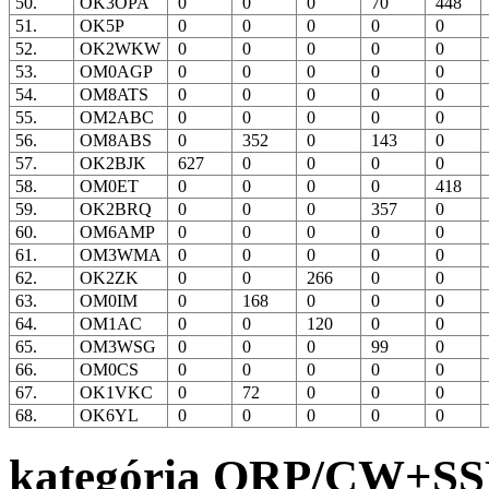
50.
OK3OPA
0
0
0
70
448
51.
OK5P
0
0
0
0
0
52.
OK2WKW
0
0
0
0
0
53.
OM0AGP
0
0
0
0
0
54.
OM8ATS
0
0
0
0
0
55.
OM2ABC
0
0
0
0
0
56.
OM8ABS
0
352
0
143
0
57.
OK2BJK
627
0
0
0
0
58.
OM0ET
0
0
0
0
418
59.
OK2BRQ
0
0
0
357
0
60.
OM6AMP
0
0
0
0
0
61.
OM3WMA
0
0
0
0
0
62.
OK2ZK
0
0
266
0
0
63.
OM0IM
0
168
0
0
0
64.
OM1AC
0
0
120
0
0
65.
OM3WSG
0
0
0
99
0
66.
OM0CS
0
0
0
0
0
67.
OK1VKC
0
72
0
0
0
68.
OK6YL
0
0
0
0
0
kategória QRP/CW+S