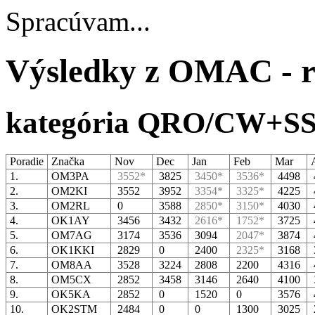
Spracúvam...
Výsledky z OMAC - r
kategória QRO/CW+S
Poradie
Značka
Nov
Dec
Jan
Feb
Mar
1.
OM3PA
3552*
3825
3450*
3536*
4498
2.
OM2KI
3552
3952
3354*
3325*
4225
3.
OM2RL
0
3588
2850*
3150*
4030
4.
OK1AY
3456
3432
2616*
1752*
3725
5.
OM7AG
3174
3536
3094
2047*
3874
6.
OK1KKI
2829
0
2400
2325*
3168
7.
OM8AA
3528
3224
2808
2200
4316
8.
OM5CX
2852
3458
3146
2640
4100
9.
OK5KA
2852
0
1520
0
3576
10.
OK2STM
2484
0
0
1300
3025