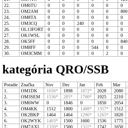
22.
OM6TU
0
0
0
0
0
0
23.
OM2AM
0
0
0
0
0
80
24.
OM8TA
0
0
0
0
0
0
25.
OM3CQ
0
0
240
0
0
0
26.
OL13FORT
0
0
0
0
0
0
27.
OK1WSL
0
0
0
0
0
0
28.
OK5FF
0
0
0
0
0
84
29.
OM8FF
0
0
0
544
0
0
30.
OM3CMM
0
0
0
0
2
0
kategória QRO/SSB
Poradie
Značka
Nov
Dec
Jan
Feb
Mar
1.
OM1DK
1656*
1898
1872*
2028
2080
2.
OM3SEM
1536*
285*
1700*
1925
2210
3.
OM6WW
0
1846
0
1850
2054
4.
OM4KK
1512
1800
1488*
1357*
1512
5.
OK2BKP
1464
1464
1296*
1265*
1820
6.
OK2WYK
1403*
1500
1600
1536
1775
7.
OM7AXL
1320*
1500
1311*
1742
1650