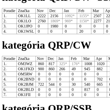
Poradie
Značka
Nov
Dec
Jan
Feb
Mar
Ap
1.
OK1LL
2222
2156
1092*
1155*
2507
22
2.
OK1LO
2760
1869*
969*
1150*
2277
21
3.
OK1JPO
0
1980
0
0
0
0
4.
OK1WSL
0
0
0
20
0
0
kategória QRP/CW
Poradie
Značka
Nov
Dec
Jan
Feb
Mar
Apr
M
1.
OM3WZ
860
817
325*
176*
1008
1020
2.
OK1FKD
900
860
266
49
945
882
3.
OM5RW
0
0
0
0
0
0
4.
OK2BND
0
0
0
0
0
702
5.
OK2BJM
722
544
0
30
540
665
6.
OK2BLD
0
0
0
0
817
0
7.
OK1FII
0
0
0
0
0
0
kategória QRP/SSB