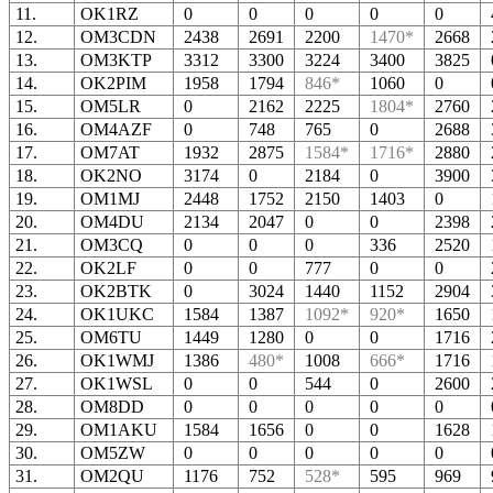
11.
OK1RZ
0
0
0
0
0
12.
OM3CDN
2438
2691
2200
1470*
2668
13.
OM3KTP
3312
3300
3224
3400
3825
14.
OK2PIM
1958
1794
846*
1060
0
15.
OM5LR
0
2162
2225
1804*
2760
16.
OM4AZF
0
748
765
0
2688
17.
OM7AT
1932
2875
1584*
1716*
2880
18.
OK2NO
3174
0
2184
0
3900
19.
OM1MJ
2448
1752
2150
1403
0
20.
OM4DU
2134
2047
0
0
2398
21.
OM3CQ
0
0
0
336
2520
22.
OK2LF
0
0
777
0
0
23.
OK2BTK
0
3024
1440
1152
2904
24.
OK1UKC
1584
1387
1092*
920*
1650
25.
OM6TU
1449
1280
0
0
1716
26.
OK1WMJ
1386
480*
1008
666*
1716
27.
OK1WSL
0
0
544
0
2600
28.
OM8DD
0
0
0
0
0
29.
OM1AKU
1584
1656
0
0
1628
30.
OM5ZW
0
0
0
0
0
31.
OM2QU
1176
752
528*
595
969