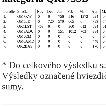
Poradie
Značka
Nov
Dec
Jan
Feb
Mar
Apr
Má
1.
OM7KW
0
0
756
946
1272
924
2.
OM5LD
0
720
570
665
0
798
7
3.
OK1LST
468
0
0
360
612
594
6
4.
OM8ADU
0
0
551
1012
703
384
5.
OM5CM
0
0
0
0
0
0
6.
OM6AMD
0
0
0
0
0
448
7.
OK2BAS
0
0
0
0
0
176
* Do celkového výsledku sa
Výsledky označené hviezdič
sumy.