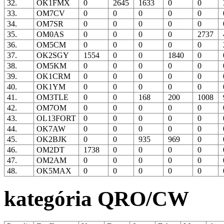
32.
OK1FMX
0
2645
1633
0
0
33.
OM7CV
0
0
0
0
0
34.
OM7SR
0
0
0
0
0
35.
OM0AS
0
0
0
0
2737
36.
OM5CM
0
0
0
0
0
37.
OK2SGY
1554
0
0
1840
0
38.
OM5KM
0
0
0
0
0
39.
OK1CRM
0
0
0
0
0
40.
OK1YM
0
0
0
0
0
41.
OM3TLE
0
0
168
200
1008
42.
OM7OM
0
0
0
0
0
43.
OL13FORT
0
0
0
0
0
44.
OK7AW
0
0
0
0
0
45.
OK2BJK
0
0
935
969
0
46.
OM2DT
1738
0
0
0
0
47.
OM2AM
0
0
0
0
0
48.
OK5MAX
0
0
0
0
0
kategória QRO/CW