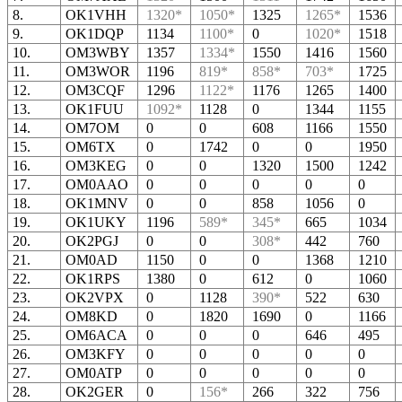
8.
OK1VHH
1320*
1050*
1325
1265*
1536
9.
OK1DQP
1134
1100*
0
1020*
1518
10.
OM3WBY
1357
1334*
1550
1416
1560
11.
OM3WOR
1196
819*
858*
703*
1725
12.
OM3CQF
1296
1122*
1176
1265
1400
13.
OK1FUU
1092*
1128
0
1344
1155
14.
OM7OM
0
0
608
1166
1550
15.
OM6TX
0
1742
0
0
1950
16.
OM3KEG
0
0
1320
1500
1242
17.
OM0AAO
0
0
0
0
0
18.
OK1MNV
0
0
858
1056
0
19.
OK1UKY
1196
589*
345*
665
1034
20.
OK2PGJ
0
0
308*
442
760
21.
OM0AD
1150
0
0
1368
1210
22.
OK1RPS
1380
0
612
0
1060
23.
OK2VPX
0
1128
390*
522
630
24.
OM8KD
0
1820
1690
0
1166
25.
OM6ACA
0
0
0
646
495
26.
OM3KFY
0
0
0
0
0
27.
OM0ATP
0
0
0
0
0
28.
OK2GER
0
156*
266
322
756