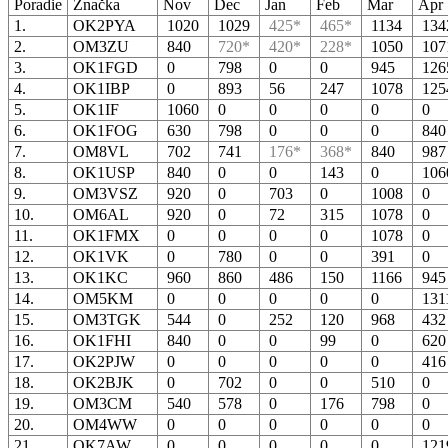
Poradie
Značka
Nov
Dec
Jan
Feb
Mar
Apr
1.
OK2PYA
1020
1029
425*
465*
1134
13
2.
OM3ZU
840
720*
420*
228*
1050
10
3.
OK1FGD
0
798
0
0
945
12
4.
OK1IBP
0
893
56
247
1078
12
5.
OK1IF
1060
0
0
0
0
0
6.
OK1FOG
630
798
0
0
0
84
7.
OM8VL
702
741
176*
368*
840
98
8.
OK1USP
840
0
0
143
0
10
9.
OM3VSZ
920
0
703
0
1008
0
10.
OM6AL
920
0
72
315
1078
0
11.
OK1FMX
0
0
0
0
1078
0
12.
OK1VK
0
780
0
0
391
0
13.
OK1KC
960
860
486
150
1166
94
14.
OM5KM
0
0
0
0
0
13
15.
OM3TGK
544
0
252
120
968
43
16.
OK1FHI
840
0
0
99
0
62
17.
OK2PJW
0
0
0
0
0
41
18.
OK2BJK
0
702
0
0
510
0
19.
OM3CM
540
578
0
176
798
0
20.
OM4WW
0
0
0
0
0
0
21.
OK7AW
0
0
0
0
0
12