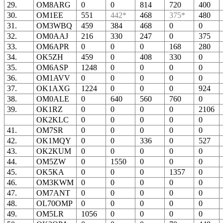
29.
OM8ARG
0
0
814
720
400
30.
OM1EE
551
442*
468
375*
480
31.
OM3WBQ
459
384
468
0
0
32.
OM0AAJ
216
330
247
0
375
33.
OM6APR
0
0
0
168
280
34.
OK5ZH
459
0
408
330
0
35.
OM6ASP
1248
0
0
0
0
36.
OM1AVV
0
0
0
0
0
37.
OK1AXG
1224
0
0
0
924
38.
OM0ALE
0
640
560
760
0
39.
OK1RZ
0
0
0
0
2106
OK2KLC
0
0
0
0
0
41.
OM7SR
0
0
0
0
0
42.
OK1MQY
0
0
336
0
527
43.
OK2KUM
0
0
0
0
0
44.
OM5ZW
0
1550
0
0
0
45.
OK5KA
0
0
0
1357
0
46.
OM3KWM
0
0
0
0
0
47.
OM7ANT
0
0
0
0
0
48.
OL70OMP
0
0
0
0
0
49.
OM5LR
1056
0
0
0
0