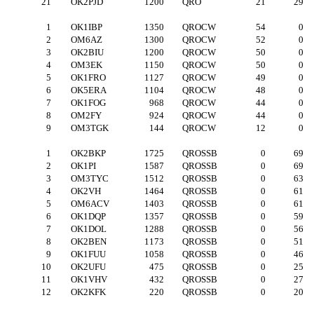
21
OK2PJD
1200
QRO
21
29
1
OK1IBP
1350
QROCW
54
0
2
OM6AZ
1300
QROCW
52
0
3
OK2BIU
1200
QROCW
50
0
4
OM3EK
1150
QROCW
50
0
5
OK1FRO
1127
QROCW
49
0
6
OK5ERA
1104
QROCW
48
0
7
OK1FOG
968
QROCW
44
0
8
OM2FY
924
QROCW
44
0
9
OM3TGK
144
QROCW
12
0
1
OK2BKP
1725
QROSSB
0
69
2
OK1PI
1587
QROSSB
0
69
3
OM3TYC
1512
QROSSB
0
63
4
OK2VH
1464
QROSSB
0
61
5
OM6ACV
1403
QROSSB
0
61
6
OK1DQP
1357
QROSSB
0
59
7
OK1DOL
1288
QROSSB
0
56
8
OK2BEN
1173
QROSSB
0
51
9
OK1FUU
1058
QROSSB
0
46
10
OK2UFU
475
QROSSB
0
25
11
OK1VHV
432
QROSSB
0
27
12
OK2KFK
220
QROSSB
0
20