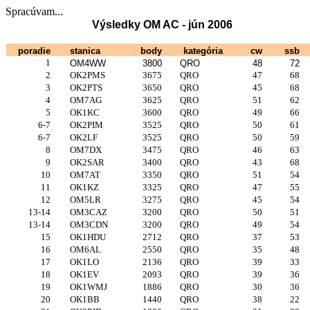
Spracúvam...
Výsledky OM AC - jún 2006
poradie
stanica
body
kategória
cw
ssb
1
OM4WW
3800
QRO
48
72
2
OK2PMS
3675
QRO
47
68
3
OK2PTS
3650
QRO
45
68
4
OM7AG
3625
QRO
51
62
5
OK1KC
3600
QRO
49
66
6-7
OK2PIM
3525
QRO
50
61
6-7
OK2LF
3525
QRO
50
59
8
OM7DX
3475
QRO
46
63
9
OK2SAR
3400
QRO
43
68
10
OM7AT
3350
QRO
51
54
11
OK1KZ
3325
QRO
47
55
12
OM5LR
3275
QRO
45
54
13-14
OM3CAZ
3200
QRO
50
51
13-14
OM3CDN
3200
QRO
49
54
15
OK1HDU
2712
QRO
37
53
16
OM6AL
2550
QRO
35
48
17
OK1LO
2136
QRO
39
33
18
OK1EV
2093
QRO
39
36
19
OK1WMJ
1886
QRO
30
36
20
OK1BB
1440
QRO
38
22