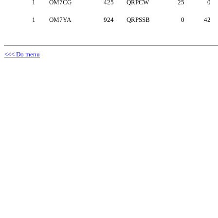
1
OM7CG
425
QRPCW
25
0
1
OM7YA
924
QRPSSB
0
42
<<< Do menu