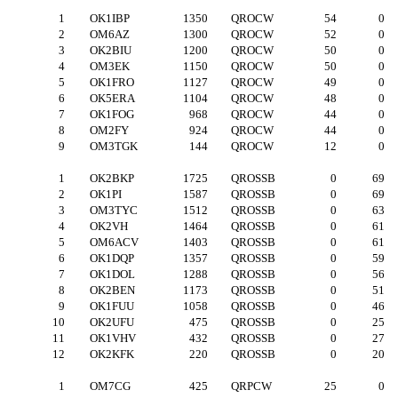
1
OK1IBP
1350
QROCW
54
0
2
OM6AZ
1300
QROCW
52
0
3
OK2BIU
1200
QROCW
50
0
4
OM3EK
1150
QROCW
50
0
5
OK1FRO
1127
QROCW
49
0
6
OK5ERA
1104
QROCW
48
0
7
OK1FOG
968
QROCW
44
0
8
OM2FY
924
QROCW
44
0
9
OM3TGK
144
QROCW
12
0
1
OK2BKP
1725
QROSSB
0
69
2
OK1PI
1587
QROSSB
0
69
3
OM3TYC
1512
QROSSB
0
63
4
OK2VH
1464
QROSSB
0
61
5
OM6ACV
1403
QROSSB
0
61
6
OK1DQP
1357
QROSSB
0
59
7
OK1DOL
1288
QROSSB
0
56
8
OK2BEN
1173
QROSSB
0
51
9
OK1FUU
1058
QROSSB
0
46
10
OK2UFU
475
QROSSB
0
25
11
OK1VHV
432
QROSSB
0
27
12
OK2KFK
220
QROSSB
0
20
1
OM7CG
425
QRPCW
25
0