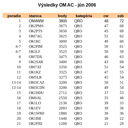
Výsledky OM AC - jún 2006
poradie
stanica
body
kategória
cw
ssb
1
OM4WW
3800
QRO
48
72
2
OK2PMS
3675
QRO
47
68
3
OK2PTS
3650
QRO
45
68
4
OM7AG
3625
QRO
51
62
5
OK1KC
3600
QRO
49
66
6-7
OK2PIM
3525
QRO
50
61
6-7
OK2LF
3525
QRO
50
59
8
OM7DX
3475
QRO
46
63
9
OK2SAR
3400
QRO
43
68
10
OM7AT
3350
QRO
51
54
11
OK1KZ
3325
QRO
47
55
12
OM5LR
3275
QRO
45
54
13-14
OM3CAZ
3200
QRO
50
51
13-14
OM3CDN
3200
QRO
49
54
15
OK1HDU
2712
QRO
37
53
16
OM6AL
2550
QRO
35
48
17
OK1LO
2136
QRO
39
33
18
OK1EV
2093
QRO
39
36
19
OK1WMJ
1886
QRO
30
36
20
OK1BB
1440
QRO
38
22
21
OK2PJD
1200
QRO
21
29