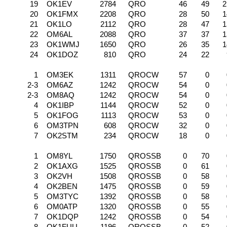
19
OK1EV
2784
QRO
46
49
2
20
OK1FMX
2208
QRO
28
50
1
21
OK1LO
2112
QRO
28
47
1
22
OM6AL
2088
QRO
37
37
1
23
OK1WMJ
1650
QRO
26
35
1
24
OK1DOZ
810
QRO
24
22
1
OM3EK
1311
QROCW
57
0
2-3
OM6AZ
1242
QROCW
54
0
2-3
OM8AQ
1242
QROCW
54
0
4
OK1IBP
1144
QROCW
52
0
5
OK1FOG
1113
QROCW
53
0
6
OM3TPN
608
QROCW
32
0
7
OK2STM
234
QROCW
18
0
1
OM8YL
1750
QROSSB
0
70
2
OK1AXG
1525
QROSSB
0
61
3
OK2VH
1508
QROSSB
0
58
4
OK2BEN
1475
QROSSB
0
59
5
OM3TYC
1392
QROSSB
0
58
6
OM0ATP
1320
QROSSB
0
55
7
OK1DQP
1242
QROSSB
0
54