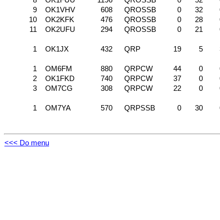
8
OK1FUU
1196
QROSSB
0
52
9
OK1VHV
608
QROSSB
0
32
10
OK2KFK
476
QROSSB
0
28
11
OK2UFU
294
QROSSB
0
21
1
OK1JX
432
QRP
19
5
1
OM6FM
880
QRPCW
44
0
2
OK1FKD
740
QRPCW
37
0
3
OM7CG
308
QRPCW
22
0
1
OM7YA
570
QRPSSB
0
30
<<< Do menu