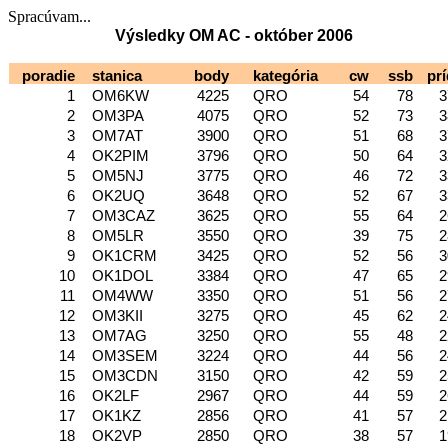
Spracúvam...
Výsledky OM AC - október 2006
poradie
stanica
body
kategória
cw
ssb
prí
1
OM6KW
4225
QRO
54
78
3
2
OM3PA
4075
QRO
52
73
3
3
OM7AT
3900
QRO
51
68
3
4
OK2PIM
3796
QRO
50
64
3
5
OM5NJ
3775
QRO
46
72
3
6
OK2UQ
3648
QRO
52
67
3
7
OM3CAZ
3625
QRO
55
64
2
8
OM5LR
3550
QRO
39
75
2
9
OK1CRM
3425
QRO
52
56
3
10
OK1DOL
3384
QRO
47
65
2
11
OM4WW
3350
QRO
51
56
2
12
OM3KII
3275
QRO
45
62
2
13
OM7AG
3250
QRO
55
48
2
14
OM3SEM
3224
QRO
44
56
2
15
OM3CDN
3150
QRO
42
59
2
16
OK2LF
2967
QRO
44
59
2
17
OK1KZ
2856
QRO
41
57
2
18
OK2VP
2850
QRO
38
57
1